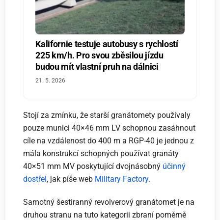
Kalifornie testuje autobusy s rychlostí
225 km/h. Pro svou zběsilou jízdu
budou mít vlastní pruh na dálnici
21. 5. 2026
Stojí za zmínku, že starší granátomety používaly
pouze munici 40×46 mm LV schopnou zasáhnout
cíle na vzdálenost do 400 m a RGP-40 je jednou z
mála konstrukcí schopných používat granáty
40×51 mm MV poskytující dvojnásobný
účinný
dostřel
, jak píše web
Military Factory
.
Samotný šestiranný revolverový granátomet je na
druhou stranu na tuto kategorii zbraní poměrně