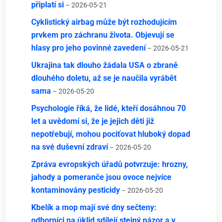
připlatí si
– 2026-05-21
Cyklistický airbag může být rozhodujícím
prvkem pro záchranu života. Objevují se
hlasy pro jeho povinné zavedení
– 2026-05-21
Ukrajina tak dlouho žádala USA o zbraně
dlouhého doletu, až se je naučila vyrábět
sama
– 2026-05-20
Psychologie říká, že lidé, kteří dosáhnou 70
let a uvědomí si, že je jejich děti již
nepotřebují, mohou pociťovat hluboký dopad
na své duševní zdraví
– 2026-05-20
Zpráva evropských úřadů potvrzuje: hrozny,
jahody a pomeranče jsou ovoce nejvíce
kontaminovány pesticidy
– 2026-05-20
Kbelík a mop mají své dny sečteny:
odborníci na úklid sdílejí stejný názor a v