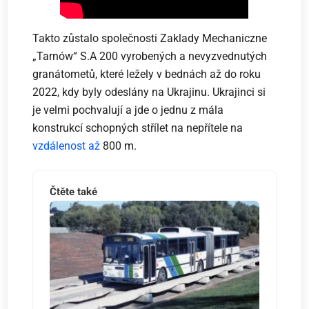
Takto zůstalo společnosti Zaklady Mechaniczne
„Tarnów“ S.A 200 vyrobených a nevyzvednutých
granátometů, které ležely v bednách až do roku
2022, kdy byly odeslány na Ukrajinu. Ukrajinci si
je velmi pochvalují a jde o jednu z mála
konstrukcí schopných střílet na nepřítele na
vzdálenost až
800 m.
Čtěte také