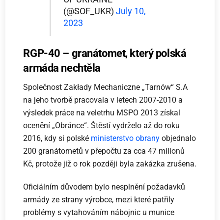
(@SOF_UKR)
July 10,
2023
RGP-40 – granátomet, který polská
armáda nechtěla
Společnost Zakłady Mechaniczne „Tarnów“ S.A
na jeho tvorbě pracovala v letech 2007-2010 a
výsledek práce na veletrhu MSPO 2013 získal
ocenění „Obránce“. Štěstí vydrželo až do roku
2016, kdy si polské
ministerstvo obrany
objednalo
200 granátometů v přepočtu za cca 47 milionů
Kč, protože již o rok později byla zakázka zrušena.
Oficiálním důvodem bylo nesplnění požadavků
armády ze strany výrobce, mezi které patřily
problémy s vytahováním nábojnic u munice