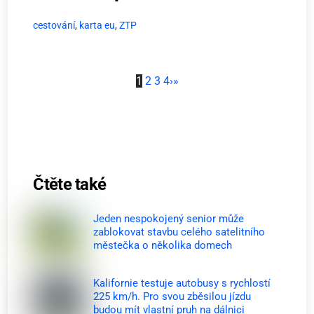
cestování
,
karta eu
,
ZTP
1
2
3
4
›
»
Čtěte také
Jeden nespokojený senior může
zablokovat stavbu celého satelitního
městečka o několika domech
Kalifornie testuje autobusy s rychlostí
225 km/h. Pro svou zběsilou jízdu
budou mít vlastní pruh na dálnici