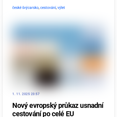
české švýcarsko
,
cestování
,
výlet
1. 11. 2025 23:57
Nový evropský průkaz usnadní
cestování po celé EU