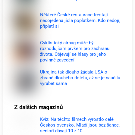
Některé České restaurace trestají
nedojedená jídla poplatkem. Kdo nedojí,
připlatí si
Cyklistický airbag může být
rozhodujícím prvkem pro záchranu
života. Objevují se hlasy pro jeho
povinné zavedení
Ukrajina tak dlouho žádala USA o
zbraně dlouhého doletu, až se je naučila
vyrábět sama
Z dalších magazinů
Kvíz: Na těchto filmech vyrostlo celé
Československo. Mladí jsou bez šance,
senioři dávají 10 z 10