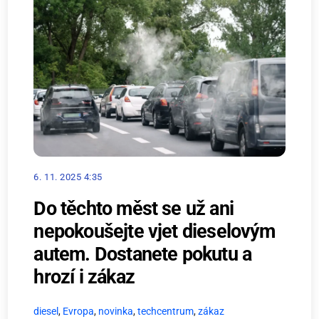
6. 11. 2025 4:35
Do těchto měst se už ani
nepokoušejte vjet dieselovým
autem. Dostanete pokutu a
hrozí i zákaz
diesel
,
Evropa
,
novinka
,
techcentrum
,
zákaz