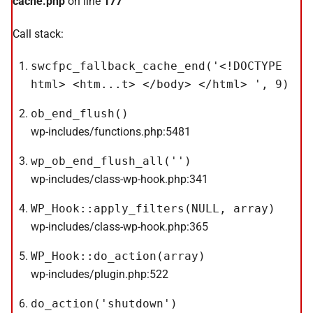
cache.php
on line
177
Call stack:
swcfpc_fallback_cache_end('<!DOCTYPE
html> <htm...t> </body> </html> ', 9)
ob_end_flush()
wp-includes/functions.php:5481
wp_ob_end_flush_all('')
wp-includes/class-wp-hook.php:341
WP_Hook::apply_filters(NULL, array)
wp-includes/class-wp-hook.php:365
WP_Hook::do_action(array)
wp-includes/plugin.php:522
do_action('shutdown')