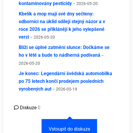
kontaminovány pesticidy
– 2026-05-20
Kbelík a mop mají své dny sečteny:
odborníci na úklid sdílejí stejný názor a v
roce 2026 se přiklánějí k jeho vylepšené
verzi
– 2026-05-20
Blíží se úplné zatmění slunce: Dočkáme se
ho v létě a bude to nádherná podívaná
–
2026-05-20
Je konec: Legendární švédská automobilka
po 75 letech končí prodejem posledních
vyrobených aut
– 2026-05-19
Diskuze
0
Vstoupit do diskuze