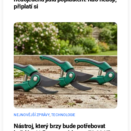
připlatí si
NEJNOVĚJŠÍ ZPRÁVY
,
TECHNOLOGIE
Nástroj, který brzy bude potřebovat