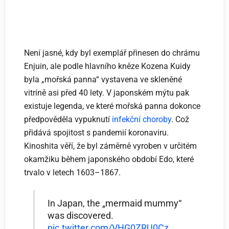
Není jasné, kdy byl exemplář přinesen do chrámu
Enjuin, ale podle hlavního kněze Kozena Kuidy
byla „mořská panna“ vystavena ve skleněné
vitríně asi před 40 lety. V japonském mýtu pak
existuje legenda, ve které mořská panna dokonce
předpověděla vypuknutí
infekční choroby
. Což
přidává spojitost s pandemií koronaviru.
Kinoshita věří, že byl záměrně vyroben v určitém
okamžiku během japonského období Edo, které
trvalo v letech 1603–1867.
In Japan, the „mermaid mummy“
was discovered.
pic.twitter.com/VHG0ZRU0Cz