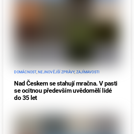
DOMÁCNOST
,
NEJNOVĚJŠÍ ZPRÁVY
,
ZAJÍMAVOSTI
Nad Českem se stahují mračna. V pasti
se ocitnou především uvědomělí lidé
do 35 let