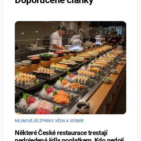
NEJNOVĚJŠÍ ZPRÁVY
,
VĚDA A VESMÍR
Některé České restaurace trestají
nedojedená jídla poplatkem. Kdo nedojí,