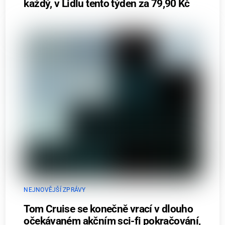
každý, v Lidlu tento týden za 79,90 Kč
NEJNOVĚJŠÍ ZPRÁVY
Tom Cruise se konečně vrací v dlouho
očekávaném akčním sci-fi pokračování,