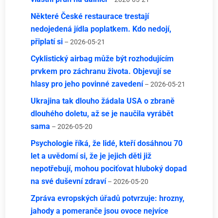
Některé České restaurace trestají
nedojedená jídla poplatkem. Kdo nedojí,
připlatí si
– 2026-05-21
Cyklistický airbag může být rozhodujícím
prvkem pro záchranu života. Objevují se
hlasy pro jeho povinné zavedení
– 2026-05-21
Ukrajina tak dlouho žádala USA o zbraně
dlouhého doletu, až se je naučila vyrábět
sama
– 2026-05-20
Psychologie říká, že lidé, kteří dosáhnou 70
let a uvědomí si, že je jejich děti již
nepotřebují, mohou pociťovat hluboký dopad
na své duševní zdraví
– 2026-05-20
Zpráva evropských úřadů potvrzuje: hrozny,
jahody a pomeranče jsou ovoce nejvíce