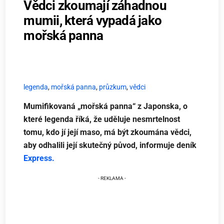
Vědci zkoumají záhadnou
mumii, která vypadá jako
mořská panna
legenda
,
mořská panna
,
průzkum
,
vědci
Mumifikovaná „mořská panna“ z Japonska, o
které legenda říká, že uděluje nesmrtelnost
tomu, kdo jí její maso, má být zkoumána vědci,
aby odhalili její skutečný původ, informuje deník
Express.