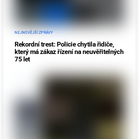
NEJNOVĚJŠÍ ZPRÁVY
Rekordní trest: Policie chytila řidiče,
který má zákaz řízení na neuvěřitelných
75 let