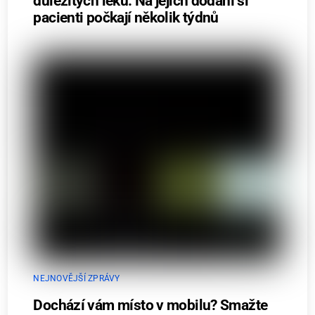
důležitých léků. Na jejich dodání si
pacienti počkají několik týdnů
NEJNOVĚJŠÍ ZPRÁVY
Dochází vám místo v mobilu? Smažte