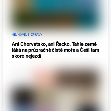
NEJNOVĚJŠÍ ZPRÁVY
Ani Chorvatsko, ani Řecko. Tahle země
láká na průzračně čisté moře a Češi tam
skoro nejezdí