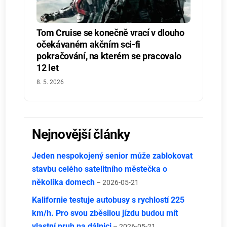
Tom Cruise se konečně vrací v dlouho
očekávaném akčním sci-fi
pokračování, na kterém se pracovalo
12 let
8. 5. 2026
Nejnovější články
Jeden nespokojený senior může zablokovat
stavbu celého satelitního městečka o
několika domech
– 2026-05-21
Kalifornie testuje autobusy s rychlostí 225
km/h. Pro svou zběsilou jízdu budou mít
vlastní pruh na dálnici
– 2026-05-21