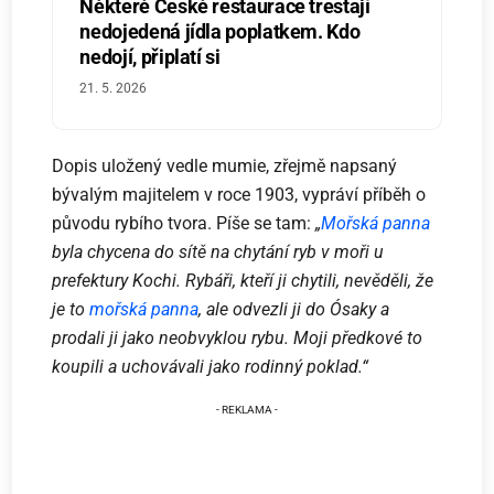
Některé České restaurace trestají
nedojedená jídla poplatkem. Kdo
nedojí, připlatí si
21. 5. 2026
Dopis uložený vedle mumie, zřejmě napsaný
bývalým majitelem v roce 1903, vypráví příběh o
původu rybího tvora. Píše se tam:
„
Mořská panna
byla chycena do sítě na chytání ryb v moři u
prefektury Kochi. Rybáři, kteří ji chytili, nevěděli, že
je to
mořská panna
, ale odvezli ji do Ósaky a
prodali ji jako neobvyklou rybu. Moji předkové to
koupili a uchovávali jako rodinný poklad.“