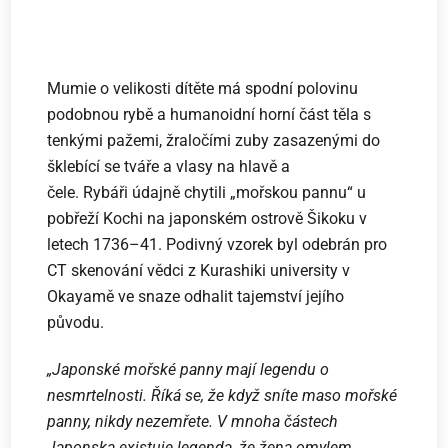
Mumie o velikosti dítěte má spodní polovinu
podobnou rybě a humanoidní horní část těla s
tenkými pažemi, žraločími zuby zasazenými do
šklebící se tváře a vlasy na hlavě a
čele. Rybáři údajně chytili „mořskou pannu“ u
pobřeží Kochi na japonském ostrově Šikoku v
letech 1736–41. Podivný vzorek byl odebrán pro
CT skenování vědci z Kurashiki university v
Okayamě ve snaze odhalit tajemství jejího
původu.
„Japonské mořské panny mají legendu o
nesmrtelnosti. Říká se, že když sníte maso mořské
panny, nikdy nezemřete. V mnoha částech
Japonska existuje legenda, že žena omylem