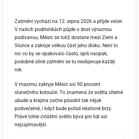
Zatmění vychází na 12. srpna 2026 a přijde večer.
V našich podmínkách půjde o dost výraznou
podívanou, Měsíc se totiž dostane mezi Zemi a
Slunce a zakryje velkou část jeho disku. Není to
nic co by se opakovalo často, spíš naopak,
podobně silné zatmění se tu neobjevuje každý
rok.
V maximu zakryje Měsíc asi 90 procent
slunečního kotouče. To znamená že světla citelně
ubude a krajina začne působit tak nějak
podvečerně, i když bude pořád relativně brzy.
Právě tohle zvláštní světlo bývá pro lidi asi
nejzajímavější.