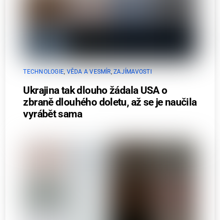
TECHNOLOGIE
,
VĚDA A VESMÍR
,
ZAJÍMAVOSTI
Ukrajina tak dlouho žádala USA o
zbraně dlouhého doletu, až se je naučila
vyrábět sama