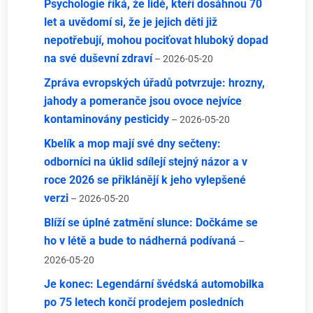
Psychologie říká, že lidé, kteří dosáhnou 70
let a uvědomí si, že je jejich děti již
nepotřebují, mohou pociťovat hluboký dopad
na své duševní zdraví
– 2026-05-20
Zpráva evropských úřadů potvrzuje: hrozny,
jahody a pomeranče jsou ovoce nejvíce
kontaminovány pesticidy
– 2026-05-20
Kbelík a mop mají své dny sečteny:
odborníci na úklid sdílejí stejný názor a v
roce 2026 se přiklánějí k jeho vylepšené
verzi
– 2026-05-20
Blíží se úplné zatmění slunce: Dočkáme se
ho v létě a bude to nádherná podívaná
–
2026-05-20
Je konec: Legendární švédská automobilka
po 75 letech končí prodejem posledních