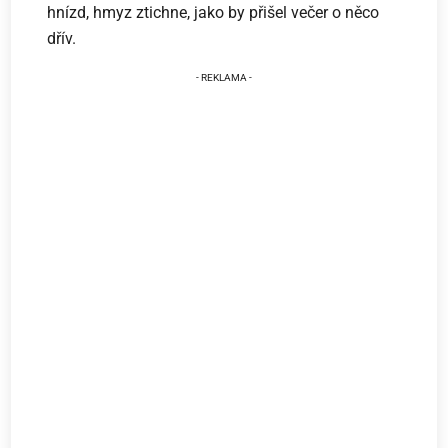
hnízd, hmyz ztichne, jako by přišel večer o něco
dřív.