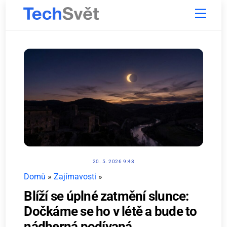
Skip
Menu
to
content
20. 5. 2026 9:43
Domů
»
Zajímavosti
»
Blíží se úplné zatmění slunce:
Dočkáme se ho v létě a bude to
nádherná podívaná