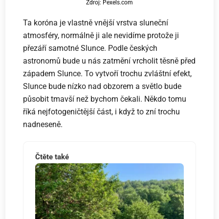
Zdroj: Pexels.com
Ta koróna je vlastně vnější vrstva sluneční
atmosféry, normálně ji ale nevidíme protože ji
přezáří samotné Slunce. Podle českých
astronomů bude u nás zatmění vrcholit těsně před
západem Slunce. To vytvoří trochu zvláštní efekt,
Slunce bude nízko nad obzorem a světlo bude
působit tmavší než bychom čekali. Někdo tomu
říká nejfotogeničtější část, i když to zní trochu
nadneseně.
Čtěte také