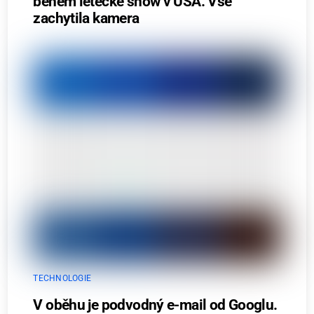
během letecké show v USA. Vše
zachytila kamera
TECHNOLOGIE
V oběhu je podvodný e-mail od Googlu.