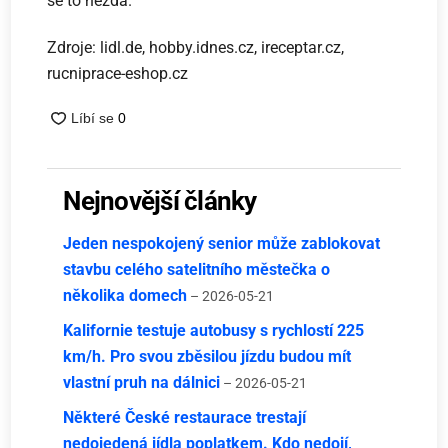
se to nezdá.
Zdroje: lidl.de, hobby.idnes.cz, ireceptar.cz,
rucniprace-eshop.cz
Nejnovější články
Jeden nespokojený senior může zablokovat
stavbu celého satelitního městečka o
několika domech
– 2026-05-21
Kalifornie testuje autobusy s rychlostí 225
km/h. Pro svou zběsilou jízdu budou mít
vlastní pruh na dálnici
– 2026-05-21
Některé České restaurace trestají
nedojedená jídla poplatkem. Kdo nedojí,