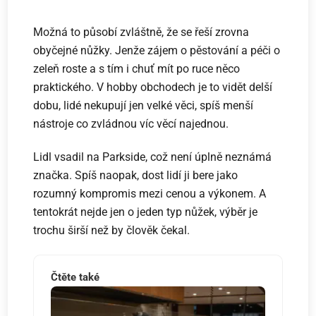
Možná to působí zvláštně, že se řeší zrovna
obyčejné nůžky. Jenže zájem o pěstování a péči o
zeleň roste a s tím i chuť mít po ruce něco
praktického. V hobby obchodech je to vidět delší
dobu, lidé nekupují jen velké věci, spíš menší
nástroje co zvládnou víc věcí najednou.
Lidl vsadil na Parkside, což není úplně neznámá
značka. Spíš naopak, dost lidí ji bere jako
rozumný kompromis mezi cenou a výkonem. A
tentokrát nejde jen o jeden typ nůžek, výběr je
trochu širší než by člověk čekal.
Čtěte také