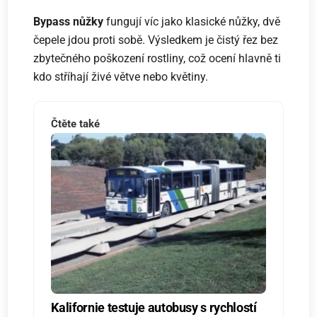
Bypass nůžky
fungují víc jako klasické nůžky, dvě
čepele jdou proti sobě. Výsledkem je čistý řez bez
zbytečného poškození rostliny, což ocení hlavně ti
kdo stříhají živé větve nebo květiny.
Čtěte také
Kalifornie testuje autobusy s rychlostí