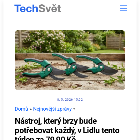
Skip
Menu
to
content
8. 5. 2026 15:02
Domů
»
Nejnovější zprávy
»
Nástroj, který brzy bude
potřebovat každý, v Lidlu tento
týden za 79,90 Kč