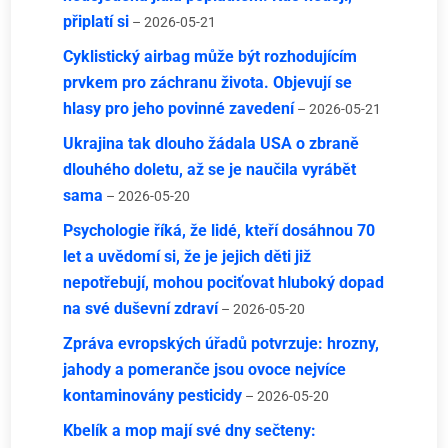
připlatí si
– 2026-05-21
Cyklistický airbag může být rozhodujícím
prvkem pro záchranu života. Objevují se
hlasy pro jeho povinné zavedení
– 2026-05-21
Ukrajina tak dlouho žádala USA o zbraně
dlouhého doletu, až se je naučila vyrábět
sama
– 2026-05-20
Psychologie říká, že lidé, kteří dosáhnou 70
let a uvědomí si, že je jejich děti již
nepotřebují, mohou pociťovat hluboký dopad
na své duševní zdraví
– 2026-05-20
Zpráva evropských úřadů potvrzuje: hrozny,
jahody a pomeranče jsou ovoce nejvíce
kontaminovány pesticidy
– 2026-05-20
Kbelík a mop mají své dny sečteny: