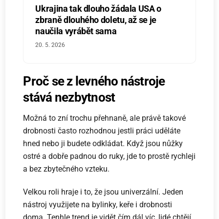
Ukrajina tak dlouho žádala USA o
zbraně dlouhého doletu, až se je
naučila vyrábět sama
20. 5. 2026
Proč se z levného nástroje
stává nezbytnost
Možná to zní trochu přehnaně, ale právě takové
drobnosti často rozhodnou jestli práci uděláte
hned nebo ji budete odkládat. Když jsou nůžky
ostré a dobře padnou do ruky, jde to prostě rychleji
a bez zbytečného vzteku.
Velkou roli hraje i to, že jsou univerzální. Jeden
nástroj využijete na bylinky, keře i drobnosti
doma. Tenhle trend je vidět čím dál víc, lidé chtějí