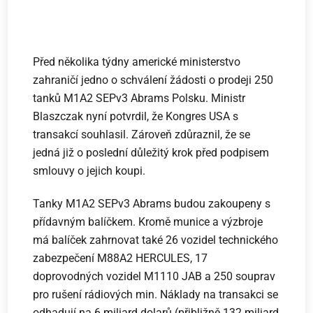
Před několika týdny americké ministerstvo
zahraničí jedno o schválení žádosti o prodeji 250
tanků M1A2 SEPv3 Abrams Polsku. Ministr
Blaszczak nyní potvrdil, že Kongres USA s
transakcí souhlasil. Zároveň zdůraznil, že se
jedná již o poslední důležitý krok před podpisem
smlouvy o jejich koupi.
Tanky M1A2 SEPv3 Abrams budou zakoupeny s
přídavným balíčkem. Kromě munice a výzbroje
má balíček zahrnovat také 26 vozidel technického
zabezpečení M88A2 HERCULES, 17
doprovodných vozidel M1110 JAB a 250 souprav
pro rušení rádiových min. Náklady na transakci se
odhadují na 6 miliard dolarů (přibližně 132 miliard