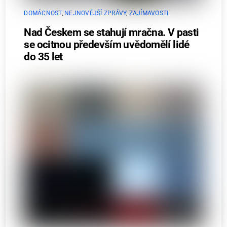
DOMÁCNOST
,
NEJNOVĚJŠÍ ZPRÁVY
,
ZAJÍMAVOSTI
Nad Českem se stahují mračna. V pasti
se ocitnou především uvědomělí lidé
do 35 let