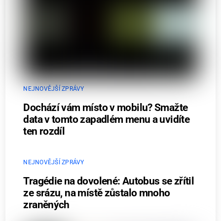
NEJNOVĚJŠÍ ZPRÁVY
Dochází vám místo v mobilu? Smažte
data v tomto zapadlém menu a uvidíte
ten rozdíl
NEJNOVĚJŠÍ ZPRÁVY
Tragédie na dovolené: Autobus se zřítil
ze srázu, na místě zůstalo mnoho
zraněných