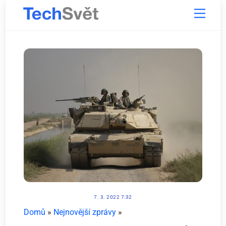
Skip
Menu
to
content
7. 3. 2022 7:32
Domů
»
Nejnovější zprávy
»