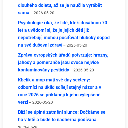
dlouhého doletu, až se je naučila vyrábět
sama
– 2026-05-20
Psychologie říká, že lidé, kteří dosáhnou 70
let a uvědomí si, že je jejich děti již
nepotřebují, mohou pociťovat hluboký dopad
na své duševní zdraví
– 2026-05-20
Zpráva evropských úřadů potvrzuje: hrozny,
jahody a pomeranče jsou ovoce nejvíce
kontaminovány pesticidy
– 2026-05-20
Kbelík a mop mají své dny sečteny:
odborníci na úklid sdílejí stejný názor a v
roce 2026 se přiklánějí k jeho vylepšené
verzi
– 2026-05-20
Blíží se úplné zatmění slunce: Dočkáme se
ho v létě a bude to nádherná podívaná
–
2026-05-20