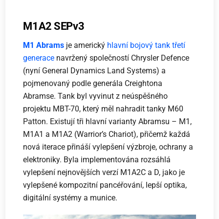
M1A2 SEPv3
M1 Abrams
je americký
hlavní bojový tank
třetí
generace
navržený společností Chrysler Defence
(nyní General Dynamics Land Systems) a
pojmenovaný podle generála Creightona
Abramse. Tank byl vyvinut z neúspěšného
projektu MBT-70, který měl nahradit tanky M60
Patton. Existují tři hlavní varianty Abramsu – M1,
M1A1 a M1A2 (Warrior’s Chariot), přičemž každá
nová iterace přináší vylepšení výzbroje, ochrany a
elektroniky. Byla implementována rozsáhlá
vylepšení nejnovějších verzí M1A2C a D, jako je
vylepšené kompozitní pancéřování, lepší optika,
digitální systémy a munice.