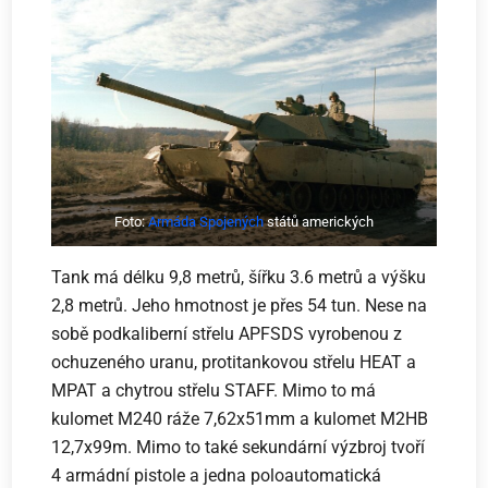
Foto:
Armáda Spojených
států amerických
Tank má délku 9,8 metrů, šířku 3.6 metrů a výšku
2,8 metrů. Jeho hmotnost je přes 54 tun. Nese na
sobě podkaliberní střelu APFSDS vyrobenou z
ochuzeného uranu, protitankovou střelu HEAT a
MPAT a chytrou střelu STAFF. Mimo to má
kulomet M240 ráže 7,62x51mm a kulomet M2HB
12,7x99m. Mimo to také sekundární výzbroj tvoří
4 armádní pistole a jedna poloautomatická