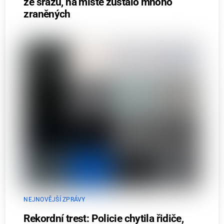
ze srázu, na místě zůstalo mnoho
zraněných
NEJNOVĚJŠÍ ZPRÁVY
Rekordní trest: Policie chytila řidiče,