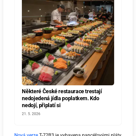
Některé České restaurace trestají
nedojedená jídla poplatkem. Kdo
nedojí, připlatí si
21. 5. 2026
Nová verze
T-72B3 je vybavena pancéřovými pláty