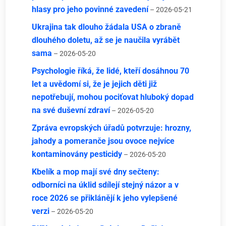
hlasy pro jeho povinné zavedení
– 2026-05-21
Ukrajina tak dlouho žádala USA o zbraně
dlouhého doletu, až se je naučila vyrábět
sama
– 2026-05-20
Psychologie říká, že lidé, kteří dosáhnou 70
let a uvědomí si, že je jejich děti již
nepotřebují, mohou pociťovat hluboký dopad
na své duševní zdraví
– 2026-05-20
Zpráva evropských úřadů potvrzuje: hrozny,
jahody a pomeranče jsou ovoce nejvíce
kontaminovány pesticidy
– 2026-05-20
Kbelík a mop mají své dny sečteny:
odborníci na úklid sdílejí stejný názor a v
roce 2026 se přiklánějí k jeho vylepšené
verzi
– 2026-05-20