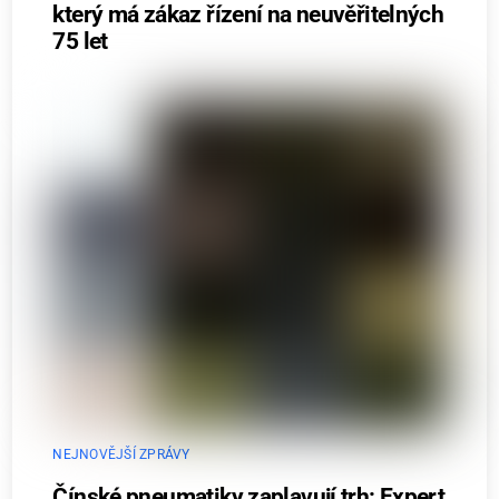
který má zákaz řízení na neuvěřitelných
75 let
NEJNOVĚJŠÍ ZPRÁVY
Čínské pneumatiky zaplavují trh: Expert