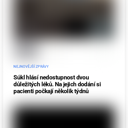
NEJNOVĚJŠÍ ZPRÁVY
Súkl hlásí nedostupnost dvou
důležitých léků. Na jejich dodání si
pacienti počkají několik týdnů