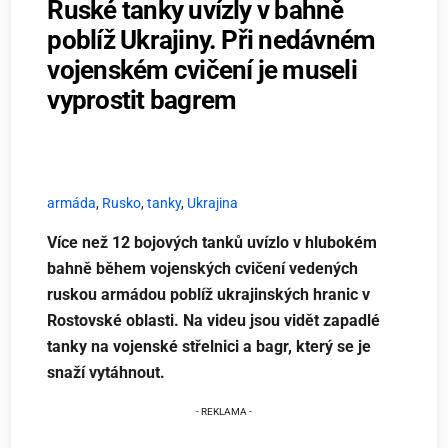
Ruské tanky uvízly v bahně
poblíž Ukrajiny. Při nedávném
vojenském cvičení je museli
vyprostit bagrem
armáda
,
Rusko
,
tanky
,
Ukrajina
Více než 12 bojových tanků uvízlo v hlubokém
bahně během vojenských cvičení vedených
ruskou armádou poblíž ukrajinských hranic v
Rostovské oblasti. Na videu jsou vidět zapadlé
tanky na vojenské střelnici a bagr, který se je
snaží vytáhnout.