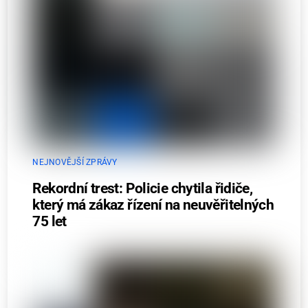
NEJNOVĚJŠÍ ZPRÁVY
Rekordní trest: Policie chytila řidiče,
který má zákaz řízení na neuvěřitelných
75 let