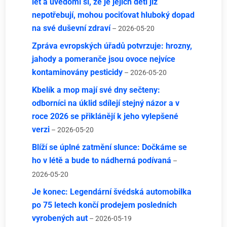
let a uvědomí si, že je jejich děti již
nepotřebují, mohou pociťovat hluboký dopad
na své duševní zdraví
– 2026-05-20
Zpráva evropských úřadů potvrzuje: hrozny,
jahody a pomeranče jsou ovoce nejvíce
kontaminovány pesticidy
– 2026-05-20
Kbelík a mop mají své dny sečteny:
odborníci na úklid sdílejí stejný názor a v
roce 2026 se přiklánějí k jeho vylepšené
verzi
– 2026-05-20
Blíží se úplné zatmění slunce: Dočkáme se
ho v létě a bude to nádherná podívaná
–
2026-05-20
Je konec: Legendární švédská automobilka
po 75 letech končí prodejem posledních
vyrobených aut
– 2026-05-19