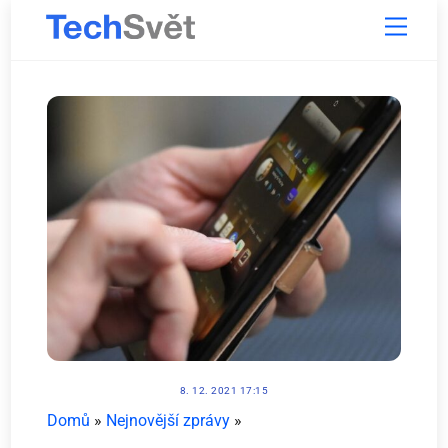
Skip
Menu
to
content
8. 12. 2021 17:15
Domů
»
Nejnovější zprávy
»