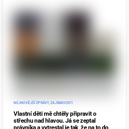
NEJNOVĚJŠÍ ZPRÁVY
,
ZAJÍMAVOSTI
Vlastní děti mě chtěly připravit o
střechu nad hlavou. Já se zeptal
právníka a vytrestal je tak, že na to do