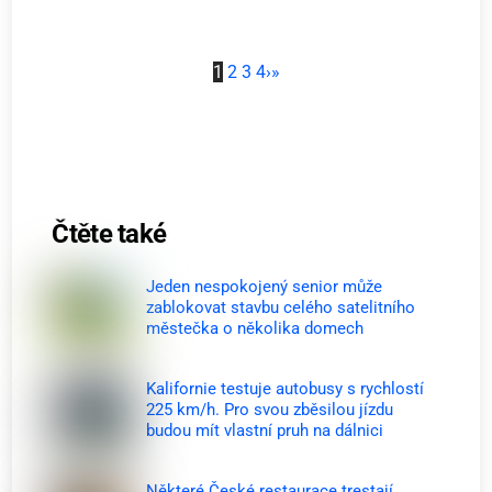
1
2
3
4
›
»
Čtěte také
Jeden nespokojený senior může
zablokovat stavbu celého satelitního
městečka o několika domech
Kalifornie testuje autobusy s rychlostí
225 km/h. Pro svou zběsilou jízdu
budou mít vlastní pruh na dálnici
Některé České restaurace trestají