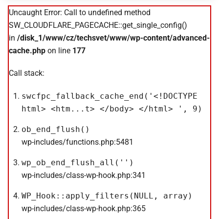
Uncaught Error: Call to undefined method
SW_CLOUDFLARE_PAGECACHE::get_single_config()
in
/disk_1/www/cz/techsvet/www/wp-content/advanced-
cache.php
on line
177
Call stack:
swcfpc_fallback_cache_end('<!DOCTYPE
html> <htm...t> </body> </html> ', 9)
ob_end_flush()
wp-includes/functions.php:5481
wp_ob_end_flush_all('')
wp-includes/class-wp-hook.php:341
WP_Hook::apply_filters(NULL, array)
wp-includes/class-wp-hook.php:365