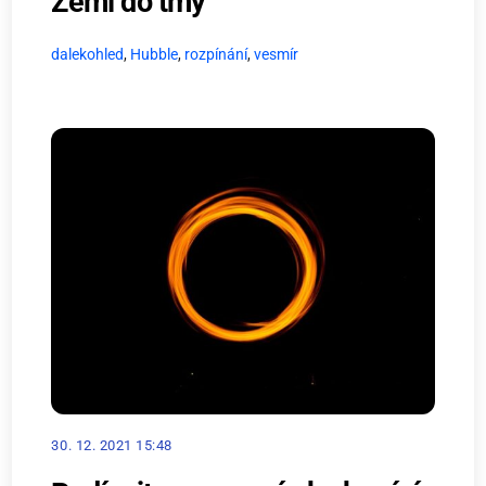
Zemi do tmy
dalekohled
,
Hubble
,
rozpínání
,
vesmír
30. 12. 2021 15:48