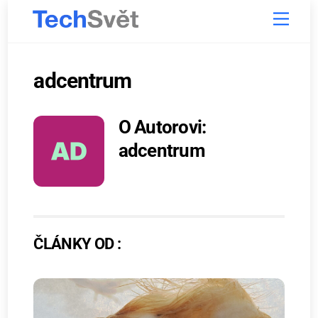
Skip
Menu
to
content
adcentrum
O Autorovi:
adcentrum
ČLÁNKY OD :