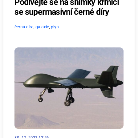
Podívejte se na snímky krmící
se supermasivní černé díry
černá díra
,
galaxie
,
plyn
30. 12. 2021 12:56