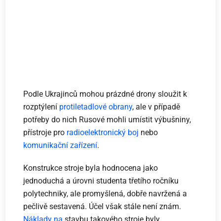
Podle Ukrajinců mohou prázdné drony sloužit k
rozptýlení
protiletadlové obrany
, ale v případě
potřeby do nich Rusové mohli umístit výbušniny,
přístroje pro
radioelektronický boj
nebo
komunikační zařízení
.
Konstrukce stroje byla hodnocena jako
jednoduchá a úrovni studenta třetího ročníku
polytechniky, ale promyšlená, dobře navržená a
pečlivě sestavená. Účel však stále není znám.
Náklady na
stavbu takového stroje byly