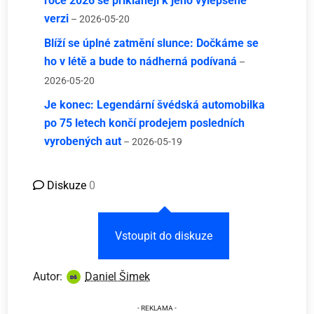
roce 2026 se přiklánějí k jeho vylepšené
verzi
– 2026-05-20
Blíží se úplné zatmění slunce: Dočkáme se
ho v létě a bude to nádherná podívaná
–
2026-05-20
Je konec: Legendární švédská automobilka
po 75 letech končí prodejem posledních
vyrobených aut
– 2026-05-19
Diskuze
0
Vstoupit do diskuze
Autor:
Daniel Šimek