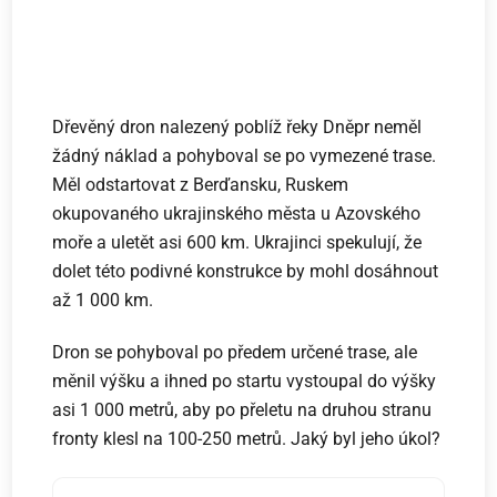
Dřevěný dron nalezený poblíž řeky Dněpr neměl
žádný náklad a pohyboval se po vymezené trase.
Měl odstartovat z Berďansku, Ruskem
okupovaného ukrajinského města u Azovského
moře a uletět asi 600 km. Ukrajinci spekulují, že
dolet této podivné konstrukce by mohl dosáhnout
až 1 000 km.
Dron se pohyboval po předem určené trase, ale
měnil výšku a ihned po startu vystoupal do výšky
asi 1 000 metrů, aby po přeletu na druhou stranu
fronty klesl na 100-250 metrů. Jaký byl jeho úkol?