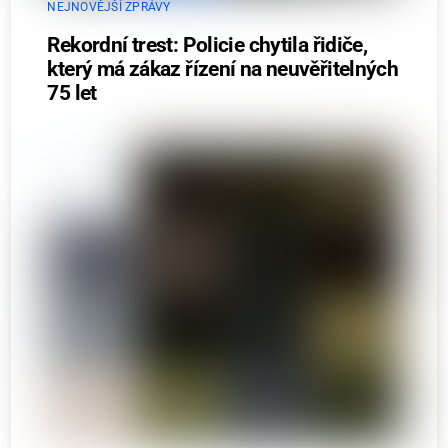
NEJNOVĚJŠÍ ZPRÁVY
Rekordní trest: Policie chytila řidiče,
který má zákaz řízení na neuvěřitelných
75 let