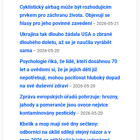
Cyklistický airbag může být rozhodujícím
prvkem pro záchranu života. Objevují se
hlasy pro jeho povinné zavedení
– 2026-05-21
Ukrajina tak dlouho žádala USA o zbraně
dlouhého doletu, až se je naučila vyrábět
sama
– 2026-05-20
Psychologie říká, že lidé, kteří dosáhnou 70
let a uvědomí si, že je jejich děti již
nepotřebují, mohou pociťovat hluboký dopad
na své duševní zdraví
– 2026-05-20
Zpráva evropských úřadů potvrzuje: hrozny,
jahody a pomeranče jsou ovoce nejvíce
kontaminovány pesticidy
– 2026-05-20
Kbelík a mop mají své dny sečteny:
odborníci na úklid sdílejí stejný názor a v