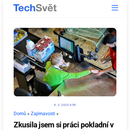
Skip
Menu
to
content
9. 2. 2025 3:59
Domů
»
Zajímavosti
»
Zkusila jsem si práci pokladní v