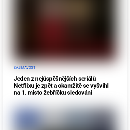
ZAJÍMAVOSTI
Jeden z nejúspěšnějších seriálů
Netflixu je zpět a okamžitě se vyšvihl
na 1. místo žebříčku sledování