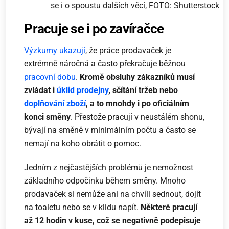
se i o spoustu dalších věcí, FOTO: Shutterstock
Pracuje se i po zavíračce
Výzkumy ukazují
, že práce prodavaček je
extrémně náročná a často překračuje běžnou
pracovní dobu
.
Kromě obsluhy zákazníků musí
zvládat i
úklid prodejny
, sčítání tržeb nebo
doplňování zboží
, a to mnohdy i po oficiálním
konci směny
. Přestože pracují v neustálém shonu,
bývají na směně v minimálním počtu a často se
nemají na koho obrátit o pomoc.
Jedním z nejčastějších problémů je nemožnost
základního odpočinku během směny. Mnoho
prodavaček si nemůže ani na chvíli sednout, dojít
na toaletu nebo se v klidu napít.
Některé pracují
až 12 hodin v kuse, což se negativně podepisuje