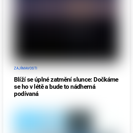
ZAJÍMAVOSTI
Blíží se úplné zatmění slunce: Dočkáme
se ho v létě a bude to nádherná
podívaná