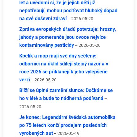
let a uvědomí si, že je jejich děti již
nepotřebují, mohou pociťovat hluboký dopad
na své duševní zdraví
– 2026-05-20
Zpráva evropských úřadů potvrzuje: hrozny,
jahody a pomeranče jsou ovoce nejvíce
kontaminovány pesticidy
– 2026-05-20
Kbelík a mop mají své dny sečteny:
odborníci na úklid sdílejí stejný názor a v
roce 2026 se přiklánějí k jeho vylepšené
verzi
– 2026-05-20
Blíží se úplné zatmění slunce: Dočkáme se
ho v létě a bude to nádherná podívaná
–
2026-05-20
Je konec: Legendární švédská automobilka
po 75 letech končí prodejem posledních
vyrobených aut
– 2026-05-19