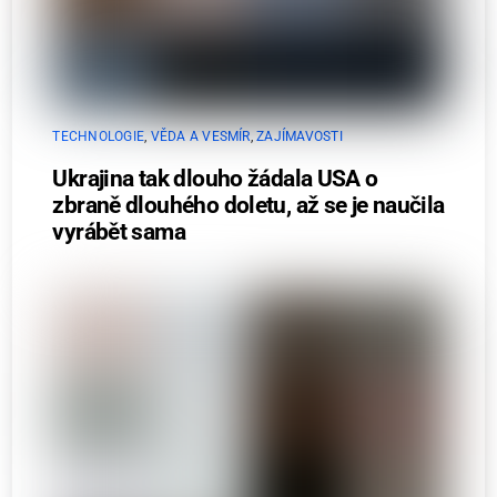
TECHNOLOGIE
,
VĚDA A VESMÍR
,
ZAJÍMAVOSTI
Ukrajina tak dlouho žádala USA o
zbraně dlouhého doletu, až se je naučila
vyrábět sama