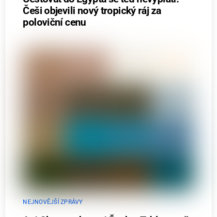
Češi objevili nový tropický ráj za
poloviční cenu
NEJNOVĚJŠÍ ZPRÁVY