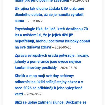
hlasy pro jeho povinné zavedení
– 2026-05-21
Ukrajina tak dlouho žádala USA o zbraně
dlouhého doletu, až se je naučila vyrábět
sama
– 2026-05-20
Psychologie říká, že lidé, kteří dosáhnou 70
let a uvědomí si, že je jejich děti již
nepotřebují, mohou pociťovat hluboký dopad
na své duševní zdraví
– 2026-05-20
Zpráva evropských úřadů potvrzuje: hrozny,
jahody a pomeranče jsou ovoce nejvíce
kontaminovány pesticidy
– 2026-05-20
Kbelík a mop mají své dny sečteny:
odborníci na úklid sdílejí stejný názor a v
roce 2026 se přiklánějí k jeho vylepšené
verzi
– 2026-05-20
Blíží se úplné zatmění slunce: Dočkáme se