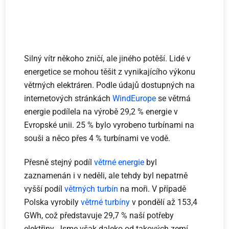
Silný vítr někoho zničí, ale jiného potěší. Lidé v
energetice se mohou těšit z vynikajícího výkonu
větrných elektráren. Podle údajů dostupných na
internetových stránkách
WindEurope
se větrná
energie podílela na výrobě 29,2 % energie v
Evropské unii. 25 % bylo vyrobeno turbínami na
souši a něco přes 4 % turbínami ve vodě.
Přesně stejný podíl
větrné energie
byl
zaznamenán i v neděli, ale tehdy byl nepatrně
vyšší podíl
větrných turbín
na moři. V případě
Polska vyrobily
větrné turbíny
v pondělí až 153,4
GWh, což představuje 29,7 % naší potřeby
elektřiny. Jsme však daleko od takových zemí,