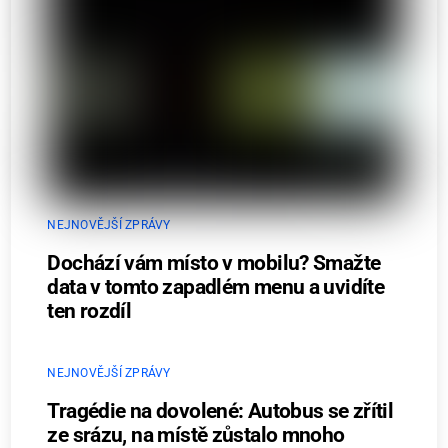
NEJNOVĚJŠÍ ZPRÁVY
Dochází vám místo v mobilu? Smažte
data v tomto zapadlém menu a uvidíte
ten rozdíl
NEJNOVĚJŠÍ ZPRÁVY
Tragédie na dovolené: Autobus se zřítil
ze srázu, na místě zůstalo mnoho