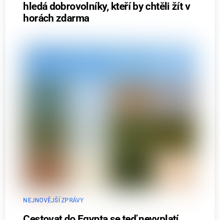
hledá dobrovolníky, kteří by chtěli žít v
horách zdarma
NEJNOVĚJŠÍ ZPRÁVY
Cestovat do Egypta se teď nevyplatí.