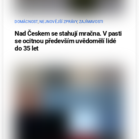
DOMÁCNOST
,
NEJNOVĚJŠÍ ZPRÁVY
,
ZAJÍMAVOSTI
Nad Českem se stahují mračna. V pasti
se ocitnou především uvědomělí lidé
do 35 let