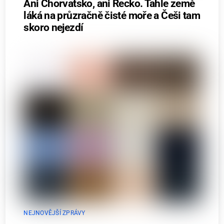
Ani Chorvatsko, ani Řecko. Tahle země
láká na průzračně čisté moře a Češi tam
skoro nejezdí
NEJNOVĚJŠÍ ZPRÁVY