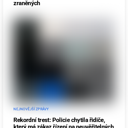
zraněných
NEJNOVĚJŠÍ ZPRÁVY
Rekordní trest: Policie chytila řidiče,
který má zákaz řízení na neuvěřitelných