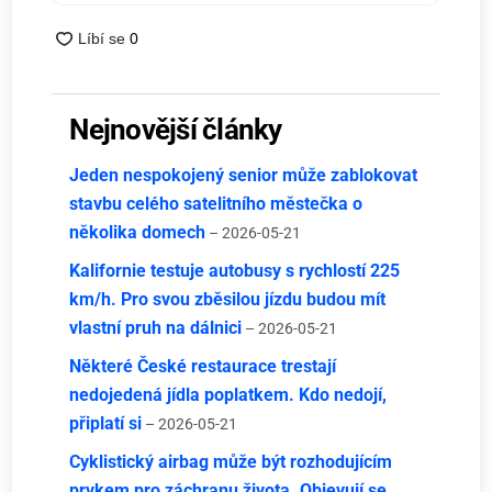
Nejnovější články
Jeden nespokojený senior může zablokovat
stavbu celého satelitního městečka o
několika domech
– 2026-05-21
Kalifornie testuje autobusy s rychlostí 225
km/h. Pro svou zběsilou jízdu budou mít
vlastní pruh na dálnici
– 2026-05-21
Některé České restaurace trestají
nedojedená jídla poplatkem. Kdo nedojí,
připlatí si
– 2026-05-21
Cyklistický airbag může být rozhodujícím
prvkem pro záchranu života. Objevují se