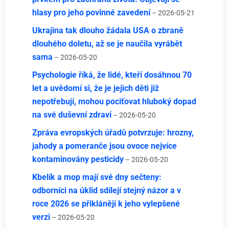
hlasy pro jeho povinné zavedení
– 2026-05-21
Ukrajina tak dlouho žádala USA o zbraně
dlouhého doletu, až se je naučila vyrábět
sama
– 2026-05-20
Psychologie říká, že lidé, kteří dosáhnou 70
let a uvědomí si, že je jejich děti již
nepotřebují, mohou pociťovat hluboký dopad
na své duševní zdraví
– 2026-05-20
Zpráva evropských úřadů potvrzuje: hrozny,
jahody a pomeranče jsou ovoce nejvíce
kontaminovány pesticidy
– 2026-05-20
Kbelík a mop mají své dny sečteny:
odborníci na úklid sdílejí stejný názor a v
roce 2026 se přiklánějí k jeho vylepšené
verzi
– 2026-05-20