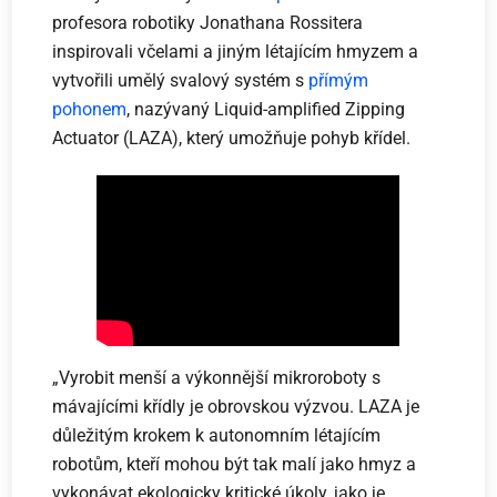
profesora robotiky Jonathana Rossitera
inspirovali včelami a jiným létajícím hmyzem a
vytvořili umělý svalový systém s
přímým
pohonem
, nazývaný Liquid-amplified Zipping
Actuator (LAZA), který umožňuje pohyb křídel.
„Vyrobit menší a výkonnější mikroroboty s
mávajícími křídly je obrovskou výzvou. LAZA je
důležitým krokem k autonomním létajícím
robotům, kteří mohou být tak malí jako hmyz a
vykonávat ekologicky kritické úkoly, jako je