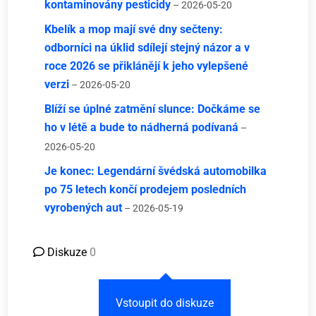
kontaminovány pesticidy
– 2026-05-20
Kbelík a mop mají své dny sečteny:
odborníci na úklid sdílejí stejný názor a v
roce 2026 se přiklánějí k jeho vylepšené
verzi
– 2026-05-20
Blíží se úplné zatmění slunce: Dočkáme se
ho v létě a bude to nádherná podívaná
–
2026-05-20
Je konec: Legendární švédská automobilka
po 75 letech končí prodejem posledních
vyrobených aut
– 2026-05-19
Diskuze
0
Vstoupit do diskuze