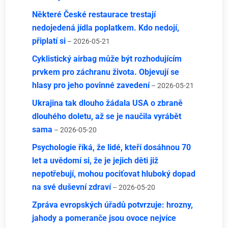
Některé České restaurace trestají
nedojedená jídla poplatkem. Kdo nedojí,
připlatí si
– 2026-05-21
Cyklistický airbag může být rozhodujícím
prvkem pro záchranu života. Objevují se
hlasy pro jeho povinné zavedení
– 2026-05-21
Ukrajina tak dlouho žádala USA o zbraně
dlouhého doletu, až se je naučila vyrábět
sama
– 2026-05-20
Psychologie říká, že lidé, kteří dosáhnou 70
let a uvědomí si, že je jejich děti již
nepotřebují, mohou pociťovat hluboký dopad
na své duševní zdraví
– 2026-05-20
Zpráva evropských úřadů potvrzuje: hrozny,
jahody a pomeranče jsou ovoce nejvíce