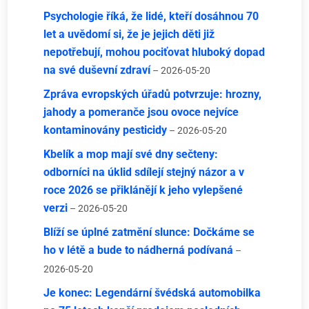
Psychologie říká, že lidé, kteří dosáhnou 70
let a uvědomí si, že je jejich děti již
nepotřebují, mohou pociťovat hluboký dopad
na své duševní zdraví
– 2026-05-20
Zpráva evropských úřadů potvrzuje: hrozny,
jahody a pomeranče jsou ovoce nejvíce
kontaminovány pesticidy
– 2026-05-20
Kbelík a mop mají své dny sečteny:
odborníci na úklid sdílejí stejný názor a v
roce 2026 se přiklánějí k jeho vylepšené
verzi
– 2026-05-20
Blíží se úplné zatmění slunce: Dočkáme se
ho v létě a bude to nádherná podívaná
–
2026-05-20
Je konec: Legendární švédská automobilka