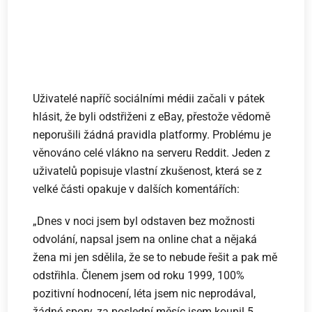
Uživatelé napříč sociálními médii začali v pátek
hlásit, že byli odstřiženi z eBay, přestože vědomě
neporušili žádná pravidla platformy. Problému je
věnováno celé vlákno na serveru Reddit. Jeden z
uživatelů popisuje vlastní zkušenost, která se z
velké části opakuje v dalších komentářích:
„Dnes v noci jsem byl odstaven bez možnosti
odvolání, napsal jsem na online chat a nějaká
žena mi jen sdělila, že se to nebude řešit a pak mě
odstřihla. Členem jsem od roku 1999, 100%
pozitivní hodnocení, léta jsem nic neprodával,
žádné spory, za poslední měsíc jsem koupil 5