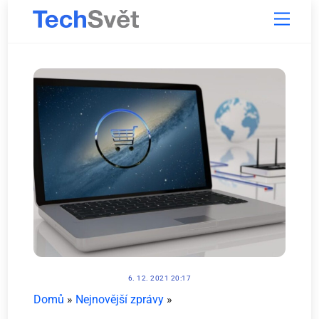
Skip
Menu
to
content
6. 12. 2021 20:17
Domů
»
Nejnovější zprávy
»