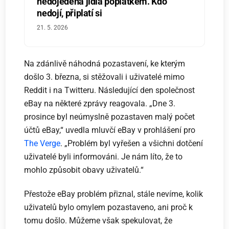
nedojedená jídla poplatkem. Kdo
nedojí, připlatí si
21. 5. 2026
Na zdánlivě náhodná pozastavení, ke kterým
došlo 3. března, si stěžovali i uživatelé mimo
Reddit i na Twitteru. Následující den společnost
eBay na některé zprávy reagovala. „Dne 3.
prosince byl neúmyslně pozastaven malý počet
účtů eBay,“ uvedla mluvčí eBay v prohlášení pro
The Verge
. „Problém byl vyřešen a všichni dotčení
uživatelé byli informováni. Je nám líto, že to
mohlo způsobit obavy uživatelů.“
Přestože eBay problém přiznal, stále nevíme, kolik
uživatelů bylo omylem pozastaveno, ani proč k
tomu došlo. Můžeme však spekulovat, že