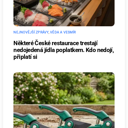
NEJNOVĚJŠÍ ZPRÁVY
,
VĚDA A VESMÍR
Některé České restaurace trestají
nedojedená jídla poplatkem. Kdo nedojí,
připlatí si