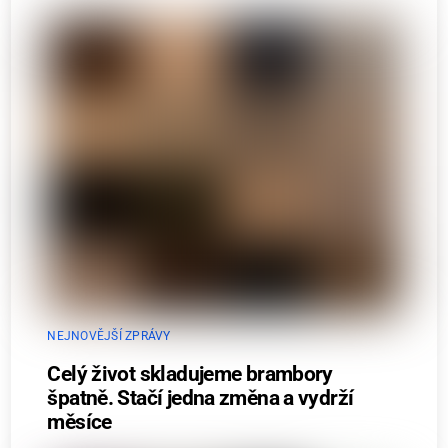
NEJNOVĚJŠÍ ZPRÁVY
Celý život skladujeme brambory
špatně. Stačí jedna změna a vydrží
měsíce