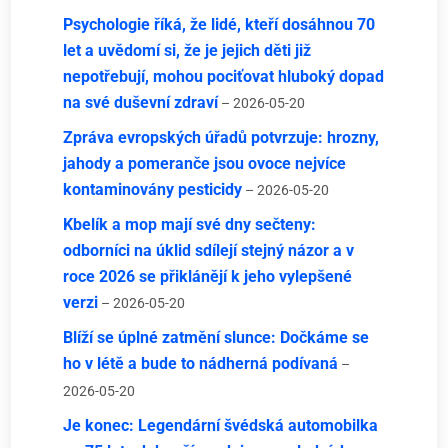
Psychologie říká, že lidé, kteří dosáhnou 70
let a uvědomí si, že je jejich děti již
nepotřebují, mohou pociťovat hluboký dopad
na své duševní zdraví
– 2026-05-20
Zpráva evropských úřadů potvrzuje: hrozny,
jahody a pomeranče jsou ovoce nejvíce
kontaminovány pesticidy
– 2026-05-20
Kbelík a mop mají své dny sečteny:
odborníci na úklid sdílejí stejný názor a v
roce 2026 se přiklánějí k jeho vylepšené
verzi
– 2026-05-20
Blíží se úplné zatmění slunce: Dočkáme se
ho v létě a bude to nádherná podívaná
–
2026-05-20
Je konec: Legendární švédská automobilka