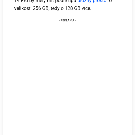
14 Pro by měly mít podle tipů
úložný prostor
o
velikosti 256 GB, tedy o 128 GB více.