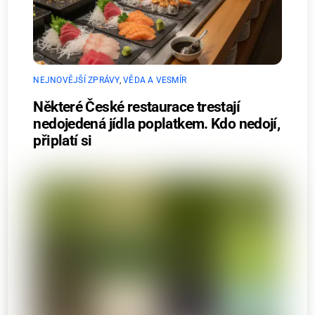
NEJNOVĚJŠÍ ZPRÁVY
,
VĚDA A VESMÍR
Některé České restaurace trestají
nedojedená jídla poplatkem. Kdo nedojí,
připlatí si