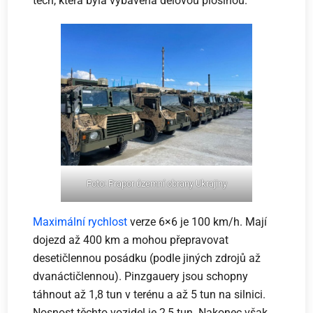
těch, která byla vybavena dělovou plošinou.
Foto: Prapor územní obrany Ukrajiny
Maximální rychlost
verze 6×6 je 100 km/h. Mají
dojezd až 400 km a mohou přepravovat
desetičlennou posádku (podle jiných zdrojů až
dvanáctičlennou). Pinzgauery jsou schopny
táhnout až 1,8 tun v terénu a až 5 tun na silnici.
Nosnost těchto vozidel je 2,5 tun. Nakonec však