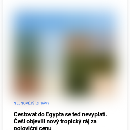
NEJNOVĚJŠÍ ZPRÁVY
Cestovat do Egypta se teď nevyplatí.
Češi objevili nový tropický ráj za
poloviční cenu