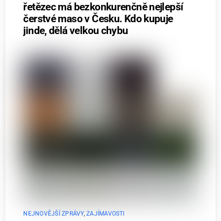
řetězec má bezkonkurenčně nejlepší
čerstvé maso v Česku. Kdo kupuje
jinde, dělá velkou chybu
NEJNOVĚJŠÍ ZPRÁVY
,
ZAJÍMAVOSTI