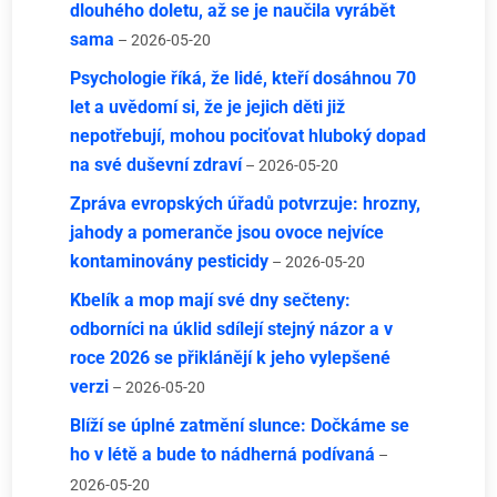
dlouhého doletu, až se je naučila vyrábět
sama
– 2026-05-20
Psychologie říká, že lidé, kteří dosáhnou 70
let a uvědomí si, že je jejich děti již
nepotřebují, mohou pociťovat hluboký dopad
na své duševní zdraví
– 2026-05-20
Zpráva evropských úřadů potvrzuje: hrozny,
jahody a pomeranče jsou ovoce nejvíce
kontaminovány pesticidy
– 2026-05-20
Kbelík a mop mají své dny sečteny:
odborníci na úklid sdílejí stejný názor a v
roce 2026 se přiklánějí k jeho vylepšené
verzi
– 2026-05-20
Blíží se úplné zatmění slunce: Dočkáme se
ho v létě a bude to nádherná podívaná
–
2026-05-20