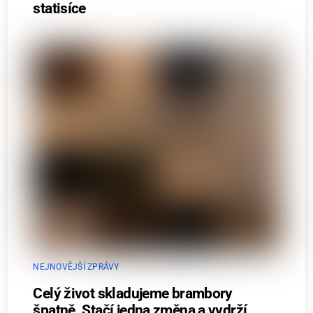
statisíce
NEJNOVĚJŠÍ ZPRÁVY
Celý život skladujeme brambory
špatně. Stačí jedna změna a vydrží