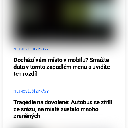
NEJNOVĚJŠÍ ZPRÁVY
Dochází vám místo v mobilu? Smažte
data v tomto zapadlém menu a uvidíte
ten rozdíl
NEJNOVĚJŠÍ ZPRÁVY
Tragédie na dovolené: Autobus se zřítil
ze srázu, na místě zůstalo mnoho
zraněných