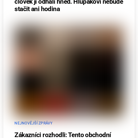
člověk ji odhalí hned. Hlupákovi nebude
stačit ani hodina
NEJNOVĚJŠÍ ZPRÁVY
Zákazníci rozhodli: Tento obchodní