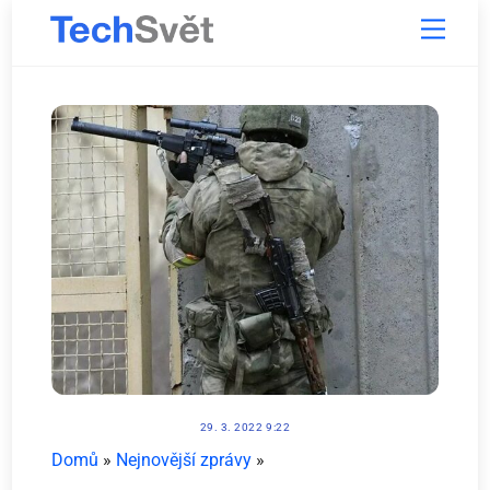
Skip
Menu
to
content
29. 3. 2022 9:22
Domů
»
Nejnovější zprávy
»