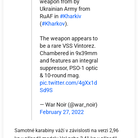
weapon from by
Ukrainian Army from
RuAF in
#Kharkiv
(
#Kharkov
).
The weapon appears to
be a rare VSS Vintorez.
Chambered in 9x39mm
and features an integral
suppressor, PSO-1 optic
& 10-round mag.
pic.twitter.com/4gXx1d
Sd9S
— War Noir (@war_noir)
February 27, 2022
Samotné karabiny váží v závislosti na verzi 2,96