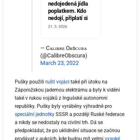
nedojedená jídla
poplatkem. Kdo
nedojí, připlatí si
21. 5. 2026
— Cᴀʟɪʙʀᴇ Oʙsᴄᴜʀᴀ
(@CalibreObscura)
March 23, 2022
Pušky použili
ruští vojáci
také při útoku na
Záporožskou jadernou elektrárnu a byly k vidění
také v rukou vojáků z Ingušské autonomní
republiky. Pušky byly vyráběny výhradně pro
speciální jednotky
SSSR a později Ruské federace
a nikdy se nedostaly na civilní trh. Dá se
předpokládat, že po uklidnění situace se začnou
prodávat v aukcích, kde budou mít velmi
vysoké