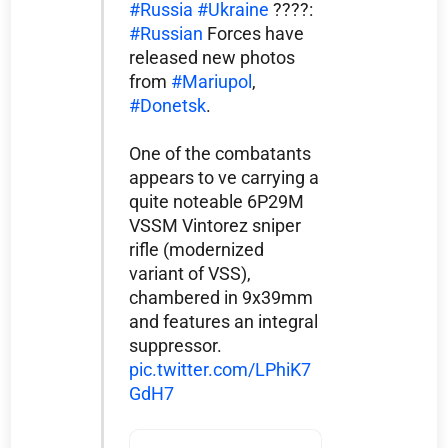
#Russia
#Ukraine
????:
#Russian
Forces have
released new photos
from
#Mariupol
,
#Donetsk
.
One of the combatants
appears to ve carrying a
quite noteable 6P29M
VSSM Vintorez sniper
rifle (modernized
variant of VSS),
chambered in 9x39mm
and features an integral
suppressor.
pic.twitter.com/LPhiK7
GdH7