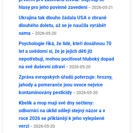
hlasy pro jeho povinné zavedení
– 2026-05-21
Ukrajina tak dlouho žádala USA o zbraně
dlouhého doletu, až se je naučila vyrábět
sama
– 2026-05-20
Psychologie říká, že lidé, kteří dosáhnou 70
let a uvědomí si, že je jejich děti již
nepotřebují, mohou pociťovat hluboký dopad
na své duševní zdraví
– 2026-05-20
Zpráva evropských úřadů potvrzuje: hrozny,
jahody a pomeranče jsou ovoce nejvíce
kontaminovány pesticidy
– 2026-05-20
Kbelík a mop mají své dny sečteny:
odborníci na úklid sdílejí stejný názor a v
roce 2026 se přiklánějí k jeho vylepšené
verzi
– 2026-05-20