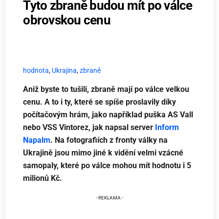
Tyto zbraně budou mít po válce
obrovskou cenu
hodnota
,
Ukrajina
,
zbraně
Aniž byste to tušili, zbraně mají po válce velkou
cenu. A to i ty, které se spíše proslavily díky
počítačovým hrám, jako například puška AS Vall
nebo VSS Vintorez, jak napsal server
Inform
Napalm
. Na fotografiích z fronty války na
Ukrajině jsou mimo jiné k vidění velmi vzácné
samopaly, které po válce mohou mít hodnotu i 5
milionů Kč.