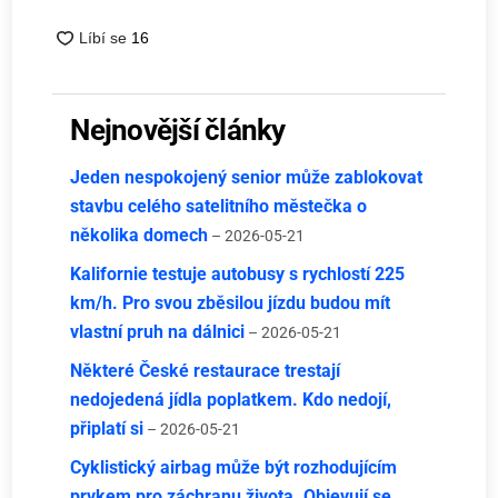
Nejnovější články
Jeden nespokojený senior může zablokovat
stavbu celého satelitního městečka o
několika domech
– 2026-05-21
Kalifornie testuje autobusy s rychlostí 225
km/h. Pro svou zběsilou jízdu budou mít
vlastní pruh na dálnici
– 2026-05-21
Některé České restaurace trestají
nedojedená jídla poplatkem. Kdo nedojí,
připlatí si
– 2026-05-21
Cyklistický airbag může být rozhodujícím
prvkem pro záchranu života. Objevují se