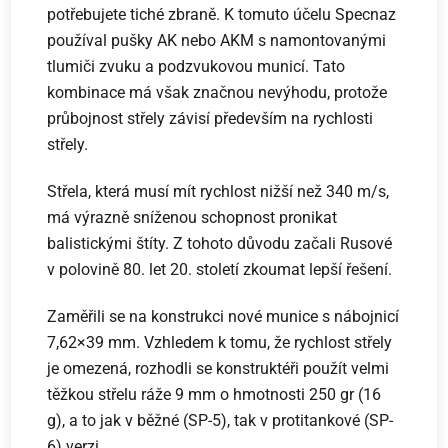
potřebujete tiché zbraně. K tomuto účelu Specnaz
používal pušky AK nebo AKM s namontovanými
tlumiči zvuku a podzvukovou municí. Tato
kombinace má však značnou nevýhodu, protože
průbojnost střely závisí především na rychlosti
střely.
Střela, která musí mít rychlost nižší než 340 m/s,
má výrazně sníženou schopnost pronikat
balistickými štíty. Z tohoto důvodu začali Rusové
v polovině 80. let 20. století zkoumat lepší řešení.
Zaměřili se na konstrukci nové munice s nábojnicí
7,62×39 mm. Vzhledem k tomu, že rychlost střely
je omezená, rozhodli se konstruktéři použít velmi
těžkou střelu ráže 9 mm o hmotnosti 250 gr (16
g), a to jak v běžné (SP-5), tak v protitankové (SP-
6) verzi.