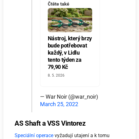
Čtěte také
Nástroj, který brzy
bude potřebovat
každý, v Lidlu
tento týden za
79,90 Kč
8. 5. 2026
— War Noir (@war_noir)
March 25, 2022
AS Shaft a VSS Vintorez
Speciální operace
vyžadují utajení a k tomu