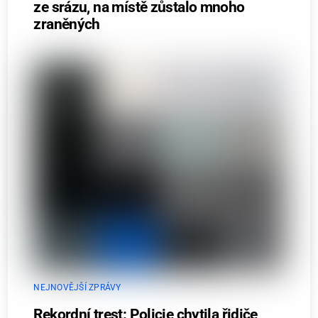
ze srázu, na místě zůstalo mnoho
zraněných
NEJNOVĚJŠÍ ZPRÁVY
Rekordní trest: Policie chytila řidiče,