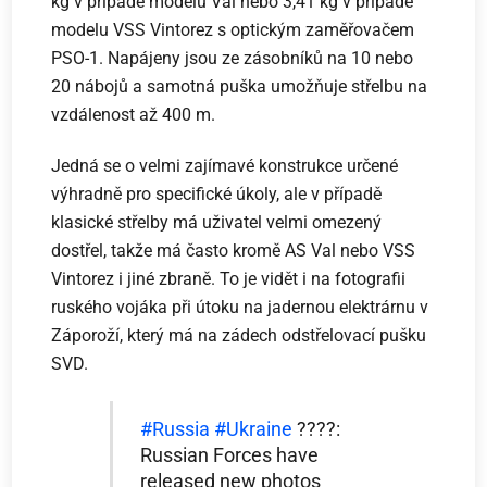
kg v případě modelu Val nebo 3,41 kg v případě
modelu VSS Vintorez s optickým zaměřovačem
PSO-1. Napájeny jsou ze zásobníků na 10 nebo
20 nábojů a samotná puška umožňuje střelbu na
vzdálenost až 400 m.
Jedná se o velmi zajímavé konstrukce určené
výhradně pro specifické úkoly, ale v případě
klasické střelby má uživatel velmi omezený
dostřel, takže má často kromě AS Val nebo VSS
Vintorez i jiné zbraně. To je vidět i na fotografii
ruského vojáka při útoku na jadernou elektrárnu v
Záporoží, který má na zádech odstřelovací pušku
SVD.
#Russia
#Ukraine
????:
Russian Forces have
released new photos