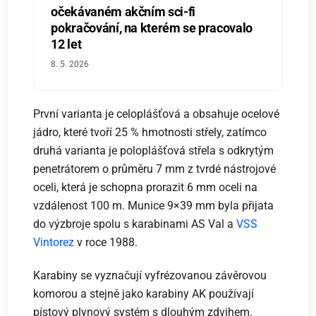
očekávaném akčním sci-fi
pokračování, na kterém se pracovalo
12 let
8. 5. 2026
První varianta je celoplášťová a obsahuje ocelové
jádro, které tvoří 25 % hmotnosti střely, zatímco
druhá varianta je poloplášťová střela s odkrytým
penetrátorem o průměru 7 mm z tvrdé nástrojové
oceli, která je schopna prorazit 6 mm oceli na
vzdálenost 100 m. Munice 9×39 mm byla přijata
do výzbroje spolu s karabinami AS Val a
VSS
Vintorez
v roce 1988.
Karabiny se vyznačují vyfrézovanou závěrovou
komorou a stejně jako karabiny AK používají
pístový plynový systém s dlouhým zdvihem.