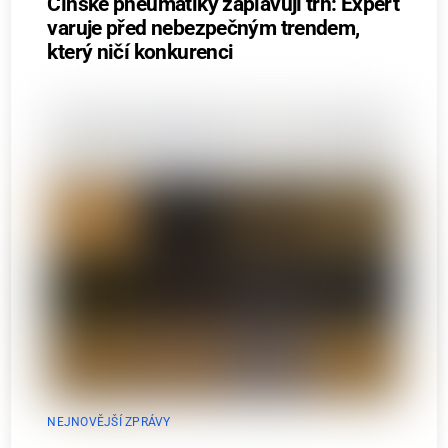
Čínské pneumatiky zaplavují trh: Expert
varuje před nebezpečným trendem,
který ničí konkurenci
NEJNOVĚJŠÍ ZPRÁVY