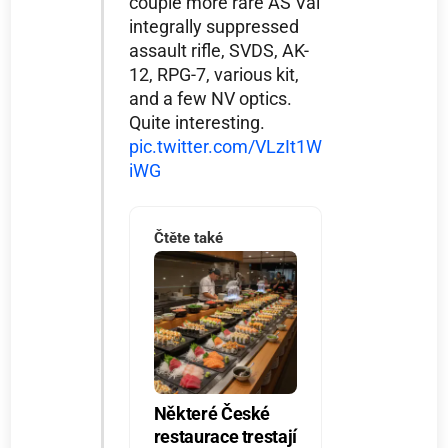
couple more rare AS Val
integrally suppressed
assault rifle, SVDS, AK-
12, RPG-7, various kit,
and a few NV optics.
Quite interesting.
pic.twitter.com/VLzIt1W
iWG
Čtěte také
Některé České
restaurace trestají