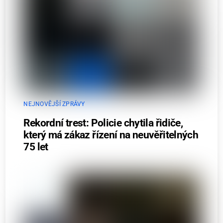
NEJNOVĚJŠÍ ZPRÁVY
Rekordní trest: Policie chytila řidiče,
který má zákaz řízení na neuvěřitelných
75 let