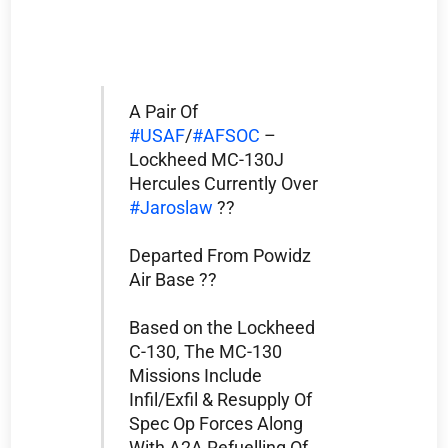
A Pair Of
#USAF
/
#AFSOC
–
Lockheed MC-130J
Hercules Currently Over
#Jaroslaw
??
Departed From Powidz
Air Base ??
Based on the Lockheed
C-130, The MC-130
Missions Include
Infil/Exfil & Resupply Of
Spec Op Forces Along
With A2A Refuelling Of