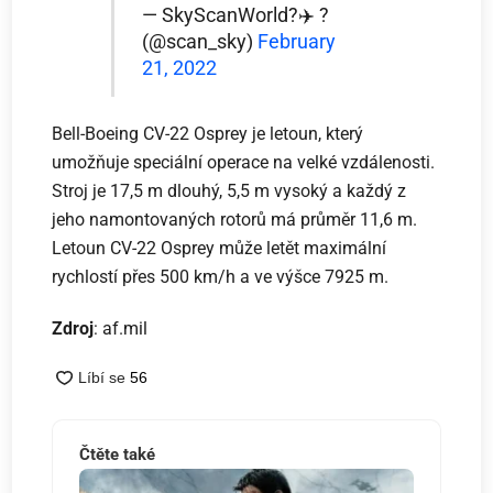
— SkyScanWorld?️✈️ ?
(@scan_sky)
February
21, 2022
Bell-Boeing CV-22 Osprey je letoun, který
umožňuje speciální operace na velké vzdálenosti.
Stroj je 17,5 m dlouhý, 5,5 m vysoký a každý z
jeho namontovaných rotorů má průměr 11,6 m.
Letoun CV-22 Osprey může letět maximální
rychlostí přes 500 km/h a ve výšce 7925 m.
Zdroj
: af.mil
Čtěte také