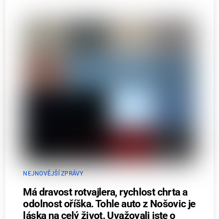
NEJNOVĚJŠÍ ZPRÁVY
Má dravost rotvajlera, rychlost chrta a
odolnost oříška. Tohle auto z Nošovic je
láska na celý život. Uvažovali jste o