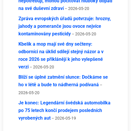
nepotřebují, mohou pociťovat hluboký dopad
na své duševní zdraví
– 2026-05-20
Zpráva evropských úřadů potvrzuje: hrozny,
jahody a pomeranče jsou ovoce nejvíce
kontaminovány pesticidy
– 2026-05-20
Kbelík a mop mají své dny sečteny:
odborníci na úklid sdílejí stejný názor a v
roce 2026 se přiklánějí k jeho vylepšené
verzi
– 2026-05-20
Blíží se úplné zatmění slunce: Dočkáme se
ho v létě a bude to nádherná podívaná
–
2026-05-20
Je konec: Legendární švédská automobilka
po 75 letech končí prodejem posledních
vyrobených aut
– 2026-05-19