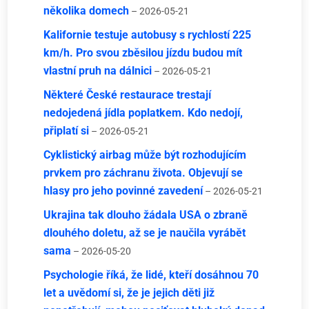
několika domech
– 2026-05-21
Kalifornie testuje autobusy s rychlostí 225
km/h. Pro svou zběsilou jízdu budou mít
vlastní pruh na dálnici
– 2026-05-21
Některé České restaurace trestají
nedojedená jídla poplatkem. Kdo nedojí,
připlatí si
– 2026-05-21
Cyklistický airbag může být rozhodujícím
prvkem pro záchranu života. Objevují se
hlasy pro jeho povinné zavedení
– 2026-05-21
Ukrajina tak dlouho žádala USA o zbraně
dlouhého doletu, až se je naučila vyrábět
sama
– 2026-05-20
Psychologie říká, že lidé, kteří dosáhnou 70
let a uvědomí si, že je jejich děti již