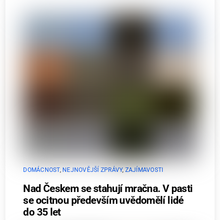
DOMÁCNOST
,
NEJNOVĚJŠÍ ZPRÁVY
,
ZAJÍMAVOSTI
Nad Českem se stahují mračna. V pasti
se ocitnou především uvědomělí lidé
do 35 let