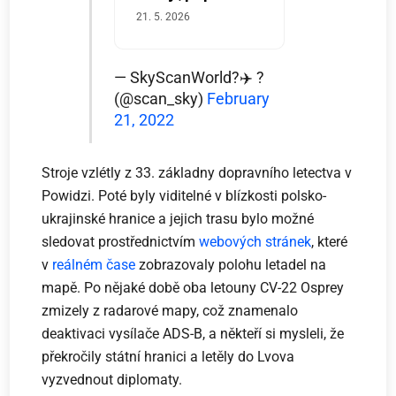
21. 5. 2026
— SkyScanWorld?️✈️ ?
(@scan_sky)
February
21, 2022
Stroje vzlétly z 33. základny dopravního letectva v
Powidzi. Poté byly viditelné v blízkosti polsko-
ukrajinské hranice a jejich trasu bylo možné
sledovat prostřednictvím
webových stránek
, které
v
reálném čase
zobrazovaly polohu letadel na
mapě. Po nějaké době oba letouny CV-22 Osprey
zmizely z radarové mapy, což znamenalo
deaktivaci vysílače ADS-B, a někteří si mysleli, že
překročily státní hranici a letěly do Lvova
vyzvednout diplomaty.