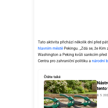
Tato aktivita přichází několik dní před 
hlavním městě
Pekingu. „Zdá se, že Kim z
Washington a Peking kvůli sankcím před 
Centra pro zahraniční politiku a
národní 
Čtěte také
Nástro
tento
8. 5. 20