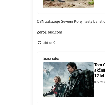
OSN zakazuje Severní Koreji testy balist
Zdroj:
bbc.com
Čtěte také
Tom C
akční
12 let
8. 5. 20