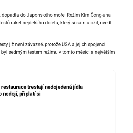
ež dopadla do Japonského moře. Režim Kim Čong-una
estů raket nejdelšího doletu, který si sám uložil, uvedl
sty již není závazné, protože USA a jejich spojenci
al byl sedmým testem režimu v tomto měsíci a největším
restaurace trestají nedojedená jídla
nedojí, připlatí si