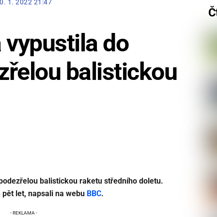
0. 1. 2022 21:47
Č
 vypustila do
řelou balistickou
podezřelou balistickou raketu středního doletu.
h pět let, napsali na webu
BBC
.