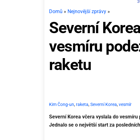
3
Domů
»
Nejnovější zprávy
»
Severní Korea
vesmíru podez
raketu
Kim Čong-un
,
raketa
,
Severní Korea
,
vesmír
Severní Korea včera vyslala do vesmíru 
Jednalo se o největší start za posledníc