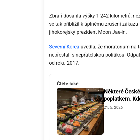
Zbraň dosáhla výšky 1 242 kilometrů, n
se tak přiblížil k úplnému zrušení zákazu t
jihokorejský prezident Moon Jae-in.
Severní Korea
uvedla, že moratorium na te
nepřestali s nepřátelskou politikou. Odp
od roku 2017.
Čtěte také
Některé České 
poplatkem. Kdo 
21. 5. 2026