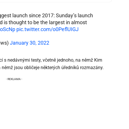
iggest launch since 2017: Sunday’s launch
d is thought to be the largest in almost
yXoScNp
pic.twitter.com/o0PeflUIGJ
ews)
January 30, 2022
ící s nedávnými testy, včetně jednoho, na němž Kim
a němž jsou obličeje některých úředníků rozmazány.