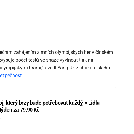
pátečním zahájením zimních olympijských her v čínském
vyšuje počet testů ve snaze vyvinout tlak na
olympijskými hrami,“ uvedl Yang Uk z jihokorejského
bezpečnost
.
j, který brzy bude potřebovat každý, v Lidlu
 týden za 79,90 Kč
26