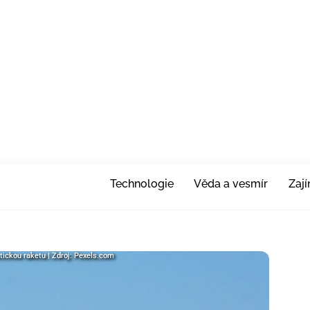
Technologie
Věda a vesmír
Zaj
tickou raketu | Zdroj: Pexels.com
tickou raketu | Zdroj: Pexels.com