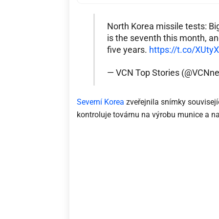
North Korea missile tests: B
is the seventh this month, an
five years.
https://t.co/XUt
— VCN Top Stories (@VCNn
Severní Korea
zveřejnila snímky souvisej
kontroluje továrnu na výrobu munice a n