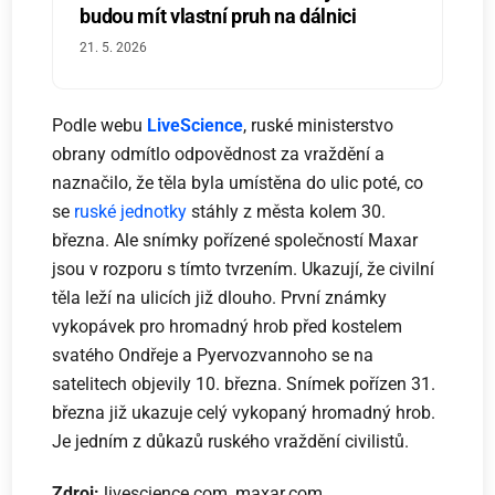
budou mít vlastní pruh na dálnici
21. 5. 2026
Podle webu
LiveScience
, ruské ministerstvo
obrany odmítlo odpovědnost za vraždění a
naznačilo, že těla byla umístěna do ulic poté, co
se
ruské jednotky
stáhly z města kolem 30.
března. Ale snímky pořízené společností Maxar
jsou v rozporu s tímto tvrzením. Ukazují, že civilní
těla leží na ulicích již dlouho. První známky
vykopávek pro hromadný hrob před kostelem
svatého Ondřeje a Pyervozvannoho se na
satelitech objevily 10. března. Snímek pořízen 31.
března již ukazuje celý vykopaný hromadný hrob.
Je jedním z důkazů ruského vraždění civilistů.
Zdroj:
livescience.com, maxar.com