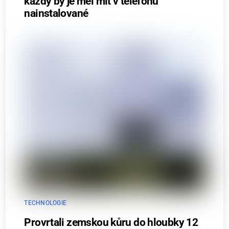
každý by je měl mít v telefonu
nainstalované
TECHNOLOGIE
Provrtali zemskou kůru do hloubky 12