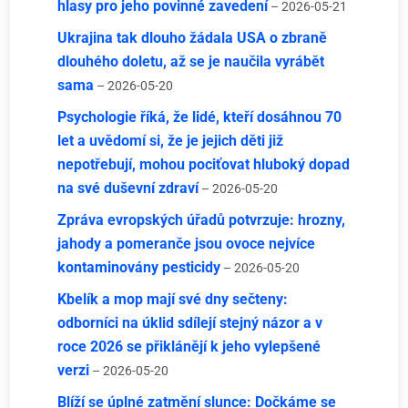
hlasy pro jeho povinné zavedení
– 2026-05-21
Ukrajina tak dlouho žádala USA o zbraně
dlouhého doletu, až se je naučila vyrábět
sama
– 2026-05-20
Psychologie říká, že lidé, kteří dosáhnou 70
let a uvědomí si, že je jejich děti již
nepotřebují, mohou pociťovat hluboký dopad
na své duševní zdraví
– 2026-05-20
Zpráva evropských úřadů potvrzuje: hrozny,
jahody a pomeranče jsou ovoce nejvíce
kontaminovány pesticidy
– 2026-05-20
Kbelík a mop mají své dny sečteny:
odborníci na úklid sdílejí stejný názor a v
roce 2026 se přiklánějí k jeho vylepšené
verzi
– 2026-05-20
Blíží se úplné zatmění slunce: Dočkáme se