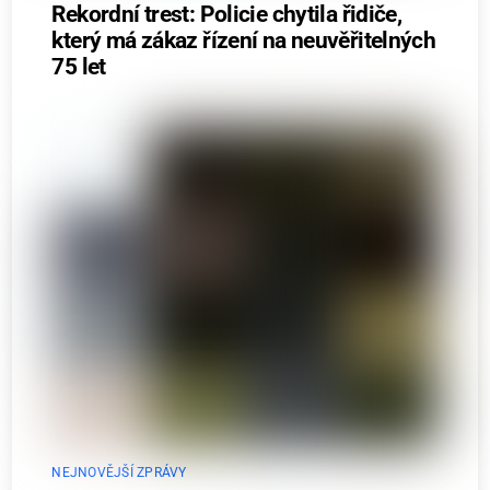
Rekordní trest: Policie chytila řidiče,
který má zákaz řízení na neuvěřitelných
75 let
NEJNOVĚJŠÍ ZPRÁVY