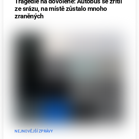
Tragédie na dovolené: Autobus se zřítil
ze srázu, na místě zůstalo mnoho
zraněných
NEJNOVĚJŠÍ ZPRÁVY