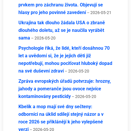
prvkem pro záchranu života. Objevují se
hlasy pro jeho povinné zavedení
– 2026-05-21
Ukrajina tak dlouho žádala USA o zbraně
dlouhého doletu, až se je naučila vyrábět
sama
– 2026-05-20
Psychologie říká, že lidé, kteří dosáhnou 70
let a uvědomí si, že je jejich děti již
nepotřebují, mohou pociťovat hluboký dopad
na své duševní zdraví
– 2026-05-20
Zpráva evropských úřadů potvrzuje: hrozny,
jahody a pomeranče jsou ovoce nejvíce
kontaminovány pesticidy
– 2026-05-20
Kbelík a mop mají své dny sečteny:
odborníci na úklid sdílejí stejný názor a v
roce 2026 se přiklánějí k jeho vylepšené
verzi
– 2026-05-20