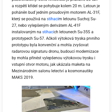
a rozpětí křídel se pohybuje kolem 20 m. Letoun je
poháněn buď jedním proudovým motorem AL-31F,
který se používá na
stíhací
m letounu Suchoj Su-
27, nebo vylepšeným derivátem AL-41F
instalovaným na
stíhací
ch letounech Su-35S a
prototypech Su-57. Ačkoli výtoková tryska prvního
prototypu byla konvenční a mohla zvyšovat
radarovou signaturu dronu, budoucí modernizace
by mohla přinést vylepšenou výtokovou trysku i
vstupní otvor motoru, jak ukázala maketa na
Mezinárodním salonu letectví a kosmonautiky
MAKS 2019.