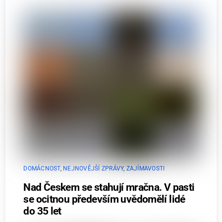
DOMÁCNOST
,
NEJNOVĚJŠÍ ZPRÁVY
,
ZAJÍMAVOSTI
Nad Českem se stahují mračna. V pasti
se ocitnou především uvědomělí lidé
do 35 let