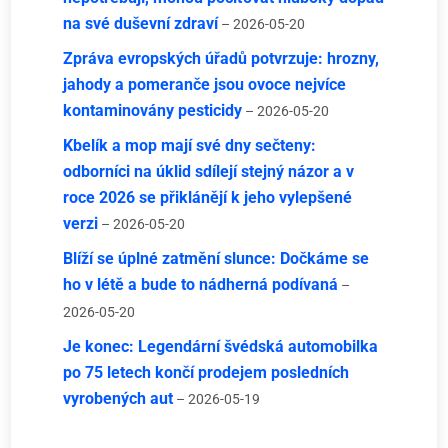
na své duševní zdraví
– 2026-05-20
Zpráva evropských úřadů potvrzuje: hrozny,
jahody a pomeranče jsou ovoce nejvíce
kontaminovány pesticidy
– 2026-05-20
Kbelík a mop mají své dny sečteny:
odborníci na úklid sdílejí stejný názor a v
roce 2026 se přiklánějí k jeho vylepšené
verzi
– 2026-05-20
Blíží se úplné zatmění slunce: Dočkáme se
ho v létě a bude to nádherná podívaná
–
2026-05-20
Je konec: Legendární švédská automobilka
po 75 letech končí prodejem posledních
vyrobených aut
– 2026-05-19