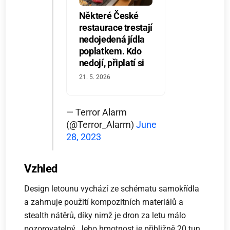
Některé České
restaurace trestají
nedojedená jídla
poplatkem. Kdo
nedojí, připlatí si
21. 5. 2026
— Terror Alarm
(@Terror_Alarm)
June
28, 2023
Vzhled
Design letounu vychází ze schématu samokřídla
a zahrnuje použití kompozitních materiálů a
stealth nátěrů, díky nimž je dron za letu málo
pozorovatelný. Jeho hmotnost je přibližně 20 tun