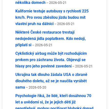
několika domech
– 2026-05-21
Kalifornie testuje autobusy s rychlostí 225
km/h. Pro svou zběsilou jízdu budou mít
vlastní pruh na dálnici
– 2026-05-21
Některé České restaurace trestají
nedojedená jídla poplatkem. Kdo nedojí,
připlatí si
– 2026-05-21
Cyklistický airbag může být rozhodujícím
prvkem pro záchranu života. Objevují se
hlasy pro jeho povinné zavedení
– 2026-05-21
Ukrajina tak dlouho žádala USA o zbraně
dlouhého doletu, až se je naučila vyrábět
sama
– 2026-05-20
Psychologie říká, že lidé, kteří dosáhnou 70
let a uvědomí si, že je jejich děti již
nepotřebují, mohou pociťovat hluboký dopad