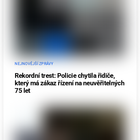
NEJNOVĚJŠÍ ZPRÁVY
Rekordní trest: Policie chytila řidiče,
který má zákaz řízení na neuvěřitelných
75 let