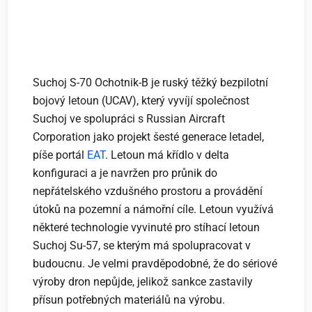
Suchoj S-70 Ochotnik-B je ruský těžký bezpilotní
bojový letoun (UCAV), který vyvíjí společnost
Suchoj ve spolupráci s Russian Aircraft
Corporation jako projekt šesté generace letadel,
píše portál
EAT
. Letoun má křídlo v delta
konfiguraci a je navržen pro průnik do
nepřátelského vzdušného prostoru a provádění
útoků na pozemní a námořní cíle. Letoun využívá
některé technologie vyvinuté pro stíhací letoun
Suchoj Su-57, se kterým má spolupracovat v
budoucnu. Je velmi pravděpodobné, že do sériové
výroby dron nepůjde, jelikož sankce zastavily
přísun potřebných materiálů na výrobu.