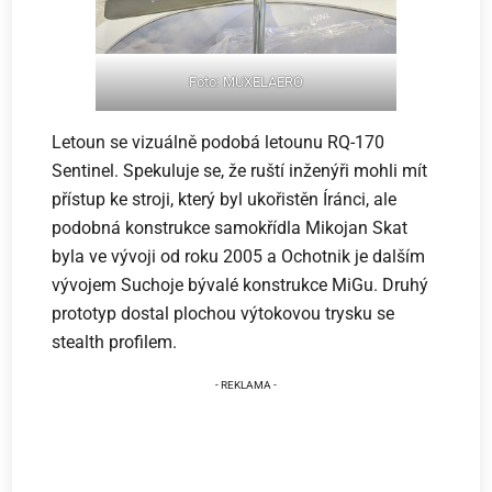
Foto: MUXELAERO
Letoun se vizuálně podobá letounu RQ-170
Sentinel. Spekuluje se, že ruští inženýři mohli mít
přístup ke stroji, který byl ukořistěn Íránci, ale
podobná konstrukce samokřídla Mikojan Skat
byla ve vývoji od roku 2005 a Ochotnik je dalším
vývojem Suchoje bývalé konstrukce MiGu. Druhý
prototyp dostal plochou výtokovou trysku se
stealth profilem.