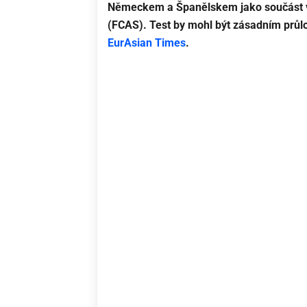
Německem a Španělskem jako součást v
(FCAS). Test by mohl být zásadním průl
EurAsian Times
.