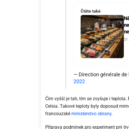
Čtěte také
Ně
ne
ne
21.
— Direction générale d
2022
Čím vyšší je tah, tím se zvyšuje i teplo
Celsia. Takové teploty byly doposud mimo
francouzské
ministerstvo obrany
.
Příprava podmínek pro experiment prý trv