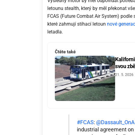
Výsledný motor by měl odpovídat potřeb
letounu stealth, který by měl překonat vš
FCAS (Future Combat Air System) podle 
které zahrnují stíhací letoun
nové genera
letadla.
Čtěte také
Kaliforn
svou zbě
21. 5. 2026
#FCAS
:
@Dassault_OnAi
industrial agreement o