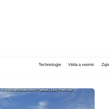
Technologie
Věda a vesmír
Zaj
 Je silnější než letouny Rafale i Typhoon | Zdroj: Pexels.com
 Je silnější než letouny Rafale i Typhoon | Zdroj: Pexels.com