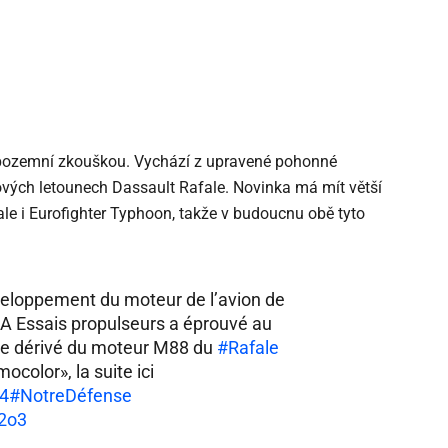
 pozemní zkouškou. Vychází z upravené pohonné
ových letounech Dassault Rafale. Novinka má mít větší
le i Eurofighter Typhoon, takže v budoucnu obě tyto
veloppement du moteur de l’avion de
A Essais propulseurs a éprouvé au
pe dérivé du moteur M88 du
#Rafale
color», la suite ici
t4
#NotreDéfense
l2o3