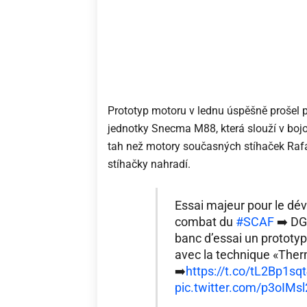
Prototyp motoru v lednu úspěšně prošel
jednotky Snecma M88, která slouží v boj
tah než motory současných stíhaček Rafa
stíhačky nahradí.
Essai majeur pour le dé
combat du
#SCAF
➡️ DG
banc d’essai un prototy
avec la technique «Thermo
➡️
https://t.co/tL2Bp1sq
pic.twitter.com/p3oIMs