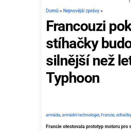
1
Domů
»
Nejnovější zprávy
»
Francouzi pok
stíhačky budo
silnější než l
Typhoon
armáda
,
armádní technologie
,
Francie
,
stíhačky
Francie otestovala prototyp motoru pro s