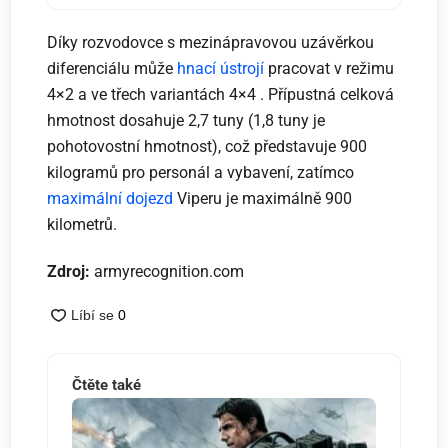
Díky rozvodovce s mezinápravovou uzávěrkou
diferenciálu může
hnací ústrojí
pracovat v režimu
4×2 a ve třech variantách 4×4 . Přípustná celková
hmotnost dosahuje 2,7 tuny (1,8 tuny je
pohotovostní hmotnost), což představuje 900
kilogramů pro personál a vybavení, zatímco
maximální dojezd
Viperu je maximálně 900
kilometrů.
Zdroj:
armyrecognition.com
Čtěte také