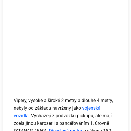
Vipery, vysoké a široké 2 metry a dlouhé 4 metry,
nebyly od základu navrženy jako
vojenská
vozidla
. Vycházejí z podvozku pickupu, ale mají
zcela jinou karoserii s pancéřováním 1. úrovně
(STANAG 4569).
Dieselový motor
o výkonu 180