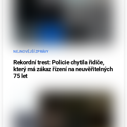
NEJNOVĚJŠÍ ZPRÁVY
Rekordní trest: Policie chytila řidiče,
který má zákaz řízení na neuvěřitelných
75 let