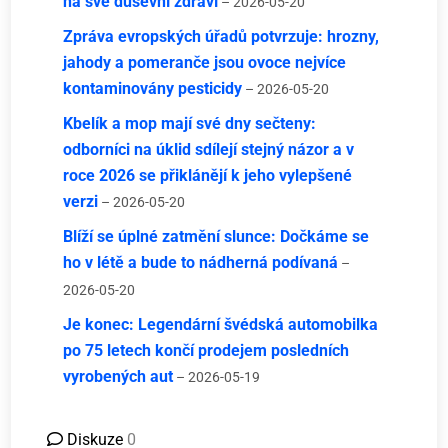
na své duševní zdraví
– 2026-05-20
Zpráva evropských úřadů potvrzuje: hrozny,
jahody a pomeranče jsou ovoce nejvíce
kontaminovány pesticidy
– 2026-05-20
Kbelík a mop mají své dny sečteny:
odborníci na úklid sdílejí stejný názor a v
roce 2026 se přiklánějí k jeho vylepšené
verzi
– 2026-05-20
Blíží se úplné zatmění slunce: Dočkáme se
ho v létě a bude to nádherná podívaná
–
2026-05-20
Je konec: Legendární švédská automobilka
po 75 letech končí prodejem posledních
vyrobených aut
– 2026-05-19
Diskuze
0