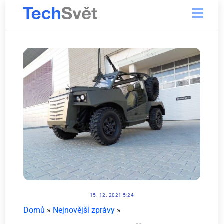
Skip
Menu
to
content
15. 12. 2021 5:24
Domů
»
Nejnovější zprávy
»