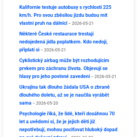
Kalifornie testuje autobusy s rychlostí 225
km/h. Pro svou zběsilou jízdu budou mít
vlastní pruh na dálnici
– 2026-05-21
Některé České restaurace trestají
nedojedená jídla poplatkem. Kdo nedojí,
připlatí si
– 2026-05-21
Cyklistický airbag může být rozhodujícím
prvkem pro záchranu života. Objevují se
hlasy pro jeho povinné zavedení
– 2026-05-21
Ukrajina tak dlouho žádala USA o zbraně
dlouhého doletu, až se je naučila vyrábět
sama
– 2026-05-20
Psychologie říká, že lidé, kteří dosáhnou 70
let a uvědomí si, že je jejich děti již
nepotřebují, mohou pociťovat hluboký dopad