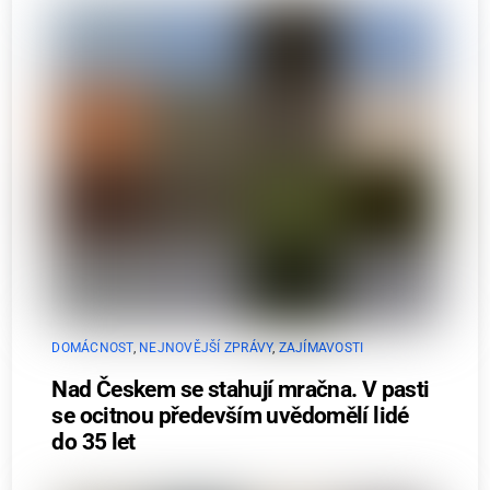
DOMÁCNOST
,
NEJNOVĚJŠÍ ZPRÁVY
,
ZAJÍMAVOSTI
Nad Českem se stahují mračna. V pasti
se ocitnou především uvědomělí lidé
do 35 let