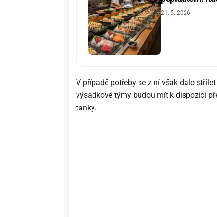
21. 5. 2026
V případě potřeby se z ní však dalo stříle
výsadkové týmy budou mít k dispozici pře
tanky.