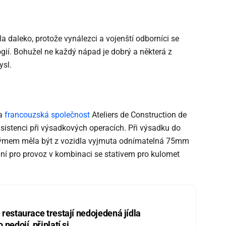
a daleko, protože vynálezci a vojenští odborníci se
gií. Bohužel ne každý nápad je dobrý a některá z
ysl.
la
francouzská společnost
Ateliers de Construction de
asistenci při výsadkových operacích. Při výsadku do
ýmem měla být z vozidla vyjmuta odnímatelná 75mm
ní pro provoz v kombinaci se stativem pro kulomet
restaurace trestají nedojedená jídla
nedojí, připlatí si