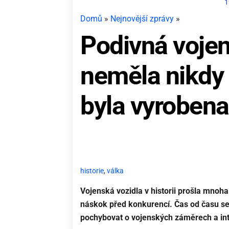
1
Domů
»
Nejnovější zprávy
»
Podivná vojen
neměla nikdy 
byla vyrobena
historie
,
válka
Vojenská vozidla v historii prošla mnoh
náskok před konkurencí. Čas od času se
pochybovat o vojenských záměrech a inte