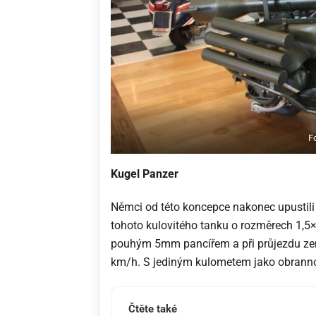
F
Kugel Panzer
Němci od této koncepce nakonec upustili p
tohoto kulovitého tanku o rozměrech 1,5×
pouhým 5mm pancířem a při průjezdu ze
km/h. S jediným kulometem jako obrannou 
Čtěte také