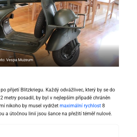
oto: Vespa Muzeum
o přijetí Blitzkriegu. Každý odvážlivec, který by se do
2 metry posadil, by byl v nejlepším případě chráněn
mí nikoho by musel vydržet
maximální rychlost
8
a útočnou linií jsou šance na přežití téměř nulové.