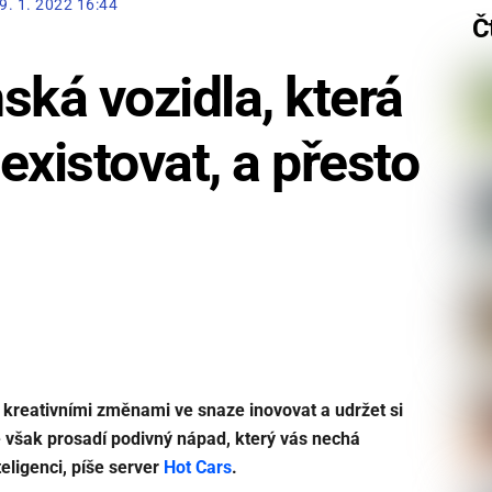
9. 1. 2022 16:44
Č
ská vozidla, která
existovat, a přesto
a kreativními změnami ve snaze inovovat a udržet si
 však prosadí podivný nápad, který vás nechá
ligenci, píše server
Hot Cars
.