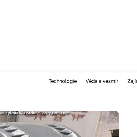
Technologie
Věda a vesmír
Zaj
vat, a přesto byla vyrobena | Zdroj: Pexels.com
vat, a přesto byla vyrobena | Zdroj: Pexels.com