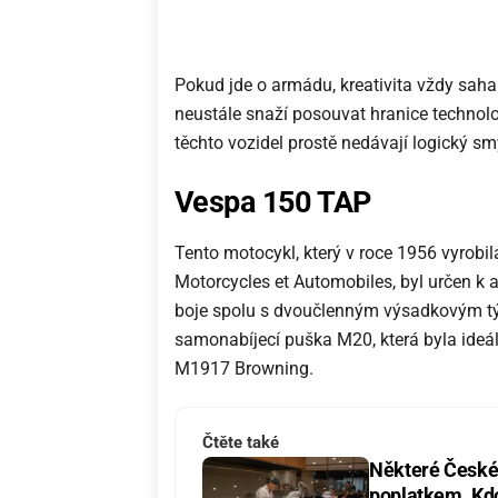
Pokud jde o armádu, kreativita vždy sahal
neustále snaží posouvat hranice technolo
těchto vozidel prostě nedávají logický sm
Vespa 150 TAP
Tento motocykl, který v roce 1956 vyrobi
Motorcycles et Automobiles, byl určen k 
boje spolu s dvoučlenným výsadkovým t
samonabíjecí puška M20, která byla ideál
M1917 Browning.
Čtěte také
Některé České 
poplatkem. Kdo 