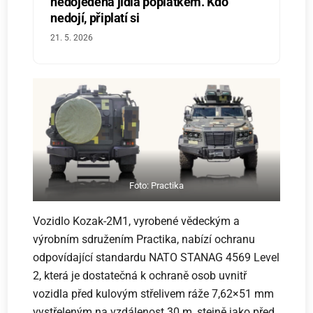
nedojedená jídla poplatkem. Kdo
nedojí, připlatí si
21. 5. 2026
Foto: Practika
Vozidlo Kozak-2M1, vyrobené vědeckým a
výrobním sdružením Practika, nabízí ochranu
odpovídající standardu NATO STANAG 4569 Level
2, která je dostatečná k ochraně osob uvnitř
vozidla před kulovým střelivem ráže 7,62×51 mm
vystřeleným na vzdálenost 30 m, stejně jako před