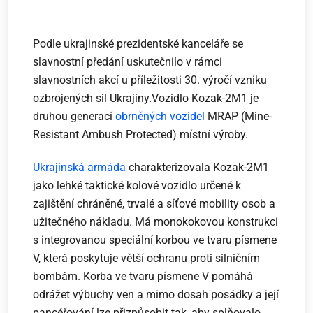
Podle ukrajinské prezidentské kanceláře se
slavnostní předání uskutečnilo v rámci
slavnostních akcí u příležitosti 30. výročí vzniku
ozbrojených sil Ukrajiny.Vozidlo Kozak-2M1 je
druhou generací
obrněných vozidel
MRAP (Mine-
Resistant Ambush Protected) místní výroby.
Ukrajinská armáda
charakterizovala Kozak-2M1
jako lehké taktické kolové vozidlo určené k
zajištění chráněné, trvalé a síťové mobility osob a
užitečného nákladu. Má monokokovou konstrukci
s integrovanou speciální korbou ve tvaru písmene
V, která poskytuje větší ochranu proti silničním
bombám. Korba ve tvaru písmene V pomáhá
odrážet výbuchy ven a mimo dosah posádky a její
pancéřování lze přizpůsobit tak, aby splňovalo