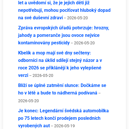
let a uvědomí si, že je jejich děti již
nepotřebují, mohou pociťovat hluboký dopad
na své duševní zdraví
– 2026-05-20
Zpráva evropských úřadů potvrzuje: hrozny,
jahody a pomeranče jsou ovoce nejvíce
kontaminovány pesticidy
– 2026-05-20
Kbelík a mop mají své dny sečteny:
odborníci na úklid sdílejí stejný názor a v
roce 2026 se přiklánějí k jeho vylepšené
verzi
– 2026-05-20
Blíží se úplné zatmění slunce: Dočkáme se
ho v létě a bude to nádherná podívaná
–
2026-05-20
Je konec: Legendární švédská automobilka
po 75 letech končí prodejem posledních
vyrobených aut
– 2026-05-19