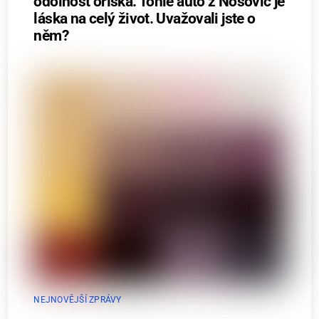
odolnost oříška. Tohle auto z Nošovic je
láska na celý život. Uvažovali jste o
něm?
NEJNOVĚJŠÍ ZPRÁVY