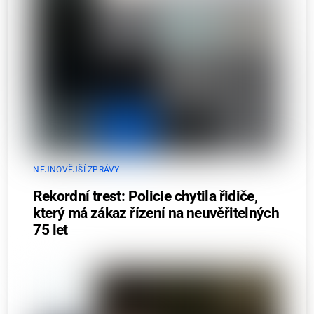
NEJNOVĚJŠÍ ZPRÁVY
Rekordní trest: Policie chytila řidiče,
který má zákaz řízení na neuvěřitelných
75 let