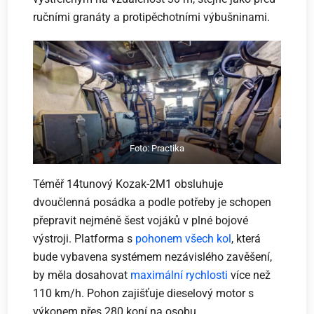
ručními granáty a protipěchotními výbušninami.
Foto: Practika
Téměř 14tunový Kozak-2M1 obsluhuje
dvoučlenná posádka a podle potřeby je schopen
přepravit nejméně šest vojáků v plné bojové
výstroji. Platforma s
pohonem všech kol
, která
bude vybavena systémem nezávislého zavěšení,
by měla dosahovat
maximální rychlosti
více než
110 km/h. Pohon zajišťuje dieselový motor s
výkonem přes 280 koní na osobu.