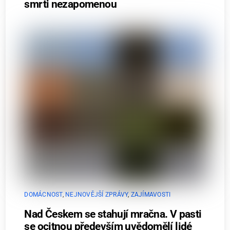
smrti nezapomenou
DOMÁCNOST
,
NEJNOVĚJŠÍ ZPRÁVY
,
ZAJÍMAVOSTI
Nad Českem se stahují mračna. V pasti
se ocitnou především uvědomělí lidé