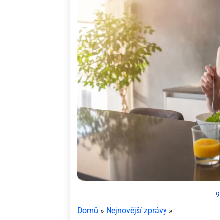
9
Domů
»
Nejnovější zprávy
»