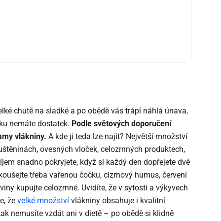
elké chutě na sladké a po obědě vás trápí náhlá únava,
čku nemáte dostatek.
Podle světových doporučení
amy vlákniny.
A kde ji teda lze najít? Největší množství
luštěninách, ovesných vloček, celozrnných produktech,
jem snadno pokryjete, když si každý den dopřejete dvě
zkoušejte třeba vařenou čočku, cizrnový humus, červení
iny kupujte celozrnné. Uvidíte, že v sytosti a výkyvech
te, že
velké množství
vlákniny obsahuje i kvalitní
k nemusíte vzdát ani v dietě – po obědě si klidně