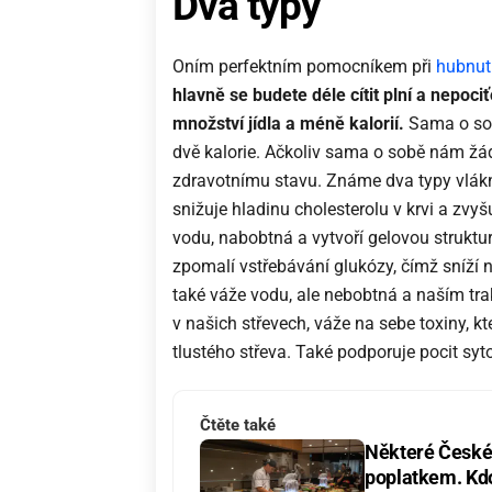
Dva typy
Oním perfektním pomocníkem při
hubnutí
hlavně se budete déle cítit plní a nepoc
množství jídla a méně kalorií.
Sama o sob
dvě kalorie. Ačkoliv sama o sobě nám žá
zdravotnímu stavu. Známe dva typy vlák
snižuje hladinu cholesterolu v krvi a zvyš
vodu, nabobtná a vytvoří gelovou struktur
zpomalí vstřebávání glukózy, čímž sníží 
také váže vodu, ale nebobtná a naším tra
v našich střevech, váže na sebe toxiny, kt
tlustého střeva. Také podporuje pocit sytos
Čtěte také
Některé České 
poplatkem. Kdo 