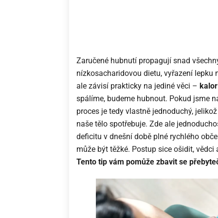
Zaručené hubnutí propagují snad všechny
nízkosacharidovou dietu, vyřazení lepku
ale závisí prakticky na jediné věci –
kalor
spálíme, budeme hubnout. Pokud jsme nao
proces je tedy vlastně jednoduchý, jelikož
naše tělo spotřebuje. Zde ale jednoduchos
deficitu v dnešní době plné rychlého občer
může být těžké. Postup sice ošidit, vědci a
Tento tip vám pomůže zbavit se přebyteč