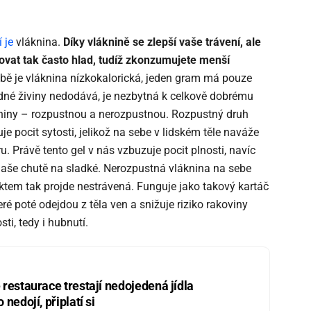
 je
vláknina.
Díky vláknině se zlepší vaše trávení, ale
iťovat tak často hlad, tudíž zkonzumujete menší
ě je vláknina nízkokalorická, jeden gram má pouze
dné živiny nedodává, je nezbytná k celkově dobrému
niny – rozpustnou a nerozpustnou. Rozpustný druh
uje pocit sytosti, jelikož na sebe v lidském těle naváže
u. Právě tento gel v nás vzbuzuje pocit plnosti, navíc
naše chutě na sladké. Nerozpustná vláknina na sebe
ktem tak projde nestrávená. Funguje jako takový kartáč
eré poté odejdou z těla ven a snižuje riziko rakoviny
ti, tedy i hubnutí.
restaurace trestají nedojedená jídla
nedojí, připlatí si