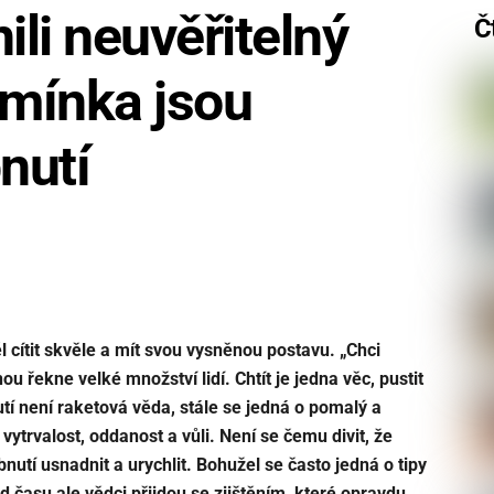
ili neuvěřitelný
Č
emínka jsou
nutí
 cítit skvěle a mít svou vysněnou postavu. „Chci
ou řekne velké množství lidí. Chtít je jedna věc, pustit
tí není raketová věda, stále se jedná o pomalý a
 vytrvalost, oddanost a vůli. Není se čemu divit, že
nutí usnadnit a urychlit. Bohužel se často jedná o tipy
 od času ale vědci přijdou se zjištěním, které opravdu