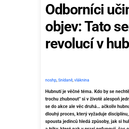
Odborníci učin
objev: Tato s
revolucí v hub
noshp
,
Snídaně
,
vláknina
Hubnutí je věčné téma. Kdo by se nechtěl
trochu zhubnout“ si v životě alespoň jedn
se do akce ale věc druhá… ačkoliv hubnu
dlouhý proces, který vyžaduje disciplínu,
spousta jedinců hledá způsoby, jak si hub
a triky, které pak v praxi nefungují, čas