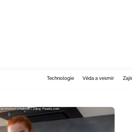
Technologie
Věda a vesmír
Zaj
sou revolucí v hubnutí | Zdroj: Pexels.com