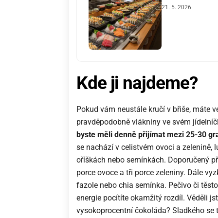
21. 5. 2026
Kde ji najdeme?
Pokud vám neustále kručí v břiše, máte v
pravděpodobně vlákniny ve svém jídelní
byste měli denně přijímat mezi 25-30 gr
se nachází v celistvém ovoci a zelenině, 
oříškách nebo semínkách. Doporučený pří
porce ovoce a tři porce zeleniny. Dále vy
fazole nebo chia semínka. Pečivo či těstov
energie pocítíte okamžitý rozdíl. Věděli js
vysokoprocentní čokoláda? Sladkého se ta