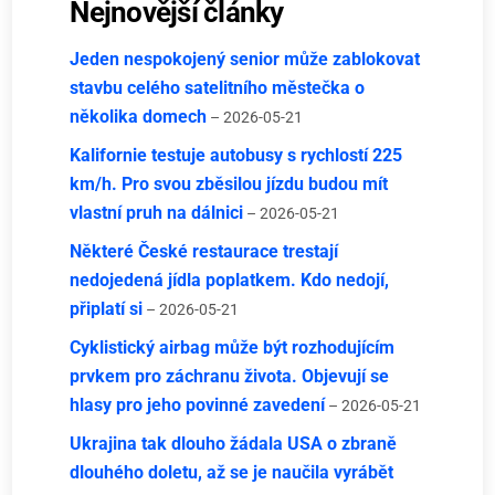
Nejnovější články
Jeden nespokojený senior může zablokovat
stavbu celého satelitního městečka o
několika domech
– 2026-05-21
Kalifornie testuje autobusy s rychlostí 225
km/h. Pro svou zběsilou jízdu budou mít
vlastní pruh na dálnici
– 2026-05-21
Některé České restaurace trestají
nedojedená jídla poplatkem. Kdo nedojí,
připlatí si
– 2026-05-21
Cyklistický airbag může být rozhodujícím
prvkem pro záchranu života. Objevují se
hlasy pro jeho povinné zavedení
– 2026-05-21
Ukrajina tak dlouho žádala USA o zbraně
dlouhého doletu, až se je naučila vyrábět