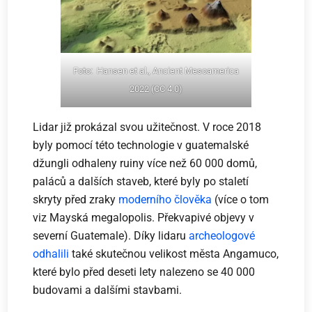
Foto: Hansen et al., Ancient Mesoamerica
2022 (
CC 4.0
)
Lidar již prokázal svou užitečnost. V roce 2018
byly pomocí této technologie v guatemalské
džungli odhaleny ruiny více než 60 000 domů,
paláců a dalších staveb, které byly po staletí
skryty před zraky
moderního člověka
(více o tom
viz Mayská megalopolis. Překvapivé objevy v
severní Guatemale). Díky lidaru
archeologové
odhalili
také skutečnou velikost města Angamuco,
které bylo před deseti lety nalezeno se 40 000
budovami a dalšími stavbami.