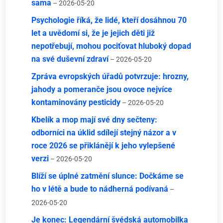
sama
– 2026-05-20
Psychologie říká, že lidé, kteří dosáhnou 70
let a uvědomí si, že je jejich děti již
nepotřebují, mohou pociťovat hluboký dopad
na své duševní zdraví
– 2026-05-20
Zpráva evropských úřadů potvrzuje: hrozny,
jahody a pomeranče jsou ovoce nejvíce
kontaminovány pesticidy
– 2026-05-20
Kbelík a mop mají své dny sečteny:
odborníci na úklid sdílejí stejný názor a v
roce 2026 se přiklánějí k jeho vylepšené
verzi
– 2026-05-20
Blíží se úplné zatmění slunce: Dočkáme se
ho v létě a bude to nádherná podívaná
–
2026-05-20
Je konec: Legendární švédská automobilka