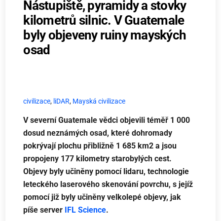
Nástupiště, pyramidy a stovky
kilometrů silnic. V Guatemale
byly objeveny ruiny mayských
osad
civilizace
,
liDAR
,
Mayská civilizace
V severní Guatemale vědci objevili téměř 1 000
dosud neznámých osad, které dohromady
pokrývají plochu přibližně 1 685 km2 a jsou
propojeny 177 kilometry starobylých cest.
Objevy byly učiněny pomocí lidaru, technologie
leteckého laserového skenování povrchu, s jejíž
pomocí již byly učiněny velkolepé objevy, jak
píše server
IFL Science
.