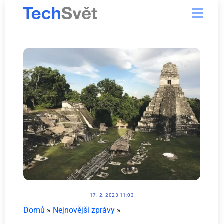
Skip
Menu
to
content
17. 2. 2023 11:03
Domů
»
Nejnovější zprávy
»