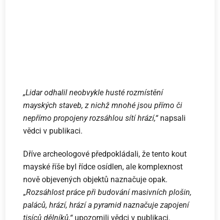
„Lidar odhalil neobvykle husté rozmístění
mayských staveb, z nichž mnohé jsou přímo či
nepřímo propojeny rozsáhlou sítí hrází,“
napsali
vědci v publikaci.
Dříve archeologové předpokládali, že tento kout
mayské říše byl řídce osídlen, ale komplexnost
nově objevených objektů naznačuje opak.
„
Rozsáhlost práce při budování masivních plošin,
paláců, hrází, hrází a pyramid naznačuje zapojení
tisíců dělníků,“
upozornili vědci v publikaci.