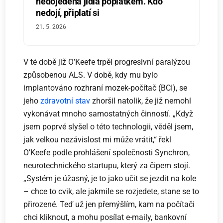
nedojedená jídla poplatkem. Kdo
nedojí, připlatí si
21. 5. 2026
V té době již O’Keefe trpěl progresivní paralýzou
způsobenou ALS. V době, kdy mu bylo
implantováno rozhraní mozek-počítač (BCI), se
jeho
zdravotní stav
zhoršil natolik, že již nemohl
vykonávat mnoho samostatných činností. „Když
jsem poprvé slyšel o této technologii, věděl jsem,
jak velkou nezávislost mi může vrátit,“ řekl
O’Keefe podle prohlášení společnosti Synchron,
neurotechnického startupu, který za čipem stojí.
„Systém je úžasný, je to jako učit se jezdit na kole
– chce to cvik, ale jakmile se rozjedete, stane se to
přirozené. Teď už jen přemýšlím, kam na počítači
chci kliknout, a mohu posílat e-maily, bankovní