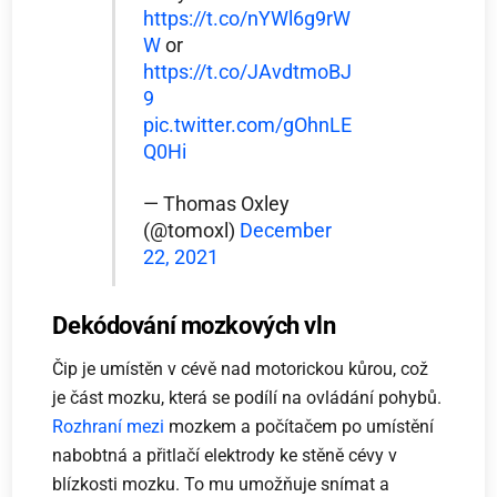
https://t.co/nYWl6g9rW
W
or
https://t.co/JAvdtmoBJ
9
pic.twitter.com/gOhnLE
Q0Hi
— Thomas Oxley
(@tomoxl)
December
22, 2021
Dekódování mozkových vln
Čip je umístěn v cévě nad motorickou kůrou, což
je část mozku, která se podílí na ovládání pohybů.
Rozhraní mezi
mozkem a počítačem po umístění
nabobtná a přitlačí elektrody ke stěně cévy v
blízkosti mozku. To mu umožňuje snímat a