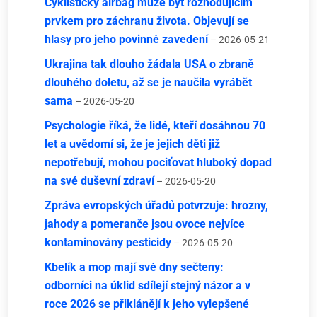
Cyklistický airbag může být rozhodujícím
prvkem pro záchranu života. Objevují se
hlasy pro jeho povinné zavedení
– 2026-05-21
Ukrajina tak dlouho žádala USA o zbraně
dlouhého doletu, až se je naučila vyrábět
sama
– 2026-05-20
Psychologie říká, že lidé, kteří dosáhnou 70
let a uvědomí si, že je jejich děti již
nepotřebují, mohou pociťovat hluboký dopad
na své duševní zdraví
– 2026-05-20
Zpráva evropských úřadů potvrzuje: hrozny,
jahody a pomeranče jsou ovoce nejvíce
kontaminovány pesticidy
– 2026-05-20
Kbelík a mop mají své dny sečteny:
odborníci na úklid sdílejí stejný názor a v
roce 2026 se přiklánějí k jeho vylepšené