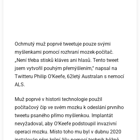
Ochrnutý muž poprvé tweetuje pouze svými
myšlenkami pomocí rozhraní mozek-počítač.
„Není třeba stisků kláves ani hlasů. Tento tweet
jsem vytvořil pouhým přemýšlením,“ napsal na
Twitteru Philip O’Keefe, 62letý Australan s nemocí
ALS.
Muž poprvé v historii technologie použil
počítačový čip ve svém mozku k odeslání prvního
tweetu psaného přímo myšlenkou. Implantát
nevyžadoval, aby O’Keefe podstoupil invazivní
operaci mozku. Místo toho mu byl v dubnu 2020
instalován přes krční žílu pomocí technik běžně