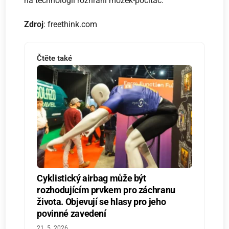
na technologii rozhraní mozek-počítač.
Zdroj
: freethink.com
Čtěte také
Cyklistický airbag může být
rozhodujícím prvkem pro záchranu
života. Objevují se hlasy pro jeho
povinné zavedení
21. 5. 2026