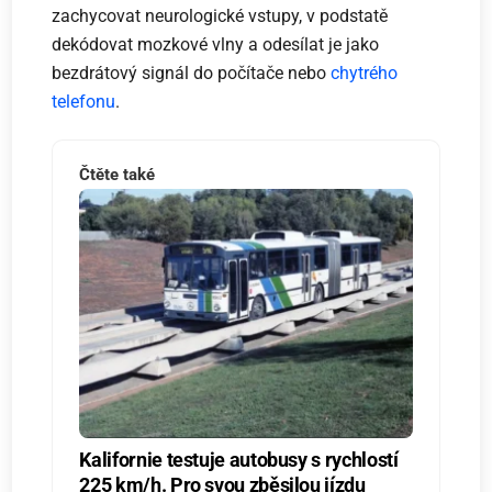
zachycovat neurologické vstupy, v podstatě
dekódovat mozkové vlny a odesílat je jako
bezdrátový signál do počítače nebo
chytrého
telefonu
.
Čtěte také
Kalifornie testuje autobusy s rychlostí
225 km/h. Pro svou zběsilou jízdu