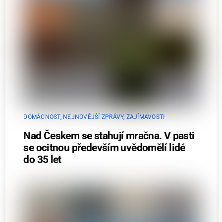
DOMÁCNOST
,
NEJNOVĚJŠÍ ZPRÁVY
,
ZAJÍMAVOSTI
Nad Českem se stahují mračna. V pasti
se ocitnou především uvědomělí lidé
do 35 let