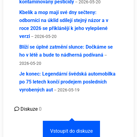
kontaminovány pesticidy
– 2026-05-20
Kbelík a mop mají své dny sečteny:
odborníci na úklid sdílejí stejný názor a v
roce 2026 se přiklánějí k jeho vylepšené
verzi
– 2026-05-20
Blíží se úplné zatmění slunce: Dočkáme se
ho v létě a bude to nádherná podívaná
–
2026-05-20
Je konec: Legendární švédská automobilka
po 75 letech končí prodejem posledních
vyrobených aut
– 2026-05-19
Diskuze
0
Vstoupit do diskuze