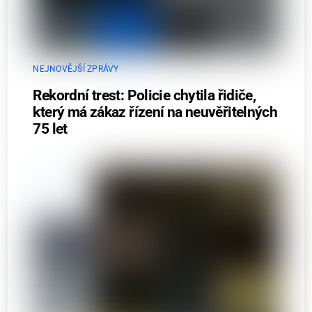
NEJNOVĚJŠÍ ZPRÁVY
Rekordní trest: Policie chytila řidiče,
který má zákaz řízení na neuvěřitelných
75 let