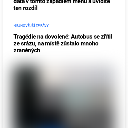
data v tomto zapadlém menu a uvidíte
ten rozdíl
NEJNOVĚJŠÍ ZPRÁVY
Tragédie na dovolené: Autobus se zřítil
ze srázu, na místě zůstalo mnoho
zraněných