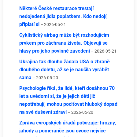
Některé České restaurace trestají
nedojedená jídla poplatkem. Kdo nedojí,
připlatí si
– 2026-05-21
Cyklistický airbag může být rozhodujícím
prvkem pro záchranu života. Objevují se
hlasy pro jeho povinné zavedení
– 2026-05-21
Ukrajina tak dlouho žádala USA o zbraně
dlouhého doletu, až se je naučila vyrábět
sama
– 2026-05-20
Psychologie říká, že lidé, kteří dosáhnou 70
let a uvědomí si, že je jejich děti již
nepotřebují, mohou pociťovat hluboký dopad
na své duševní zdraví
– 2026-05-20
Zpráva evropských úřadů potvrzuje: hrozny,
jahody a pomeranče jsou ovoce nejvíce