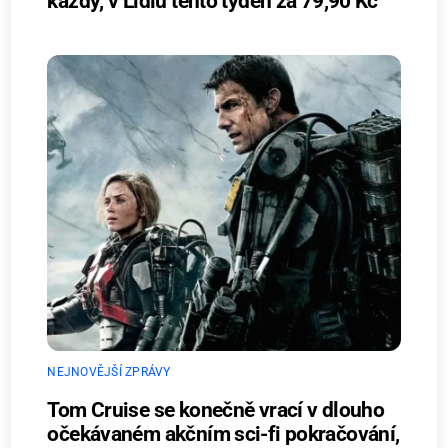
každý, v Lidlu tento týden za 79,90 Kč
NEJNOVĚJŠÍ ZPRÁVY
Tom Cruise se konečně vrací v dlouho
očekávaném akčním sci-fi pokračování,