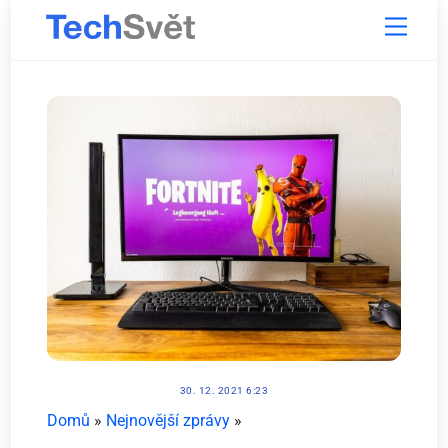
Skip
Menu
to
content
30. 12. 2021 6:23
Domů
»
Nejnovější zprávy
»