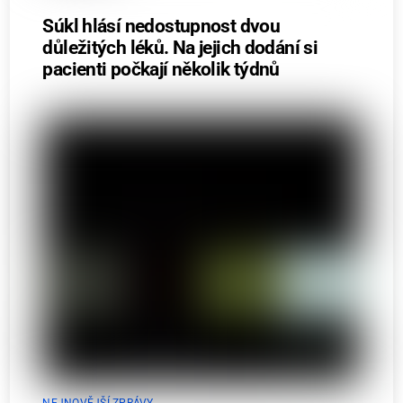
Súkl hlásí nedostupnost dvou
důležitých léků. Na jejich dodání si
pacienti počkají několik týdnů
NEJNOVĚJŠÍ ZPRÁVY