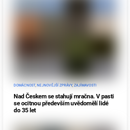
DOMÁCNOST
,
NEJNOVĚJŠÍ ZPRÁVY
,
ZAJÍMAVOSTI
Nad Českem se stahují mračna. V pasti
se ocitnou především uvědomělí lidé
do 35 let