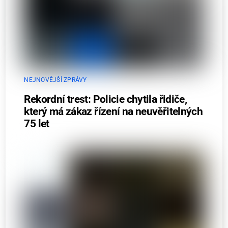
NEJNOVĚJŠÍ ZPRÁVY
Rekordní trest: Policie chytila řidiče,
který má zákaz řízení na neuvěřitelných
75 let