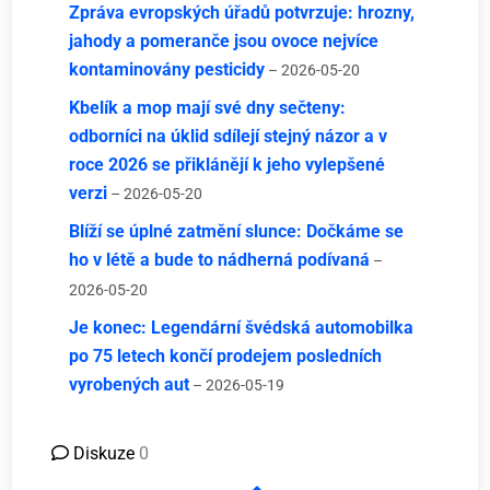
Zpráva evropských úřadů potvrzuje: hrozny,
jahody a pomeranče jsou ovoce nejvíce
kontaminovány pesticidy
– 2026-05-20
Kbelík a mop mají své dny sečteny:
odborníci na úklid sdílejí stejný názor a v
roce 2026 se přiklánějí k jeho vylepšené
verzi
– 2026-05-20
Blíží se úplné zatmění slunce: Dočkáme se
ho v létě a bude to nádherná podívaná
–
2026-05-20
Je konec: Legendární švédská automobilka
po 75 letech končí prodejem posledních
vyrobených aut
– 2026-05-19
Diskuze
0