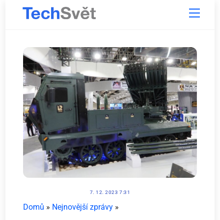
Skip
Menu
to
content
7. 12. 2023 7:31
Domů
»
Nejnovější zprávy
»