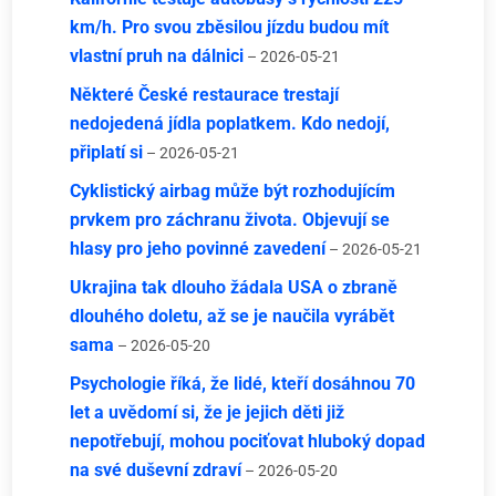
km/h. Pro svou zběsilou jízdu budou mít
vlastní pruh na dálnici
– 2026-05-21
Některé České restaurace trestají
nedojedená jídla poplatkem. Kdo nedojí,
připlatí si
– 2026-05-21
Cyklistický airbag může být rozhodujícím
prvkem pro záchranu života. Objevují se
hlasy pro jeho povinné zavedení
– 2026-05-21
Ukrajina tak dlouho žádala USA o zbraně
dlouhého doletu, až se je naučila vyrábět
sama
– 2026-05-20
Psychologie říká, že lidé, kteří dosáhnou 70
let a uvědomí si, že je jejich děti již
nepotřebují, mohou pociťovat hluboký dopad
na své duševní zdraví
– 2026-05-20