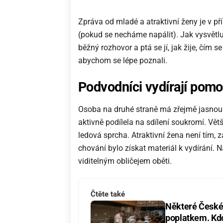
Zpráva od mladé a atraktivní ženy je v 
(pokud se necháme napálit). Jak vysvětluj
běžný rozhovor a ptá se jí, jak žije, čím
abychom se lépe poznali.
Podvodníci vydírají pomoc
Osoba na druhé straně má zřejmě jasnou 
aktivně podílela na sdílení soukromí. Vět
ledová sprcha. Atraktivní žena není tím, 
chování bylo získat materiál k vydírání. 
viditelným obličejem oběti.
Čtěte také
Některé České 
poplatkem. Kdo 