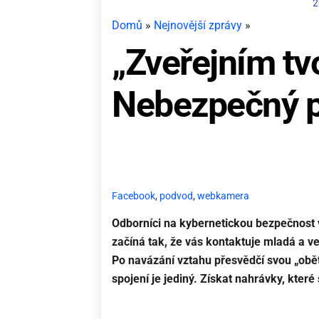
2
Domů
»
Nejnovější zprávy
»
„Zveřejním tvo
Nebezpečný p
Facebook
,
podvod
,
webkamera
Odborníci na kybernetickou bezpečnost
začíná tak, že vás kontaktuje mladá a ve
Po navázání vztahu přesvědčí svou „oběť
spojení je jediný. Získat nahrávky, které 