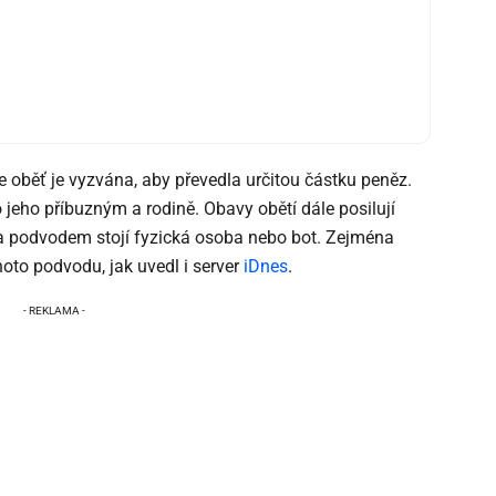
e oběť je vyzvána, aby převedla určitou částku peněz.
 jeho příbuzným a rodině. Obavy obětí dále posilují
za podvodem stojí fyzická osoba nebo bot. Zejména
hoto podvodu, jak uvedl i server
iDnes
.