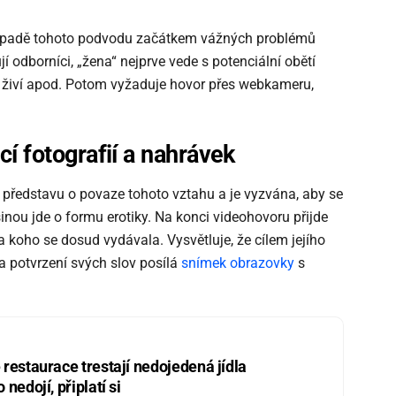
případě tohoto podvodu začátkem vážných problémů
í odborníci, „žena“ nejprve vede s potenciální obětí
 se živí apod. Potom vyžaduje hovor přes webkameru,
í fotografií a nahrávek
představu o povaze tohoto vztahu a je vyzvána, aby se
šinou jde o formu erotiky. Na konci videohovoru přijde
za koho se dosud vydávala. Vysvětluje, že cílem jejího
Na potvrzení svých slov posílá
snímek obrazovky
s
restaurace trestají nedojedená jídla
nedojí, připlatí si