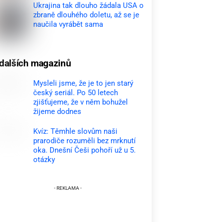
Ukrajina tak dlouho žádala USA o
zbraně dlouhého doletu, až se je
naučila vyrábět sama
dalších magazinů
Mysleli jsme, že je to jen starý
český seriál. Po 50 letech
zjišťujeme, že v něm bohužel
žijeme dodnes
Kvíz: Těmhle slovům naši
prarodiče rozuměli bez mrknutí
oka. Dnešní Češi pohoří už u 5.
otázky