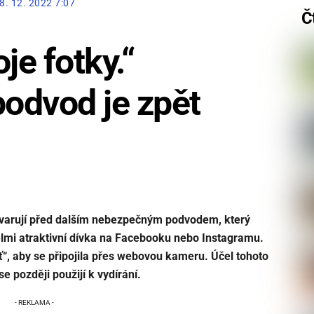
8. 12. 2022 7:07
Č
je fotky.“
odvod je zpět
 varují před dalším nebezpečným podvodem, který
lmi atraktivní dívka
na Facebooku nebo Instagramu
.
“, aby se připojila přes webovou kameru. Účel tohoto
se později použijí k vydírání.