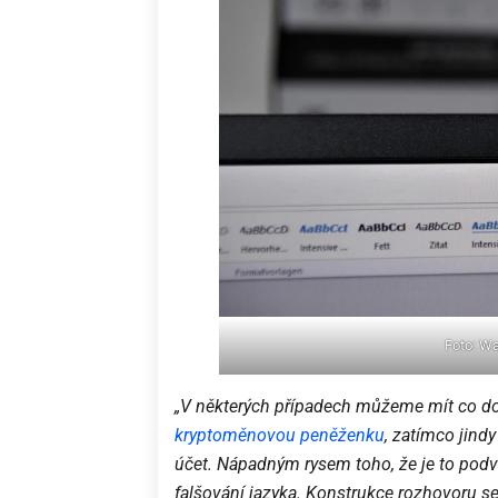
Foto: W
„V některých případech můžeme mít co do 
kryptoměnovou peněženku
, zatímco jind
účet. Nápadným rysem toho, že je to podv
falšování jazyka. Konstrukce rozhovoru s