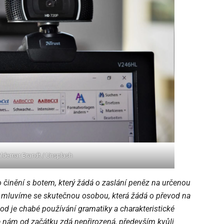
aldemar Brandt / Unsplash
činění s botem, který žádá o zaslání peněz na určenou
y mluvíme se skutečnou osobou, která žádá o převod na
od je chabé používání gramatiky a charakteristické
e nám od začátku zdá nepřirozená, především kvůli