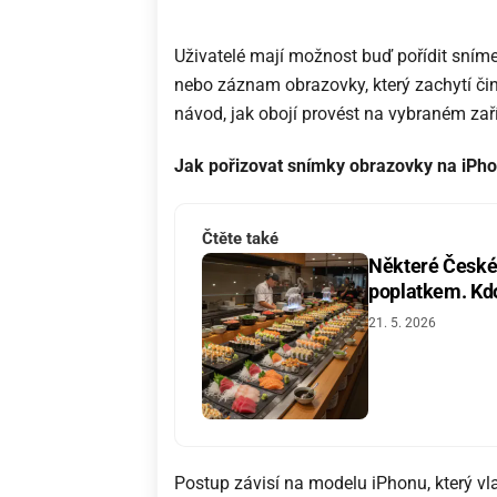
Uživatelé mají možnost buď pořídit sníme
nebo záznam obrazovky, který zachytí čin
návod, jak obojí provést na vybraném zaří
Jak pořizovat snímky obrazovky na iPh
Čtěte také
Některé České 
poplatkem. Kdo 
21. 5. 2026
Postup závisí na modelu iPhonu, který vl