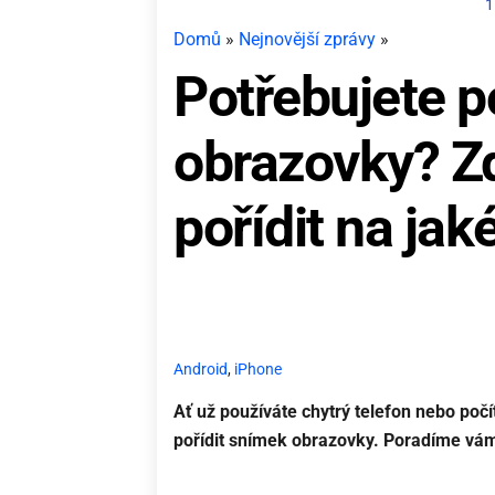
1
Domů
»
Nejnovější zprávy
»
Potřebujete p
obrazovky? Zd
pořídit na jak
Android
,
iPhone
Ať už používáte chytrý telefon nebo počí
pořídit snímek obrazovky. Poradíme vám, 