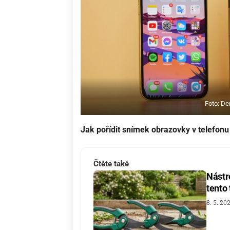
Foto: De
Jak pořídit snímek obrazovky v telefon
Čtěte také
Nástro
tento
8. 5. 20