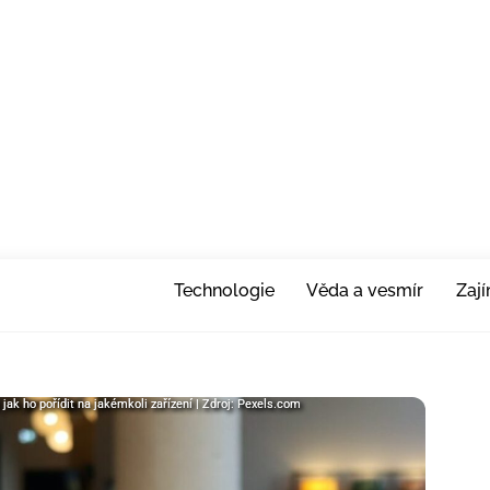
Technologie
Věda a vesmír
Zaj
jak ho pořídit na jakémkoli zařízení | Zdroj: Pexels.com
jak ho pořídit na jakémkoli zařízení | Zdroj: Pexels.com