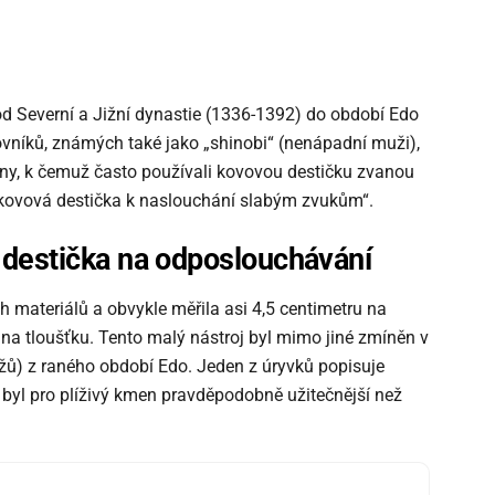
 od Severní a Jižní dynastie (1336-1392) do období Edo
vníků, známých také jako „shinobi“ (nenápadní muži),
ny, k čemuž často používali kovovou destičku zvanou
„kovová destička k naslouchání slabým zvukům“.
 destička na odposlouchávání
 materiálů a obvykle měřila asi 4,5 centimetru na
y na tloušťku. Tento malý nástroj byl mimo jiné zmíněn v
džů) z raného období Edo. Jeden z úryvků popisuje
ý byl pro plíživý kmen pravděpodobně užitečnější než