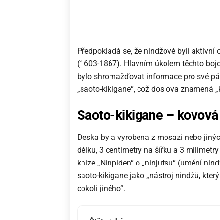
Předpokládá se, že nindžové byli aktivní
(1603-1867). Hlavním úkolem těchto bojo
bylo shromažďovat informace pro své pá
„saoto-kikigane“, což doslova znamená 
Saoto-kikigane – kovová
Deska byla vyrobena z mosazi nebo jiných
délku, 3 centimetry na šířku a 3 milimetr
knize „Ninpiden“ o „ninjutsu“ (umění nin
saoto-kikigane jako „nástroj nindžů, kter
cokoli jiného“.