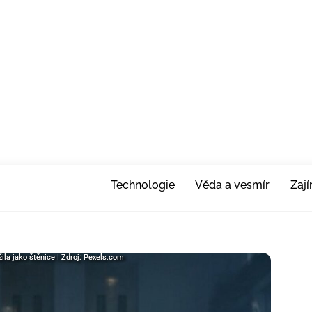
Technologie
Věda a vesmír
Zaj
ila jako štěnice | Zdroj: Pexels.com
ila jako štěnice | Zdroj: Pexels.com