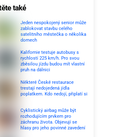
těte také
Jeden nespokojený senior může
zablokovat stavbu celého
satelitního městečka o několika
domech
Kalifornie testuje autobusy s
rychlostí 225 km/h. Pro svou
zběsilou jízdu budou mít vlastní
pruh na dálnici
Některé České restaurace
trestají nedojedená jídla
poplatkem. Kdo nedojí, připlatí si
Cyklistický airbag může být
rozhodujícím prvkem pro
záchranu života. Objevují se
hlasy pro jeho povinné zavedení