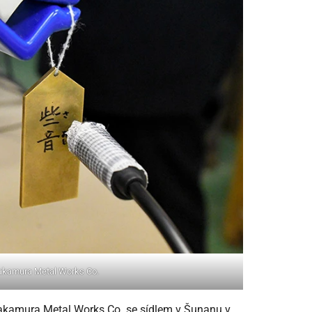
akamura Metal Works Co.
akamura Metal Works Co. se sídlem v Šunanu v