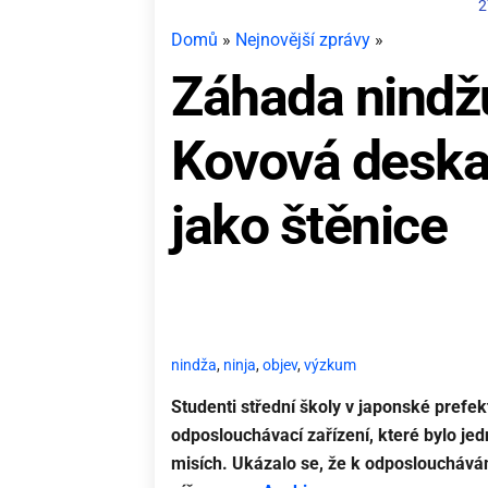
2
Domů
»
Nejnovější zprávy
»
Záhada nindžů
Kovová deska 
jako štěnice
nindža
,
ninja
,
objev
,
výzkum
Studenti střední školy v japonské prefek
odposlouchávací zařízení, které bylo jed
misích. Ukázalo se, že k odposloucháván