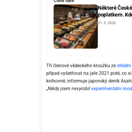
Čtěte také
Některé České 
poplatkem. Kdo 
21. 5. 2026
Tři členové vědeckého kroužku ze
střední
případ vyšetřovat na jaře 2021 poté, co si 
knihovně, informuje japonský deník Asahi
„Nikdy jsem nevyrobil
experimentální mod