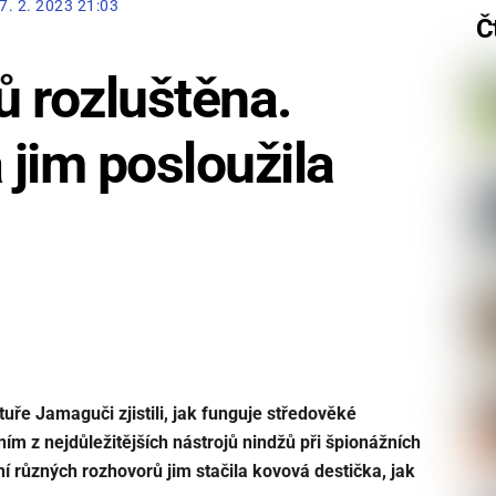
7. 2. 2023 21:03
Č
 rozluštěna.
jim posloužila
tuře Jamaguči zjistili, jak funguje středověké
ním z nejdůležitějších nástrojů nindžů při špionážních
í různých rozhovorů jim stačila kovová destička, jak