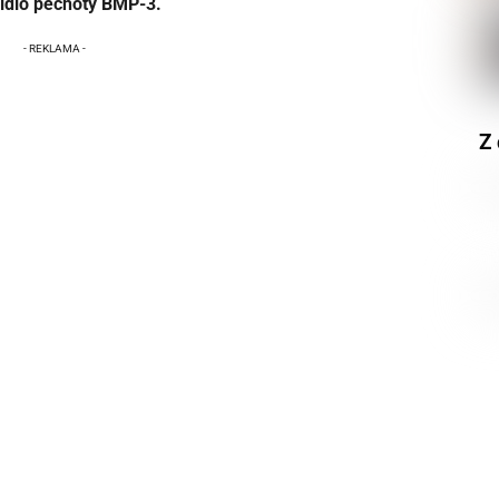
idlo pěchoty BMP-3.
Z 