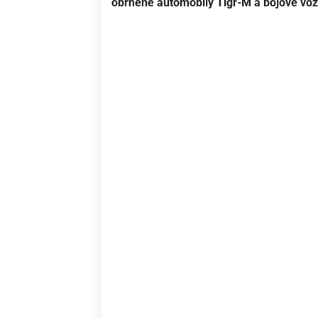
obrněné automobily Tigr-M a bojové voz