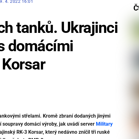
9. 4. 2022 16:01
Č
ch tanků. Ukrajinci
y s domácími
 Korsar
itankovými střelami. Kromě zbraní dodaných jinými
ní soupravy domácí výroby, jak uvádí server
Military
jinský RK-3 Korsar, který nedávno zničil tři ruské