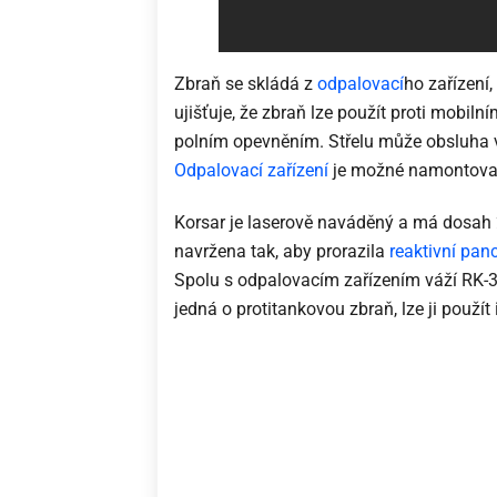
Zbraň se skládá z
odpalovací
ho zařízení
ujišťuje, že zbraň lze použít proti mobi
polním opevněním. Střelu může obsluha v
Odpalovací zařízení
je možné namontovat
Korsar je laserově naváděný a má dosah 2
navržena tak, aby prorazila
reaktivní panc
Spolu s odpalovacím zařízením váží RK-3
jedná o protitankovou zbraň, lze ji použít 