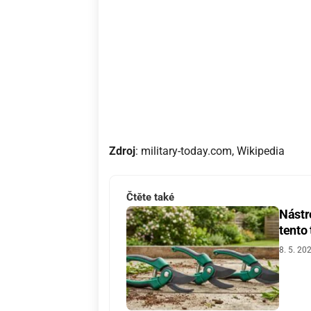
Zdroj
: military-today.com, Wikipedia
Čtěte také
Nástro
tento
8. 5. 20