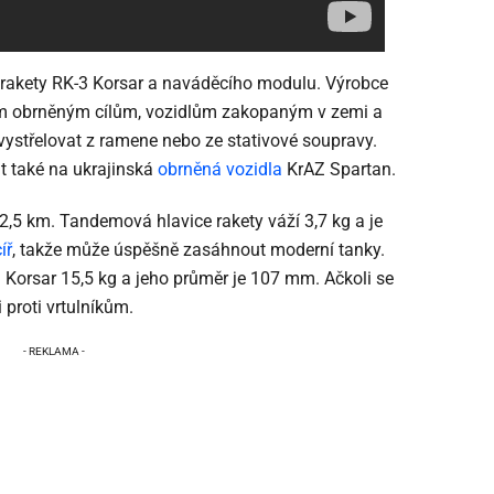
, rakety RK-3 Korsar a naváděcího modulu. Výrobce
lním obrněným cílům, vozidlům zakopaným v zemi a
ystřelovat z ramene nebo ze stativové soupravy.
 také na ukrajinská
obrněná vozidla
KrAZ Spartan.
,5 km. Tandemová hlavice rakety váží 3,7 kg a je
íř
, takže může úspěšně zasáhnout moderní tanky.
 Korsar 15,5 kg a jeho průměr je 107 mm. Ačkoli se
i proti vrtulníkům.