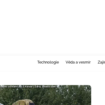
Technologie
Věda a vesmír
Zaj
omácími střelami RK-3 Korsar | Zdroj: Pexels.com
omácími střelami RK-3 Korsar | Zdroj: Pexels.com