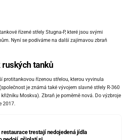
tankové řízené střely Stugna-P, které jsou svými
ům. Nyní se podíváme na další zajímavou zbraň
k ruských tanků
í protitankovou řízenou střelou, kterou vyvinula
 (společnost je známá také vývojem slavné střely R-360
o křižníku Moskva). Zbraň je poměrně nová. Do výzbroje
ce 2017.
restaurace trestají nedojedená jídla
nedojí, připlatí si