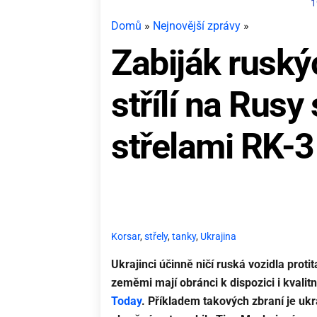
1
Domů
»
Nejnovější zprávy
»
Zabiják ruský
střílí na Rus
střelami RK-3
Korsar
,
střely
,
tanky
,
Ukrajina
Ukrajinci účinně ničí ruská vozidla prot
zeměmi mají obránci k dispozici i kvalit
Today
. Příkladem takových zbraní je ukra