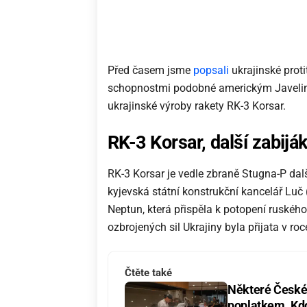
Před časem jsme
popsali
ukrajinské proti
schopnostmi podobné americkým Javelin
ukrajinské výroby rakety RK-3 Korsar.
RK-3 Korsar, další zabijá
RK-3 Korsar je vedle zbraně Stugna-P dalš
kyjevská státní konstrukční kancelář Luč
Neptun, která přispěla k potopení ruskéh
ozbrojených sil Ukrajiny byla přijata v ro
Čtěte také
Některé České 
poplatkem. Kdo 