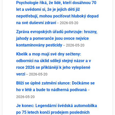
Psychologie říká, že lidé, kteří dosáhnou 70
let a uvědomí si, že je jejich děti již
nepotřebují, mohou pociťovat hluboký dopad
na své duševní zdraví
– 2026-05-20
Zpráva evropských úřadů potvrzuje: hrozny,
jahody a pomeranče jsou ovoce nejvíce
kontaminovány pesticidy
– 2026-05-20
Kbelík a mop mají své dny sečteny:
odborníci na úklid sdílejí stejný názor a v
roce 2026 se přiklánějí k jeho vylepšené
verzi
– 2026-05-20
Blíží se úplné zatmění slunce: Dočkáme se
ho v létě a bude to nádherná podívaná
–
2026-05-20
Je konec: Legendární švédská automobilka
po 75 letech končí prodejem posledních