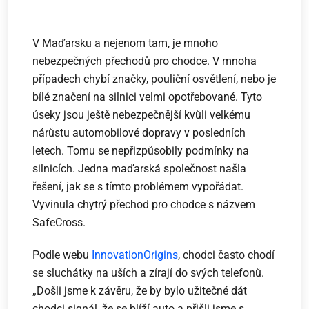
V Maďarsku a nejenom tam, je mnoho
nebezpečných přechodů pro chodce. V mnoha
případech chybí značky, pouliční osvětlení, nebo je
bílé značení na silnici velmi opotřebované. Tyto
úseky jsou ještě nebezpečnější kvůli velkému
nárůstu automobilové dopravy v posledních
letech. Tomu se nepřizpůsobily podmínky na
silnicích. Jedna maďarská společnost našla
řešení, jak se s tímto problémem vypořádat.
Vyvinula chytrý přechod pro chodce s názvem
SafeCross.
Podle webu
InnovationOrigins
, chodci často chodí
se sluchátky na uších a zírají do svých telefonů.
„Došli jsme k závěru, že by bylo užitečné dát
chodci signál, že se blíží auto a přišli jsme s