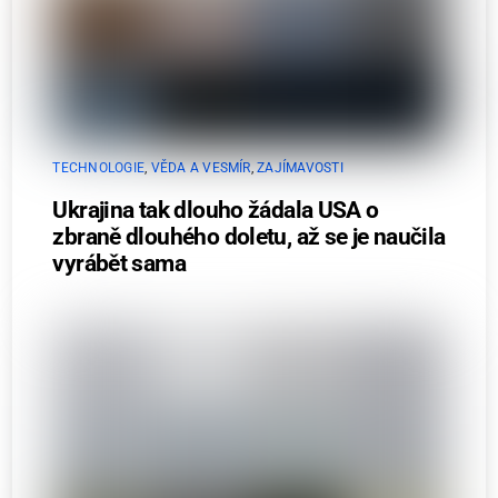
TECHNOLOGIE
,
VĚDA A VESMÍR
,
ZAJÍMAVOSTI
Ukrajina tak dlouho žádala USA o
zbraně dlouhého doletu, až se je naučila
vyrábět sama