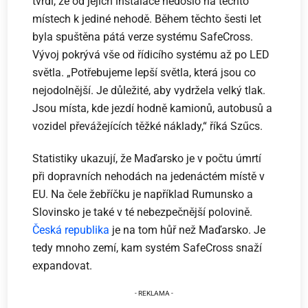
tvrdí, že od jejich instalace nedošlo na těchto
místech k jediné nehodě. Během těchto šesti let
byla spuštěna pátá verze systému SafeCross.
Vývoj pokrývá vše od řídicího systému až po LED
světla. „Potřebujeme lepší světla, která jsou co
nejodolnější. Je důležité, aby vydržela velký tlak.
Jsou místa, kde jezdí hodně kamionů, autobusů a
vozidel převážejících těžké náklady,“ říká Szűcs.
Statistiky ukazují, že Maďarsko je v počtu úmrtí
při dopravních nehodách na jedenáctém místě v
EU. Na čele žebříčku je například Rumunsko a
Slovinsko je také v té nebezpečnější polovině.
Česká republika
je na tom hůř než Maďarsko. Je
tedy mnoho zemí, kam systém SafeCross snaží
expandovat.