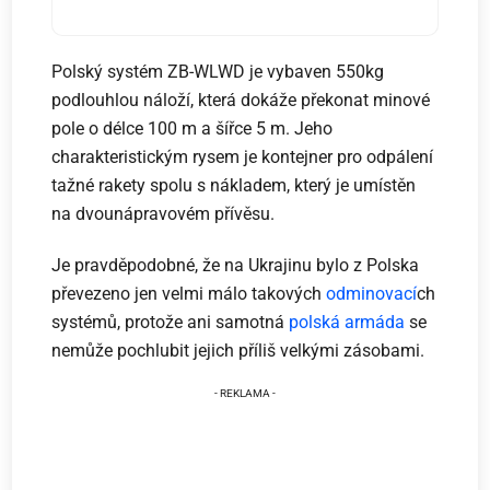
Polský systém ZB-WLWD je vybaven 550kg
podlouhlou náloží, která dokáže překonat minové
pole o délce 100 m a šířce 5 m. Jeho
charakteristickým rysem je kontejner pro odpálení
tažné rakety spolu s nákladem, který je umístěn
na dvounápravovém přívěsu.
Je pravděpodobné, že na Ukrajinu bylo z Polska
převezeno jen velmi málo takových
odminovací
ch
systémů, protože ani samotná
polská armáda
se
nemůže pochlubit jejich příliš velkými zásobami.