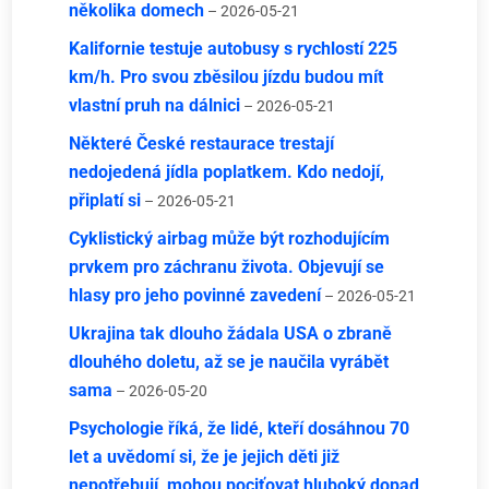
několika domech
– 2026-05-21
Kalifornie testuje autobusy s rychlostí 225
km/h. Pro svou zběsilou jízdu budou mít
vlastní pruh na dálnici
– 2026-05-21
Některé České restaurace trestají
nedojedená jídla poplatkem. Kdo nedojí,
připlatí si
– 2026-05-21
Cyklistický airbag může být rozhodujícím
prvkem pro záchranu života. Objevují se
hlasy pro jeho povinné zavedení
– 2026-05-21
Ukrajina tak dlouho žádala USA o zbraně
dlouhého doletu, až se je naučila vyrábět
sama
– 2026-05-20
Psychologie říká, že lidé, kteří dosáhnou 70
let a uvědomí si, že je jejich děti již
nepotřebují, mohou pociťovat hluboký dopad