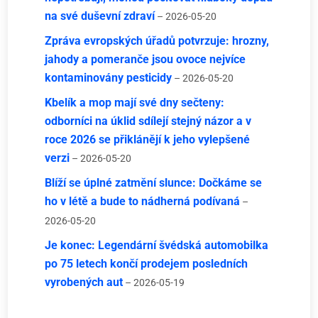
na své duševní zdraví
– 2026-05-20
Zpráva evropských úřadů potvrzuje: hrozny,
jahody a pomeranče jsou ovoce nejvíce
kontaminovány pesticidy
– 2026-05-20
Kbelík a mop mají své dny sečteny:
odborníci na úklid sdílejí stejný názor a v
roce 2026 se přiklánějí k jeho vylepšené
verzi
– 2026-05-20
Blíží se úplné zatmění slunce: Dočkáme se
ho v létě a bude to nádherná podívaná
–
2026-05-20
Je konec: Legendární švédská automobilka
po 75 letech končí prodejem posledních
vyrobených aut
– 2026-05-19