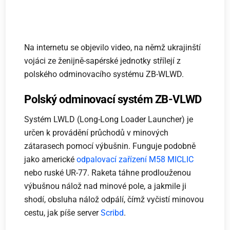
Na internetu se objevilo video, na němž ukrajinští
vojáci ze ženijně-sapérské jednotky střílejí z
polského odminovacího systému ZB-WLWD.
Polský odminovací systém ZB-VLWD
Systém LWLD (Long-Long Loader Launcher) je
určen k provádění průchodů v minových
zátarasech pomocí výbušnin. Funguje podobně
jako americké
odpalovací zařízení
M58 MICLIC
nebo ruské UR-77. Raketa táhne prodlouženou
výbušnou nálož nad minové pole, a jakmile ji
shodí, obsluha nálož odpálí, čímž vyčistí minovou
cestu, jak píše server
Scribd
.