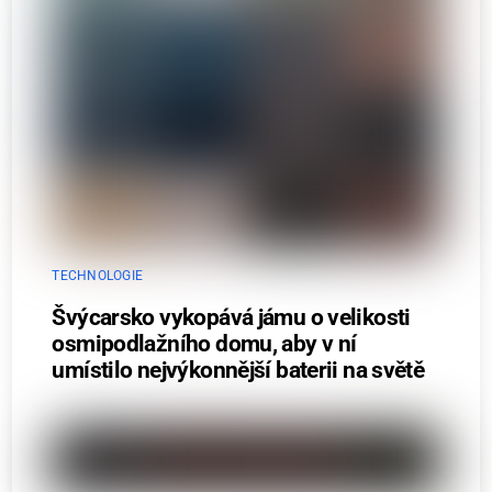
TECHNOLOGIE
Švýcarsko vykopává jámu o velikosti
osmipodlažního domu, aby v ní
umístilo nejvýkonnější baterii na světě