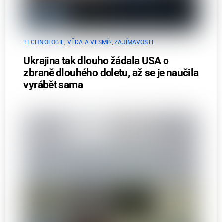
TECHNOLOGIE
,
VĚDA A VESMÍR
,
ZAJÍMAVOSTI
Ukrajina tak dlouho žádala USA o
zbraně dlouhého doletu, až se je naučila
vyrábět sama