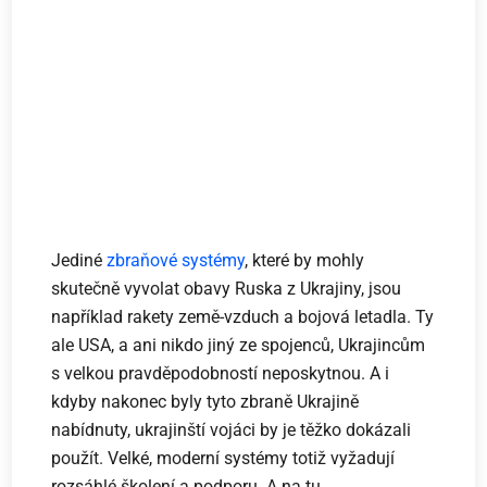
Jediné
zbraňové systémy
, které by mohly
skutečně vyvolat obavy Ruska z Ukrajiny, jsou
například rakety země-vzduch a bojová letadla. Ty
ale USA, a ani nikdo jiný ze spojenců, Ukrajincům
s velkou pravděpodobností neposkytnou. A i
kdyby nakonec byly tyto zbraně Ukrajině
nabídnuty, ukrajinští vojáci by je těžko dokázali
použít. Velké, moderní systémy totiž vyžadují
rozsáhlé školení a podporu. A na tu