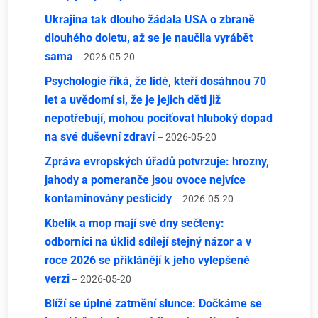
Ukrajina tak dlouho žádala USA o zbraně
dlouhého doletu, až se je naučila vyrábět
sama
– 2026-05-20
Psychologie říká, že lidé, kteří dosáhnou 70
let a uvědomí si, že je jejich děti již
nepotřebují, mohou pociťovat hluboký dopad
na své duševní zdraví
– 2026-05-20
Zpráva evropských úřadů potvrzuje: hrozny,
jahody a pomeranče jsou ovoce nejvíce
kontaminovány pesticidy
– 2026-05-20
Kbelík a mop mají své dny sečteny:
odborníci na úklid sdílejí stejný názor a v
roce 2026 se přiklánějí k jeho vylepšené
verzi
– 2026-05-20
Blíží se úplné zatmění slunce: Dočkáme se