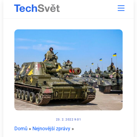
Skip
Menu
to
content
23. 2. 2022 9:01
Domů
»
Nejnovější zprávy
»