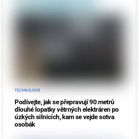
TECHNOLOGIE
Podívejte, jak se přepravují 90 metrů
dlouhé lopatky větrných elektráren po
úzkých silnicích, kam se vejde sotva
osobák