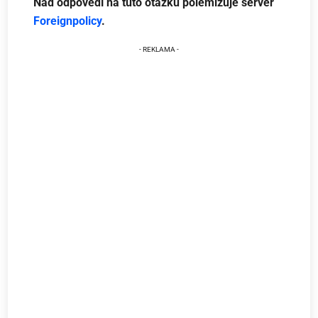
Nad odpovědí na tuto otázku polemizuje server
Foreignpolicy
.