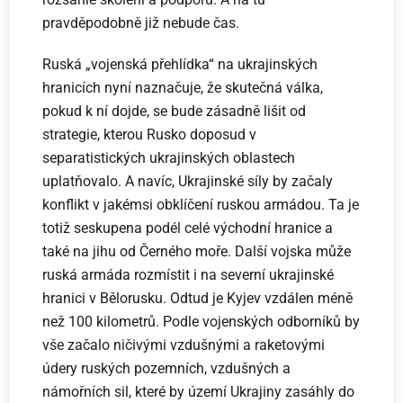
pravděpodobně již nebude čas.
Ruská „vojenská přehlídka“ na ukrajinských
hranicích nyní naznačuje, že skutečná válka,
pokud k ní dojde, se bude zásadně lišit od
strategie, kterou Rusko doposud v
separatistických ukrajinských oblastech
uplatňovalo. A navíc, Ukrajinské síly by začaly
konflikt v jakémsi obklíčení ruskou armádou. Ta je
totiž seskupena podél celé východní hranice a
také na jihu od Černého moře. Další vojska může
ruská armáda rozmístit i na severní ukrajinské
hranici v Bělorusku. Odtud je Kyjev vzdálen méně
než 100 kilometrů. Podle vojenských odborníků by
vše začalo ničivými vzdušnými a raketovými
údery ruských pozemních, vzdušných a
námořních sil, které by území Ukrajiny zasáhly do