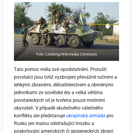
Foto: Lionking/Wikimedia Commons
Tato pomoc měla své opodstatnění. Proruští
povstalci jsou totiž vyzbrojeni převážně ručními a
lehkými zbraněmi, dělostřelectvem a obrněnými
jednotkami ze sovětské éry a velká většina
povstaleckých sil je tvořena pouze místními
obyvateli. V případě skutečného válečného
konfliktu ale představuje
ukrajinská armáda
pro
Rusko jen malou odstrašující hrozbu a
poskytování amerických či spojeneckých zbraní