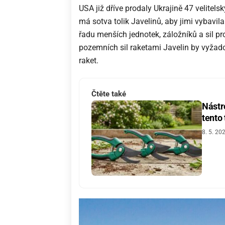
USA již dříve prodaly Ukrajině 47 velitel
má sotva tolik Javelinů, aby jimi vybavi
řadu menších jednotek, záložníků a sil pr
pozemních sil raketami Javelin by vyžad
raket.
Čtěte také
Nástro
tento
8. 5. 20