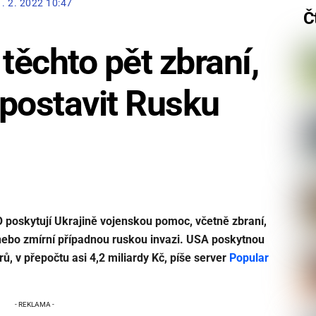
1. 2. 2022 10:47
Č
těchto pět zbraní,
postavit Rusku
 poskytují Ukrajině vojenskou pomoc, včetně zbraní,
 nebo zmírní případnou ruskou invazi. USA poskytnou
ů, v přepočtu asi 4,2 miliardy Kč, píše server
Popular