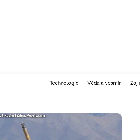
Technologie
Věda a vesmír
Zaj
vit Rusku | Zdroj: Pexels.com
vit Rusku | Zdroj: Pexels.com