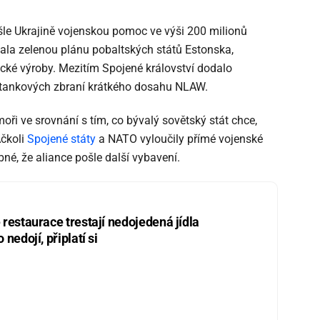
šle Ukrajině vojenskou pomoc ve výši 200 milionů
 dala zelenou plánu pobaltských států Estonska,
cké výroby. Mezitím Spojené království dodalo
itankových zbraní krátkého dosahu NLAW.
ři ve srovnání s tím, co bývalý sovětský stát chce,
Ačkoli
Spojené státy
a NATO vyloučily přímé vojenské
né, že aliance pošle další vybavení.
restaurace trestají nedojedená jídla
nedojí, připlatí si