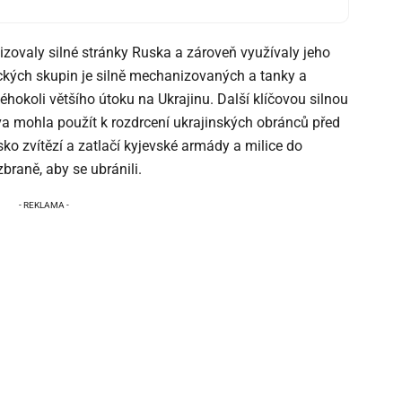
izovaly silné stránky Ruska a zároveň využívaly jeho
ických skupin je silně mechanizovaných a tanky a
éhokoli většího útoku na Ukrajinu. Další klíčovou silnou
kva mohla použít k rozdrcení ukrajinských obránců před
 zvítězí a zatlačí kyjevské armády a milice do
raně, aby se ubránili.