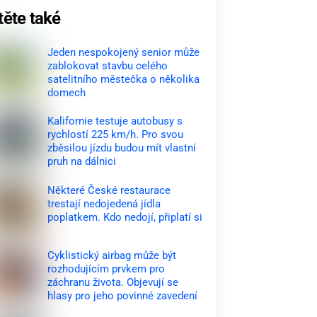
těte také
Jeden nespokojený senior může
zablokovat stavbu celého
satelitního městečka o několika
domech
Kalifornie testuje autobusy s
rychlostí 225 km/h. Pro svou
zběsilou jízdu budou mít vlastní
pruh na dálnici
Některé České restaurace
trestají nedojedená jídla
poplatkem. Kdo nedojí, připlatí si
Cyklistický airbag může být
rozhodujícím prvkem pro
záchranu života. Objevují se
hlasy pro jeho povinné zavedení