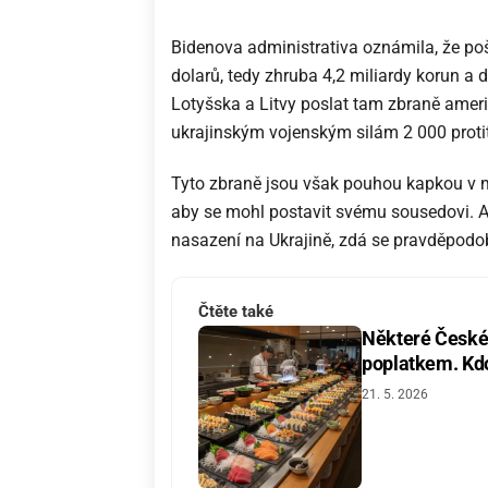
Bidenova administrativa oznámila, že po
dolarů, tedy zhruba 4,2 miliardy korun a
Lotyšska a Litvy poslat tam zbraně ameri
ukrajinským vojenským silám 2 000 prot
Tyto zbraně jsou však pouhou kapkou v mo
aby se mohl postavit svému sousedovi. 
nasazení na Ukrajině, zdá se pravděpodob
Čtěte také
Některé České 
poplatkem. Kdo 
21. 5. 2026