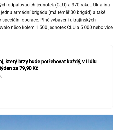
ských odpalovacích jednotek (CLU) a 370 raket. Ukrajina
la jednu armádní brigádu (má téměř 30 brigád) a také
o speciální operace. Plné vybavení ukrajinských
ovalo něco kolem 1 500 jednotek CLU a 5 000 nebo více
j, který brzy bude potřebovat každý, v Lidlu
 týden za 79,90 Kč
26