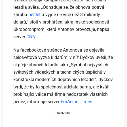
letadla světa. „Odhaduje se, že obnova potrvá
zhruba
pět let
a vyjde ne více než 3 miliardy
dolarů,“ stojí v prohlášení ukrajinské společnosti
Ukroboronprom, která Antonov provozuje, napsal
server
CNN
.
Na facebookové stránce Antonova se objevila
celosvětová výzva k darům, v níž Byčkov uvedl, že
si přeje obnovit letadlo jako „Symbol nejvyšších
světových vědeckých a technických úspěchů v
konstrukci moderních dopravních letadel“. Byčkov
tvrdí, že by to společnost udělala sama, ale kvůli
probíhající válce má firma nedostatek vlastních
peněz, informuje server
EurAsian Times
.