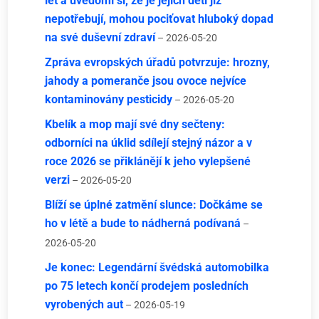
let a uvědomí si, že je jejich děti již
nepotřebují, mohou pociťovat hluboký dopad
na své duševní zdraví
– 2026-05-20
Zpráva evropských úřadů potvrzuje: hrozny,
jahody a pomeranče jsou ovoce nejvíce
kontaminovány pesticidy
– 2026-05-20
Kbelík a mop mají své dny sečteny:
odborníci na úklid sdílejí stejný názor a v
roce 2026 se přiklánějí k jeho vylepšené
verzi
– 2026-05-20
Blíží se úplné zatmění slunce: Dočkáme se
ho v létě a bude to nádherná podívaná
–
2026-05-20
Je konec: Legendární švédská automobilka
po 75 letech končí prodejem posledních
vyrobených aut
– 2026-05-19