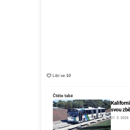
Čtěte také
Kaliforn
svou zbě
21. 5. 2026