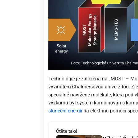
Foto: Technologická univerzita Chalme
Technologie je založena na „MOST – Mol
vyvinutém Chalmersovou univerzitou. Zje
speciálně navržené molekule, která pod 
výzkumu byl systém kombinován s kompa
sluneční energii
na elektřinu pomocí speci
Čtěte také