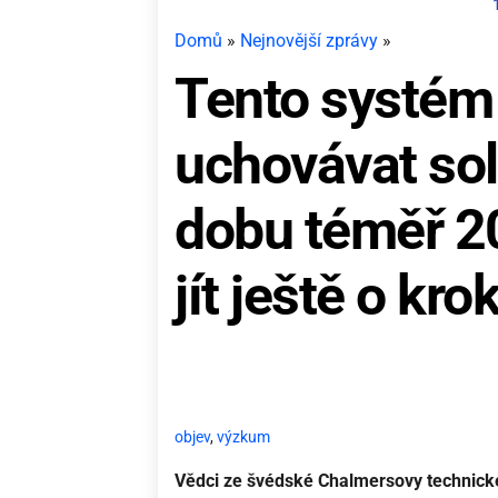
Domů
»
Nejnovější zprávy
»
Tento systém
uchovávat sol
dobu téměř 20 
jít ještě o kro
objev
,
výzkum
Vědci ze švédské Chalmersovy technické 