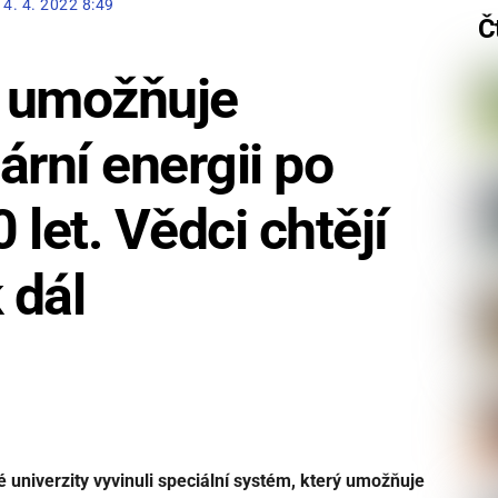
14. 4. 2022 8:49
Č
 umožňuje
ární energii po
let. Vědci chtějí
k dál
univerzity vyvinuli speciální systém, který umožňuje