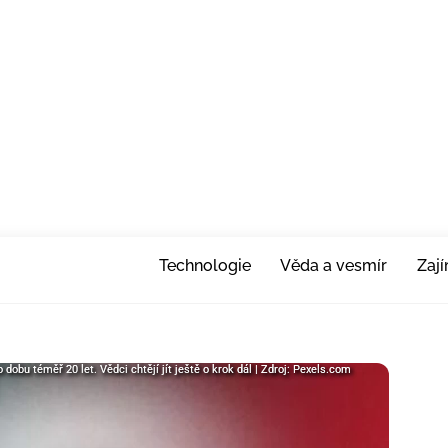
Technologie
Věda a vesmír
Zaj
obu téměř 20 let. Vědci chtějí jít ještě o krok dál | Zdroj: Pexels.com
dobu téměř 20 let. Vědci chtějí jít ještě o krok dál | Zdroj: Pexels.com