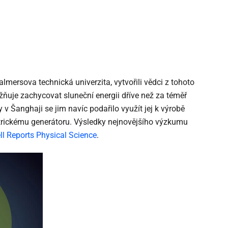
almersova technická univerzita, vytvořili vědci z tohoto
žňuje zachycovat sluneční energii dříve než za téměř
 v Šanghaji se jim navíc podařilo využít jej k výrobě
ktrickému generátoru. Výsledky nejnovějšího výzkumu
ll Reports Physical Science
.