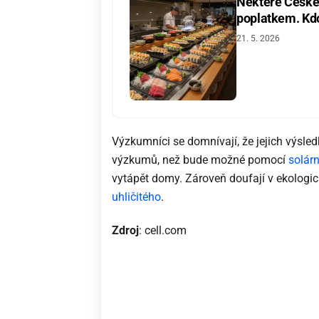
Některé České 
poplatkem. Kdo 
21. 5. 2026
Výzkumníci se domnívají, že jejich výsled
výzkumů, než bude možné pomocí
solárn
vytápět domy. Zároveň doufají v ekologick
uhličitého
.
Zdroj
: cell.com