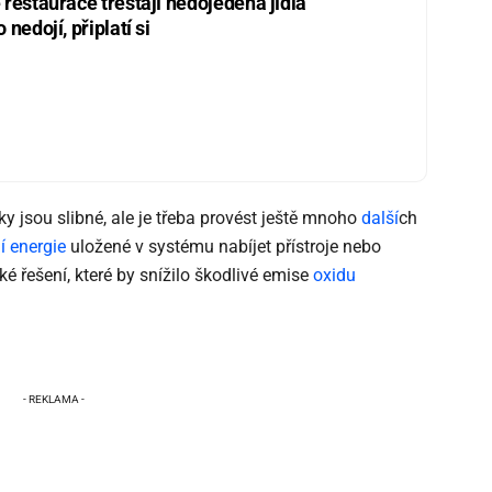
restaurace trestají nedojedená jídla
nedojí, připlatí si
ky jsou slibné, ale je třeba provést ještě mnoho
další
ch
í energie
uložené v systému nabíjet přístroje nebo
é řešení, které by snížilo škodlivé emise
oxidu