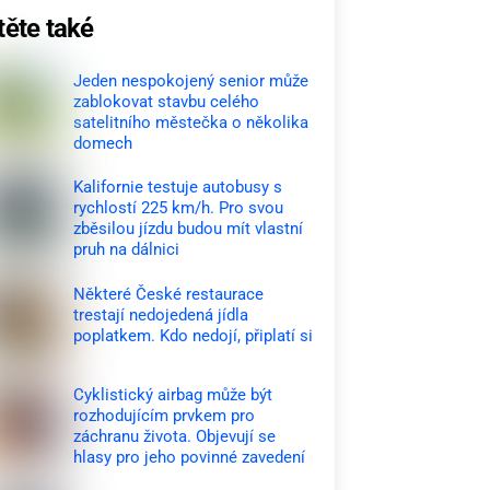
těte také
Jeden nespokojený senior může
zablokovat stavbu celého
satelitního městečka o několika
domech
Kalifornie testuje autobusy s
rychlostí 225 km/h. Pro svou
zběsilou jízdu budou mít vlastní
pruh na dálnici
Některé České restaurace
trestají nedojedená jídla
poplatkem. Kdo nedojí, připlatí si
Cyklistický airbag může být
rozhodujícím prvkem pro
záchranu života. Objevují se
hlasy pro jeho povinné zavedení