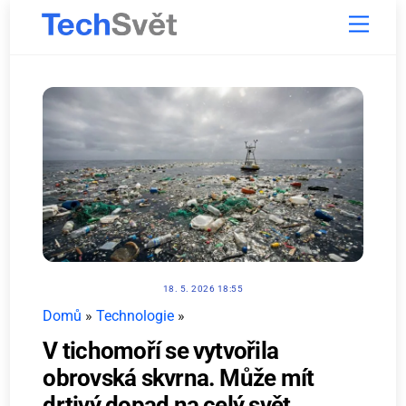
Skip
Menu
to
content
18. 5. 2026 18:55
Domů
»
Technologie
»
V tichomoří se vytvořila
obrovská skvrna. Může mít
drtivý dopad na celý svět