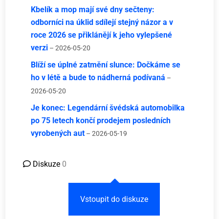
Kbelík a mop mají své dny sečteny:
odborníci na úklid sdílejí stejný názor a v
roce 2026 se přiklánějí k jeho vylepšené
verzi
– 2026-05-20
Blíží se úplné zatmění slunce: Dočkáme se
ho v létě a bude to nádherná podívaná
–
2026-05-20
Je konec: Legendární švédská automobilka
po 75 letech končí prodejem posledních
vyrobených aut
– 2026-05-19
Diskuze
0
Vstoupit do diskuze