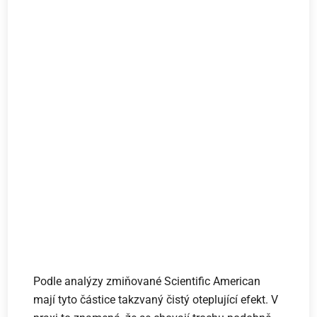
Podle analýzy zmiňované Scientific American
mají tyto částice takzvaný čistý oteplující efekt. V