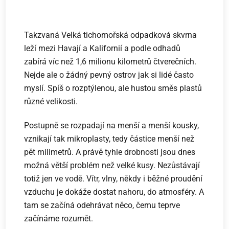
Takzvaná Velká tichomořská odpadková skvrna
leží mezi Havají a Kalifornií a podle odhadů
zabírá víc než 1,6 milionu kilometrů čtverečních.
Nejde ale o žádný pevný ostrov jak si lidé často
myslí. Spíš o rozptýlenou, ale hustou směs plastů
různé velikosti.
Postupně se rozpadají na menší a menší kousky,
vznikají tak mikroplasty, tedy částice menší než
pět milimetrů. A právě tyhle drobnosti jsou dnes
možná větší problém než velké kusy. Nezůstávají
totiž jen ve vodě. Vítr, vlny, někdy i běžné proudění
vzduchu je dokáže dostat nahoru, do atmosféry. A
tam se začíná odehrávat něco, čemu teprve
začínáme rozumět.