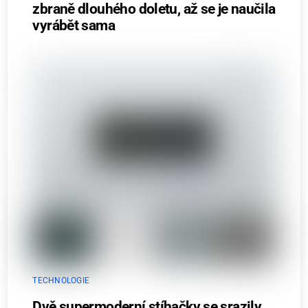
zbraně dlouhého doletu, až se je naučila
vyrábět sama
TECHNOLOGIE
Dvě supermoderní stíhačky se srazily