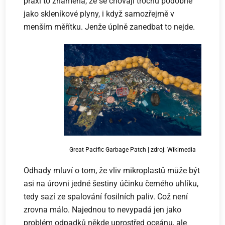
praxi to znamená, že se chovají trochu podobně
jako skleníkové plyny, i když samozřejmě v
menším měřítku. Jenže úplně zanedbat to nejde.
Great Pacific Garbage Patch | zdroj: Wikimedia
Odhady mluví o tom, že vliv mikroplastů může být
asi na úrovni jedné šestiny účinku černého uhlíku,
tedy sazí ze spalování fosilních paliv. Což není
zrovna málo. Najednou to nevypadá jen jako
problém odpadků někde uprostřed oceánu, ale