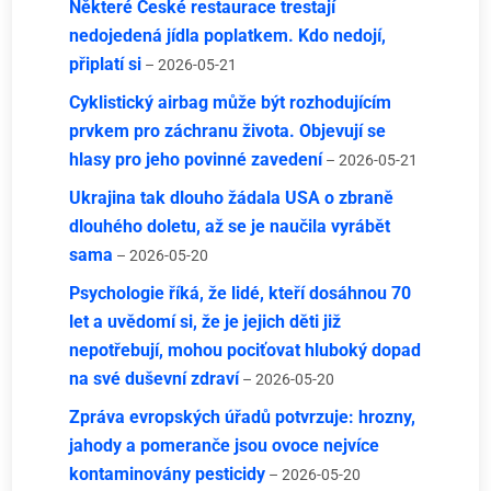
Některé České restaurace trestají
nedojedená jídla poplatkem. Kdo nedojí,
připlatí si
– 2026-05-21
Cyklistický airbag může být rozhodujícím
prvkem pro záchranu života. Objevují se
hlasy pro jeho povinné zavedení
– 2026-05-21
Ukrajina tak dlouho žádala USA o zbraně
dlouhého doletu, až se je naučila vyrábět
sama
– 2026-05-20
Psychologie říká, že lidé, kteří dosáhnou 70
let a uvědomí si, že je jejich děti již
nepotřebují, mohou pociťovat hluboký dopad
na své duševní zdraví
– 2026-05-20
Zpráva evropských úřadů potvrzuje: hrozny,
jahody a pomeranče jsou ovoce nejvíce
kontaminovány pesticidy
– 2026-05-20