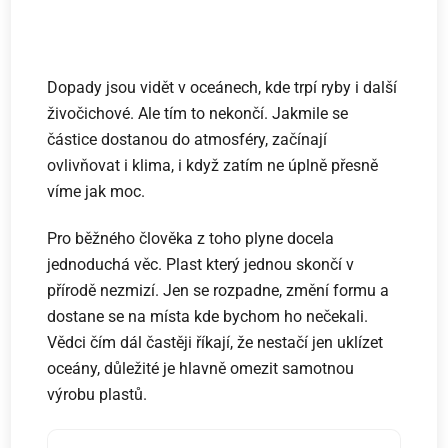
Dopady jsou vidět v oceánech, kde trpí ryby i další
živočichové. Ale tím to nekončí. Jakmile se
částice dostanou do atmosféry, začínají
ovlivňovat i klima, i když zatím ne úplně přesně
víme jak moc.
Pro běžného člověka z toho plyne docela
jednoduchá věc. Plast který jednou skončí v
přírodě nezmizí. Jen se rozpadne, změní formu a
dostane se na místa kde bychom ho nečekali.
Vědci čím dál častěji říkají, že nestačí jen uklízet
oceány, důležité je hlavně omezit samotnou
výrobu plastů.