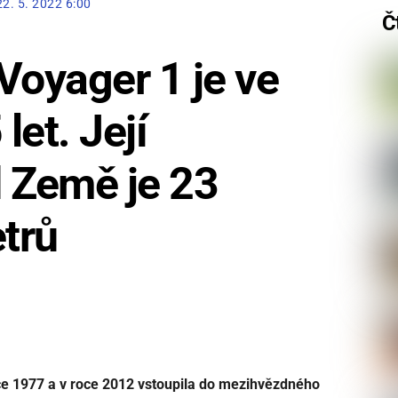
22. 5. 2022 6:00
Č
oyager 1 je ve
let. Její
 Země je 23
etrů
ce 1977 a v roce 2012 vstoupila do mezihvězdného