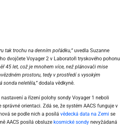
ru tak trochu na denním pořádku,“
uvedla Suzanne
eho dvojčete Voyager 2 v Laboratoři tryskového pohonu
 45 let, což je mnohem více, než plánovači mise
hvězdném prostoru, tedy v prostředí s vysokým
á sonda neletěla,“
dodala vědkyně.
astavení a řízení polohy sondy Voyager 1 neboli
ve správné orientaci. Zdá se, že systém AACS funguje v
chová se podle nich a posílá
vědecká data
na Zemi
se
méně AACS posílá obsluze
kosmické sondy
nevyžádaná