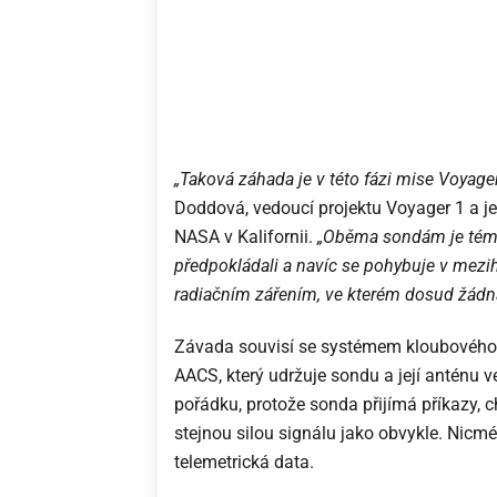
„Taková záhada je v této fázi mise Voyage
Doddová, vedoucí projektu Voyager 1 a j
NASA v Kalifornii.
„Oběma sondám je téměř
předpokládali a navíc se pohybuje v mezi
radiačním zářením, ve kterém dosud žádn
Závada souvisí se systémem kloubového n
AACS, který udržuje sondu a její anténu 
pořádku, protože sonda přijímá příkazy, 
stejnou silou signálu jako obvykle. Nic
telemetrická data.