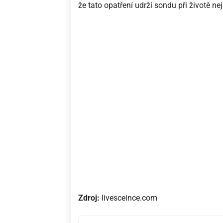
že tato opatření udrží sondu při životě n
Zdroj:
livesceince.com