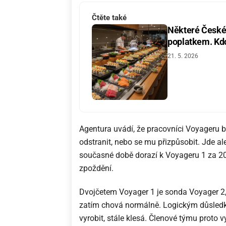
Čtěte také
Některé České 
poplatkem. Kdo 
21. 5. 2026
Agentura uvádí, že pracovníci Voyageru
odstranit, nebo se mu přizpůsobit. Jde a
současné době dorazí k Voyageru 1 za 20
zpoždění.
Dvojčetem Voyager 1 je sonda Voyager 2, 
zatím chová normálně. Logickým důsledkem
vyrobit, stále klesá. Členové týmu proto v