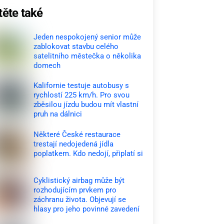
těte také
Jeden nespokojený senior může
zablokovat stavbu celého
satelitního městečka o několika
domech
Kalifornie testuje autobusy s
rychlostí 225 km/h. Pro svou
zběsilou jízdu budou mít vlastní
pruh na dálnici
Některé České restaurace
trestají nedojedená jídla
poplatkem. Kdo nedojí, připlatí si
Cyklistický airbag může být
rozhodujícím prvkem pro
záchranu života. Objevují se
hlasy pro jeho povinné zavedení