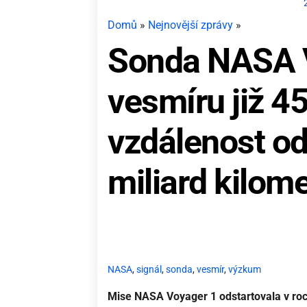
Domů
»
Nejnovější zprávy
»
Sonda NASA V
vesmíru již 45 
vzdálenost od
miliard kilom
NASA
,
signál
,
sonda
,
vesmír
,
výzkum
Mise NASA Voyager 1 odstartovala v ro