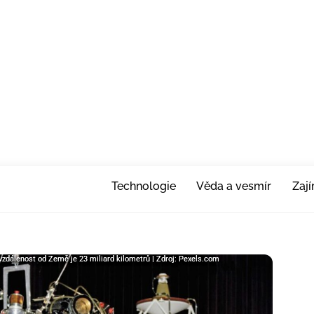
Technologie
Věda a vesmír
Zaj
 vzdálenost od Země je 23 miliard kilometrů | Zdroj: Pexels.com
 vzdálenost od Země je 23 miliard kilometrů | Zdroj: Pexels.com