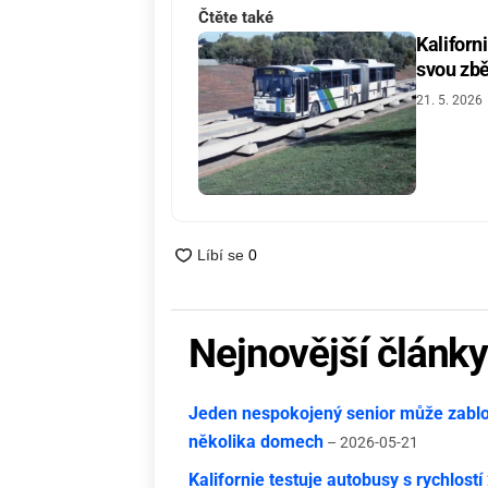
Čtěte také
Kaliforn
svou zbě
21. 5. 2026
Nejnovější článk
Jeden nespokojený senior může zablok
několika domech
– 2026-05-21
Kalifornie testuje autobusy s rychlost