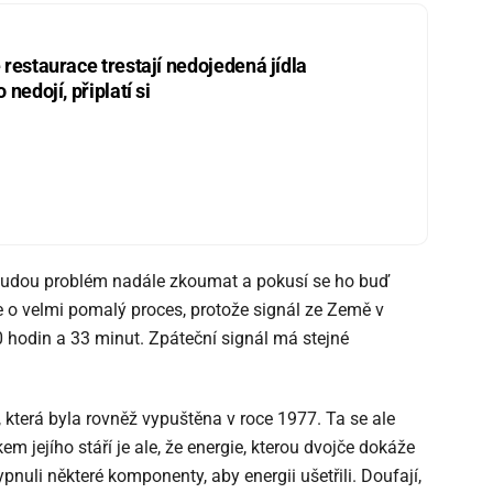
restaurace trestají nedojedená jídla
nedojí, připlatí si
 budou problém nadále zkoumat a pokusí se ho buď
le o velmi pomalý proces, protože signál ze Země v
 hodin a 33 minut. Zpáteční signál má stejné
která byla rovněž vypuštěna v roce 1977. Ta se ale
 jejího stáří je ale, že energie, kterou dvojče dokáže
ypnuli některé komponenty, aby energii ušetřili. Doufají,