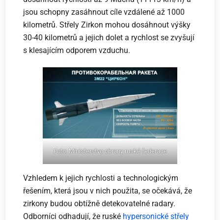
jsou schopny zasáhnout cíle vzdálené až 1000
kilometrů. Střely Zirkon mohou dosáhnout výšky
30-40 kilometrů a jejich dolet a rychlost se zvyšují
s klesajícím odporem vzduchu.
Foto:
Ministerstvo obrany
ruské federace
Vzhledem k jejich rychlosti a technologickým
řešením, která jsou v nich použita, se očekává, že
zirkony budou obtížně detekovatelné radary.
Odborníci odhadují, že ruské
hypersonické střely