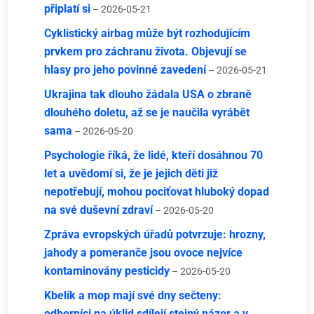
připlatí si
– 2026-05-21
Cyklistický airbag může být rozhodujícím
prvkem pro záchranu života. Objevují se
hlasy pro jeho povinné zavedení
– 2026-05-21
Ukrajina tak dlouho žádala USA o zbraně
dlouhého doletu, až se je naučila vyrábět
sama
– 2026-05-20
Psychologie říká, že lidé, kteří dosáhnou 70
let a uvědomí si, že je jejich děti již
nepotřebují, mohou pociťovat hluboký dopad
na své duševní zdraví
– 2026-05-20
Zpráva evropských úřadů potvrzuje: hrozny,
jahody a pomeranče jsou ovoce nejvíce
kontaminovány pesticidy
– 2026-05-20
Kbelík a mop mají své dny sečteny:
odborníci na úklid sdílejí stejný názor a v