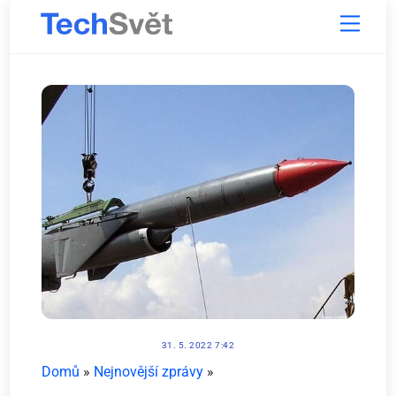
Skip
Menu
to
content
31. 5. 2022 7:42
Domů
»
Nejnovější zprávy
»