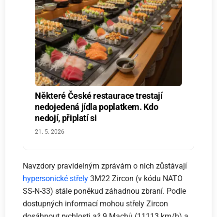
Některé České restaurace trestají
nedojedená jídla poplatkem. Kdo
nedojí, připlatí si
21. 5. 2026
Navzdory pravidelným zprávám o nich zůstávají
hypersonické střely
3M22 Zircon (v kódu NATO
SS-N-33) stále poněkud záhadnou zbraní. Podle
dostupných informací mohou střely Zircon
dosáhnout rychlosti až 9 Machů (11113 km/h) a