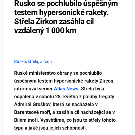
Rusko se pochlubilo úspěšným
testem hypersonické rakety.
Střela Zirkon zasáhla cíl
vzdálený 1 000 km
Rusko
,
střela
,
Zircon
Ruské ministerstvo obrany se pochlubilo
úspěšným testem hypersonické rakety Zircon,
informoval server
Atlas News
. Střela byla
odpálena v sobotu 28. května z paluby fregaty
Admirál Groškov, která se nacházela v
Barentsově moři, a zasáhla cíl nacházející se v
Bílém moři. Vysvětlíme, co jsou to střely tohoto
typu a jaké jsou jejich schopnosti.