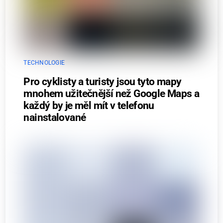
TECHNOLOGIE
Pro cyklisty a turisty jsou tyto mapy
mnohem užitečnější než Google Maps a
každý by je měl mít v telefonu
nainstalované