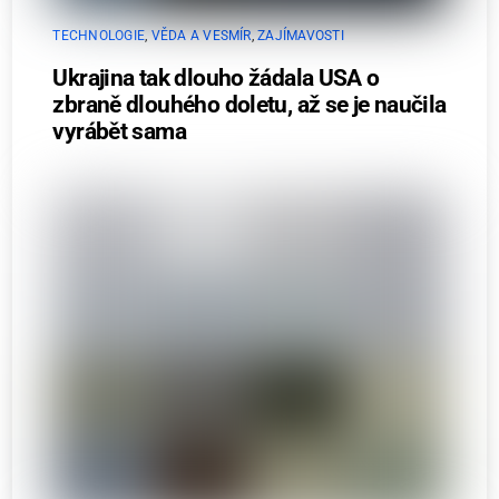
TECHNOLOGIE
,
VĚDA A VESMÍR
,
ZAJÍMAVOSTI
Ukrajina tak dlouho žádala USA o
zbraně dlouhého doletu, až se je naučila
vyrábět sama