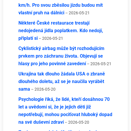
km/h. Pro svou zběsilou jízdu budou mít
vlastní pruh na dálnici
– 2026-05-21
Některé České restaurace trestají
nedojedená jídla poplatkem. Kdo nedojí,
připlatí si
– 2026-05-21
Cyklistický airbag může být rozhodujícím
prvkem pro záchranu života. Objevují se
hlasy pro jeho povinné zavedení
– 2026-05-21
Ukrajina tak dlouho žádala USA o zbraně
dlouhého doletu, až se je naučila vyrábět
sama
– 2026-05-20
Psychologie říká, že lidé, kteří dosáhnou 70
let a uvědomí si, že je jejich děti již
nepotřebují, mohou pociťovat hluboký dopad
na své duševní zdraví
– 2026-05-20