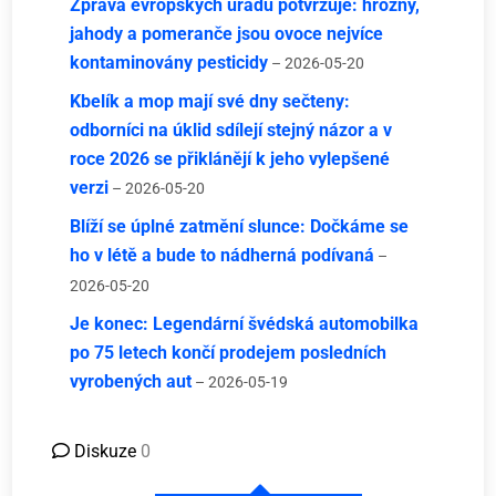
Zpráva evropských úřadů potvrzuje: hrozny,
jahody a pomeranče jsou ovoce nejvíce
kontaminovány pesticidy
– 2026-05-20
Kbelík a mop mají své dny sečteny:
odborníci na úklid sdílejí stejný názor a v
roce 2026 se přiklánějí k jeho vylepšené
verzi
– 2026-05-20
Blíží se úplné zatmění slunce: Dočkáme se
ho v létě a bude to nádherná podívaná
–
2026-05-20
Je konec: Legendární švédská automobilka
po 75 letech končí prodejem posledních
vyrobených aut
– 2026-05-19
Diskuze
0