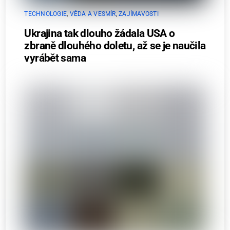
TECHNOLOGIE
,
VĚDA A VESMÍR
,
ZAJÍMAVOSTI
Ukrajina tak dlouho žádala USA o
zbraně dlouhého doletu, až se je naučila
vyrábět sama