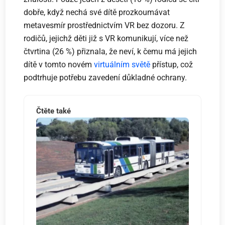
dobře, když nechá své dítě prozkoumávat
metavesmír prostřednictvím VR bez dozoru. Z
rodičů, jejichž děti již s VR komunikují, více než
čtvrtina (26 %) přiznala, že neví, k čemu má jejich
dítě v tomto novém
virtuálním světě
přístup, což
podtrhuje potřebu zavedení důkladné ochrany.
Čtěte také