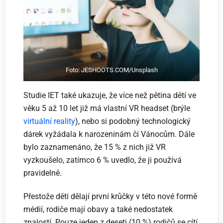
Foto: JESHOOTS.COM/Unsplash
Studie IET také ukazuje, že více než pětina dětí ve
věku 5 až 10 let již má vlastní VR headset (brýle
virtuální reality
), nebo si podobný technologický
dárek vyžádala k narozeninám či Vánocům. Dále
bylo zaznamenáno, že 15 % z nich již VR
vyzkoušelo, zatímco 6 % uvedlo, že ji používá
pravidelně.
Přestože děti dělají první krůčky v této nové formě
médií, rodiče mají obavy a také nedostatek
znalostí. Pouze jeden z deseti (10 %) rodičů se cítí