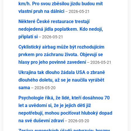
km/h. Pro svou zběsilou jízdu budou mít
vlastní pruh na dálnici
– 2026-05-21
Některé České restaurace trestají
nedojedená jídla poplatkem. Kdo nedojí,
připlatí si
– 2026-05-21
Cyklistický airbag může být rozhodujícím
prvkem pro záchranu života. Objevují se
hlasy pro jeho povinné zavedení
– 2026-05-21
Ukrajina tak dlouho žádala USA o zbraně
dlouhého doletu, až se je naučila vyrábět
sama
– 2026-05-20
Psychologie říká, že lidé, kteří dosáhnou 70
let a uvědomí si, že je jejich děti již
nepotřebují, mohou pociťovat hluboký dopad
na své duševní zdraví
– 2026-05-20
Zpráva evropských úřadů potvrzuje: hrozny,