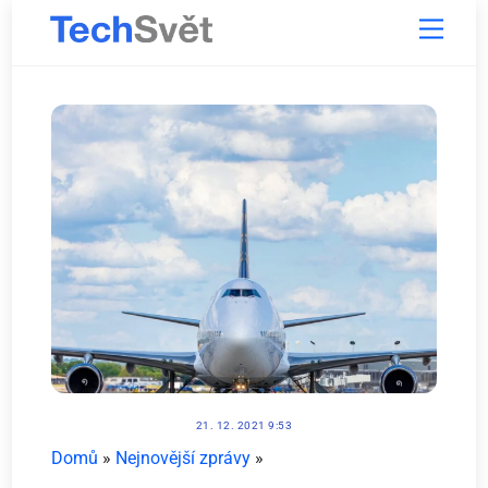
Skip
Menu
to
content
21. 12. 2021 9:53
Domů
»
Nejnovější zprávy
»