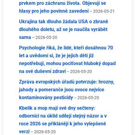
prvkem pro záchranu života. Objevují se
hlasy pro jeho povinné zavedení
– 2026-05-21
Ukrajina tak dlouho žádala USA o zbraně
dlouhého doletu, až se je naučila vyrábět
sama
– 2026-05-20
Psychologie říká, že lidé, kteří dosáhnou 70
let a uvědomí si, že je jejich děti již
nepotřebují, mohou pociťovat hluboký dopad
na své duševní zdraví
– 2026-05-20
Zpráva evropských úřadů potvrzuje: hrozny,
jahody a pomeranče jsou ovoce nejvíce
kontaminovány pesticidy
– 2026-05-20
Kbelík a mop mají své dny sečteny:
odborníci na úklid sdílejí stejný názor a v
roce 2026 se přiklánějí k jeho vylepšené
verzi
– 2026-05-20