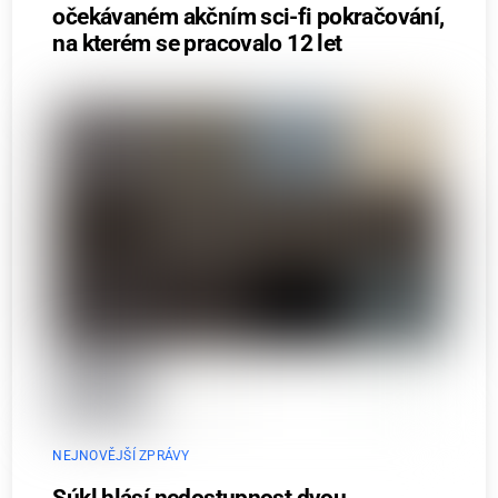
očekávaném akčním sci-fi pokračování,
na kterém se pracovalo 12 let
NEJNOVĚJŠÍ ZPRÁVY
Súkl hlásí nedostupnost dvou