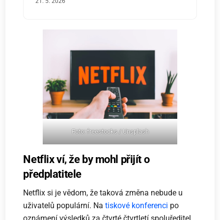
21. 5. 2026
Foto: freestocks / Unsplash
Netflix ví, že by mohl přijít o
předplatitele
Netflix si je vědom, že taková změna nebude u
uživatelů populární. Na
tiskové konferenci
po
oznámení výsledků za čtvrté čtvrtletí spoluředitel