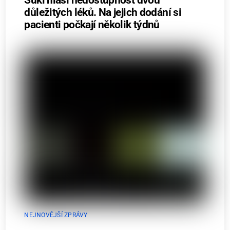
důležitých léků. Na jejich dodání si
pacienti počkají několik týdnů
NEJNOVĚJŠÍ ZPRÁVY