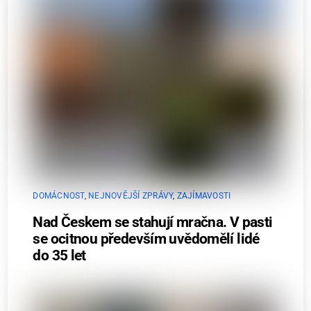
DOMÁCNOST
,
NEJNOVĚJŠÍ ZPRÁVY
,
ZAJÍMAVOSTI
Nad Českem se stahují mračna. V pasti
se ocitnou především uvědomělí lidé
do 35 let