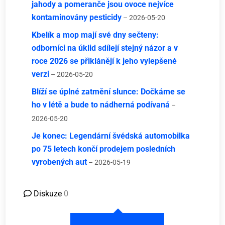
jahody a pomeranče jsou ovoce nejvíce
kontaminovány pesticidy
– 2026-05-20
Kbelík a mop mají své dny sečteny:
odborníci na úklid sdílejí stejný názor a v
roce 2026 se přiklánějí k jeho vylepšené
verzi
– 2026-05-20
Blíží se úplné zatmění slunce: Dočkáme se
ho v létě a bude to nádherná podívaná
–
2026-05-20
Je konec: Legendární švédská automobilka
po 75 letech končí prodejem posledních
vyrobených aut
– 2026-05-19
Diskuze
0