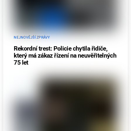
NEJNOVĚJŠÍ ZPRÁVY
Rekordní trest: Policie chytila řidiče,
který má zákaz řízení na neuvěřitelných
75 let