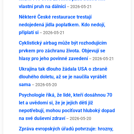
vlastní pruh na dálnici
– 2026-05-21
Některé České restaurace trestají
nedojedená jídla poplatkem. Kdo nedojí,
připlatí si
– 2026-05-21
Cyklistický airbag může být rozhodujícím
prvkem pro záchranu života. Objevují se
hlasy pro jeho povinné zavedení
– 2026-05-21
Ukrajina tak dlouho žádala USA o zbraně
dlouhého doletu, až se je naučila vyrábět
sama
– 2026-05-20
Psychologie říká, že lidé, kteří dosáhnou 70
let a uvědomí si, že je jejich děti již
nepotřebují, mohou pociťovat hluboký dopad
na své duševní zdraví
– 2026-05-20
Zpráva evropských úřadů potvrzuje: hrozny,