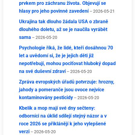
prvkem pro záchranu života. Objevují se
hlasy pro jeho povinné zavedení
– 2026-05-21
Ukrajina tak dlouho žádala USA o zbraně
dlouhého doletu, až se je naučila vyrábět
sama
– 2026-05-20
Psychologie říká, že lidé, kteří dosáhnou 70
let a uvědomí si, že je jejich děti již
nepotřebují, mohou pociťovat hluboký dopad
na své duševní zdraví
– 2026-05-20
Zpráva evropských úřadů potvrzuje: hrozny,
jahody a pomeranče jsou ovoce nejvíce
kontaminovány pesticidy
– 2026-05-20
Kbelík a mop mají své dny sečteny:
odborníci na úklid sdílejí stejný názor a v
roce 2026 se přiklánějí k jeho vylepšené
verzi
– 2026-05-20