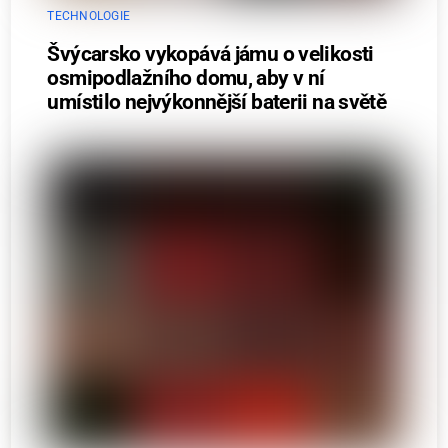
TECHNOLOGIE
Švýcarsko vykopává jámu o velikosti
osmipodlažního domu, aby v ní
umístilo nejvýkonnější baterii na světě